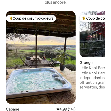
plus encore.
Coup de cœur voyageurs
Coup de cœur 
Coups de cœur voyageurs les plus appréciés
Coups de cœur vo
Grange
Little Knoll Barn à Harpenden,
indépendant
Little Knoll Barn
indépendant rusti
offrant un grand li
serviettes, des pei
voyageurs, des pa
pouvons également
portable et une ch
demande. Pour les animaux de
Cabane
Évaluation moyenne sur la base 
4,99 (141)
compagnie, 2 ma