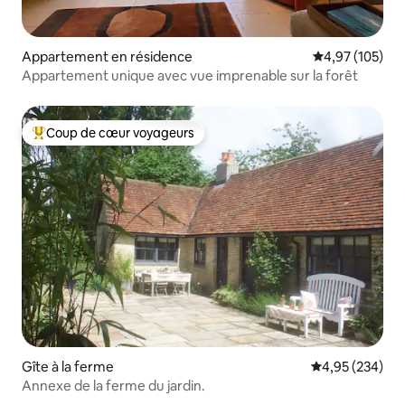
Appartement en résidence
Évaluation moy
4,97 (105)
Appartement unique avec vue imprenable sur la forêt
Coup de cœur voyageurs
Coups de cœur voyageurs les plus appréciés
Gîte à la ferme
Évaluation moy
4,95 (234)
Annexe de la ferme du jardin.