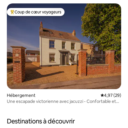
Coup de cœur voyageurs
Coups de cœur voyageurs les plus appréciés
Hébergement
Évaluation mo
4,97 (29)
Une escapade victorienne avec jacuzzi - Confortable et
spacieuse
Destinations à découvrir