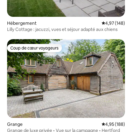
Hébergement
Évaluation moy
4,97 (148)
Lilly Cottage : jacuzzi, vues et séjour adapté aux chiens
Coup de cœur voyageurs
Coup de cœur voyageurs
Grange
Évaluation moy
4,95 (188)
Grange de luxe privée • Vue sur la campagne • Hertford