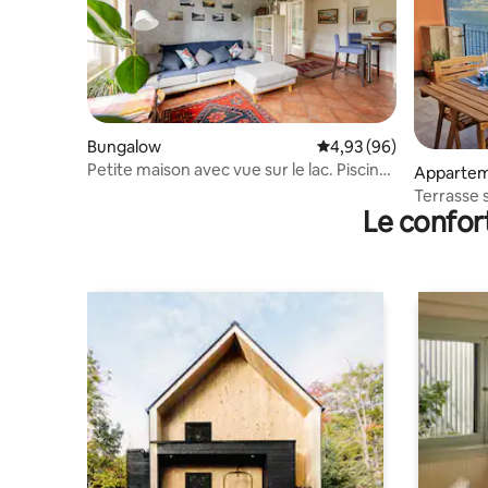
Bungalow
Évaluation moyenne sur
4,93 (96)
Petite maison avec vue sur le lac. Piscine
Appartem
+ jardin + soleil
Terrasse s
Le confor