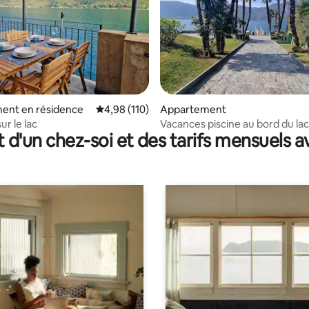
 la base de 96 commentaires : 4,93 sur 5
ent en résidence
Évaluation moyenne sur la base de 110 comme
4,98 (110)
Appartement
ur le lac
Vacances piscine au bord du la
t d'un chez-soi et des tarifs mensuels 
Lugano