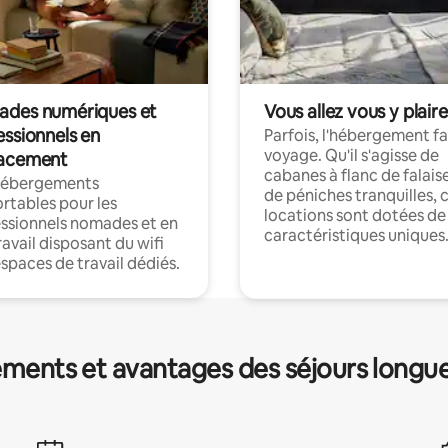
des numériques et
Vous allez vous y plaire
essionnels en
Parfois, l'hébergement fai
voyage. Qu'il s'agisse de
acement
cabanes à flanc de falais
hébergements
de péniches tranquilles, 
rtables pour les
locations sont dotées de
ssionnels nomades et en
caractéristiques uniques
ravail disposant du wifi
espaces de travail dédiés.
ments et avantages des séjours longu