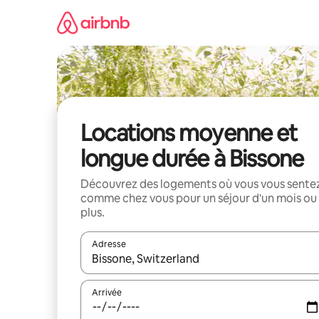
Aller
directement
au
contenu
Locations moyenne et
longue durée à Bissone
Découvrez des logements où vous vous sente
comme chez vous pour un séjour d'un mois ou
plus.
Adresse
Lorsque les résultats s'affichent, utilisez les flèc
Arrivée