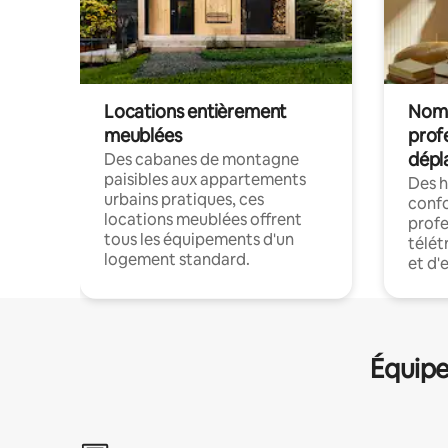
Locations entièrement
Noma
meublées
prof
dépl
Des cabanes de montagne
paisibles aux appartements
Des 
urbains pratiques, ces
confo
locations meublées offrent
profe
tous les équipements d'un
télét
logement standard.
et d'
Équipe