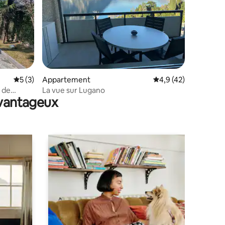
ntaires : 4,98 sur 5
Évaluation moyenne sur la base de 3 commentaires : 5 sur 5
5 (3)
Appartement
Évaluation moyenne s
4,9 (42)
c de
La vue sur Lugano
avantageux