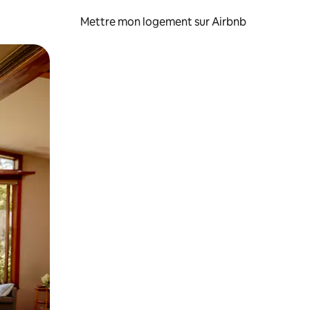
Mettre mon logement sur Airbnb
sant glisser.