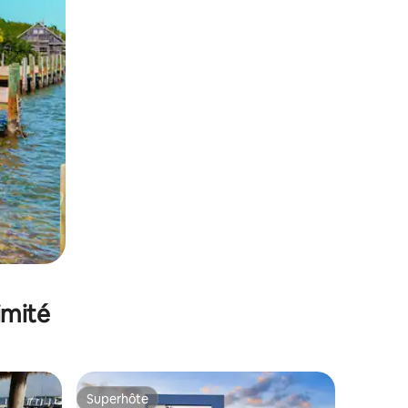
imité
Superhôte
Superhôte