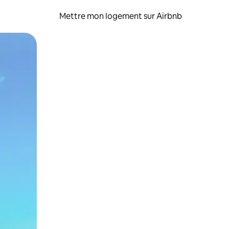
Mettre mon logement sur Airbnb
sant glisser.