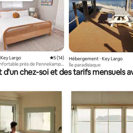
e sur la base de 8 commentaires : 5 sur 5
 Key Largo
Évaluation moyenne sur la base de 14 co
5 (14)
Hébergement ⋅ Key Largo
nfortable près de Pennekamp :
Île paradisiaque
ade estivale sympa
t d'un chez-soi et des tarifs mensuels 