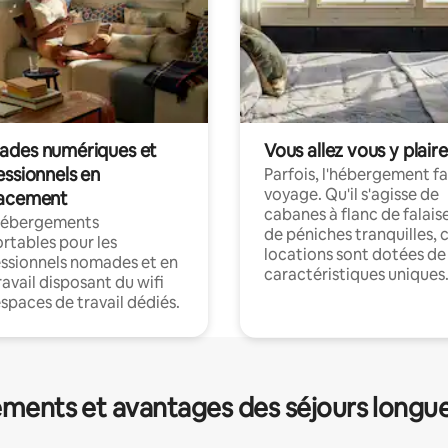
des numériques et
Vous allez vous y plaire
essionnels en
Parfois, l'hébergement fai
voyage. Qu'il s'agisse de
acement
cabanes à flanc de falais
hébergements
de péniches tranquilles, 
rtables pour les
locations sont dotées de
ssionnels nomades et en
caractéristiques uniques
ravail disposant du wifi
espaces de travail dédiés.
ments et avantages des séjours longu