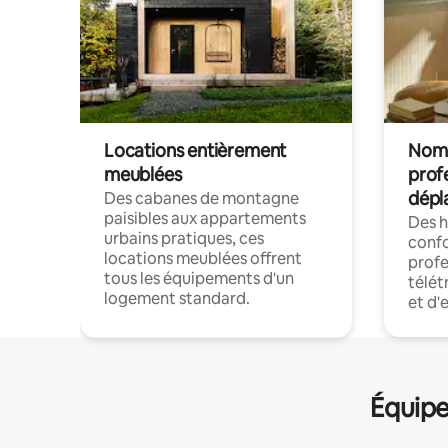
Locations entièrement
Noma
meublées
prof
dépl
Des cabanes de montagne
paisibles aux appartements
Des 
urbains pratiques, ces
confo
locations meublées offrent
profe
tous les équipements d'un
télét
logement standard.
et d'
Équipe