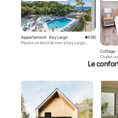
Appartement ⋅ Key Largo
Évaluation moyenn
5 (8)
Piscine en bord de mer à Key Largo,
véranda et vue imprenable !
Cottage ⋅
Chalet co
une escap
Le confor