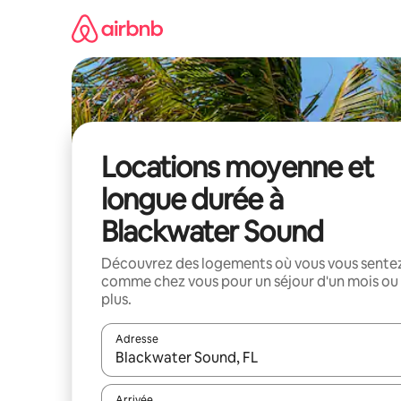
Aller
directement
au
contenu
Locations moyenne et
longue durée à
Blackwater Sound
Découvrez des logements où vous vous sente
comme chez vous pour un séjour d'un mois ou
plus.
Adresse
Lorsque les résultats s'affichent, utilisez les flèc
Arrivée