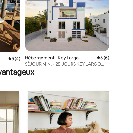
mmentaires : 5 sur 5
Hébergement ⋅ Key Largo
Évaluation moyenn
5 (6)
Évaluation moyenne sur la base de 4 commentaires : 5 sur 5
5 (4)
SÉJOUR MIN. - 28 JOURS KEY LARGO
MAISON DE RETRAITE RELAXANTE
avantageux