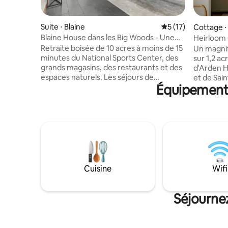
Suite ⋅ Blaine
Évaluation moyenne
5 (17)
Cottage ⋅
Blaine House dans les Big Woods - Une
Heirloom 
retraite accueillante
jacuzzi e
Retraite boisée de 10 acres à moins de 15
Un magnif
minutes du National Sports Center, des
sur 1,2 a
grands magasins, des restaurants et des
d'Arden Hi
espaces naturels. Les séjours de
et de Sain
Équipements
moyenne à longue durée sont les
à l'autre
bienvenus. 2 chambres spacieuses, 2
assuré par 
salles de bains au rez-de-chaussée,
confortab
peuvent accueillir confortablement tout
solarium 
le groupe. 2 à 4 personnes avec de
suspendue
l'espace pour s'étendre, 6 personnes
avec un ba
assises dans les espaces principaux, 8
vitrées da
personnes en se serrant. Une table de
ouverts toute l'a
ping-pong/billard, une télévision avec
et touche
Cuisine
Wifi
streaming, un barbecue, des jeux et des
d'héberg
jouets pour enfants permettent de se
pour les 
reposer et de jouer. Sentiers entretenus
ends en fa
Séjournez
autour de la propriété. L'accès Starlink
besoin de
répondra à vos besoins en matière de
travail ou de divertissement.