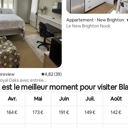
la base de 148 commentaires : 4,99 sur 5
Appartement ⋅ New Brighton
Le New Brighton Nook
horeview
Évaluation moyenne sur la base de 39 commen
4,82 (39)
Royal Oaks avec entrée
 est le meilleur moment pour visiter Bla
nte/accès à la piscine
Avr.
Mai
Juin
Juil.
Août
164 €
173 €
191 €
149 €
142 €