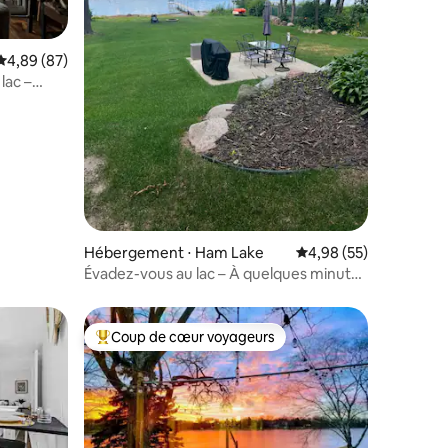
Évaluation moyenne sur la base de 87 commentaires : 4,89 sur 5
4,89 (87)
lac –
urée
ntaires : 4,98 sur 5
Hébergement ⋅ Ham Lake
Évaluation moyenne su
4,98 (55)
Évadez-vous au lac – À quelques minutes
de Blaine
Coup de cœur voyageurs
lus appréciés
Coups de cœur voyageurs les plus appréciés