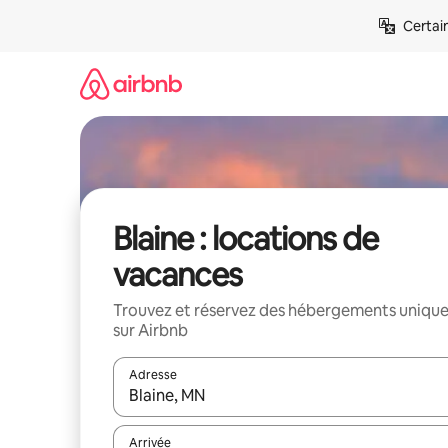
Aller
Certai
directement
au
contenu
Blaine : locations de
vacances
Trouvez et réservez des hébergements uniqu
sur Airbnb
Adresse
Lorsque les résultats s'affichent, utilisez les flèc
Arrivée