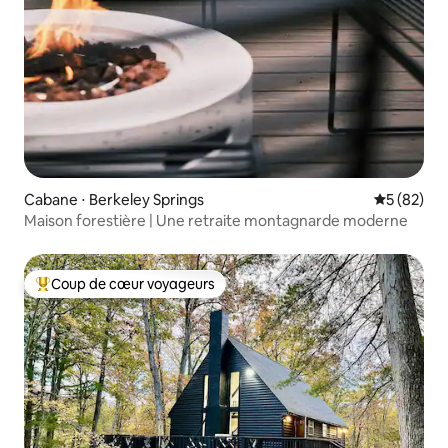
Cabane ⋅ Berkeley Springs
Évaluation
5 (82)
Maison forestière | Une retraite montagnarde moderne
Coup de cœur voyageurs
Coups de cœur voyageurs les plus appréciés