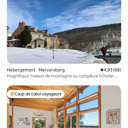
Hébergement ⋅ Mercersburg
Évaluation mo
4,93 (68)
Magnifique maison de montagne au complexe hôtelier
Whitetail
Coup de cœur voyageurs
Coups de cœur voyageurs les plus appréciés