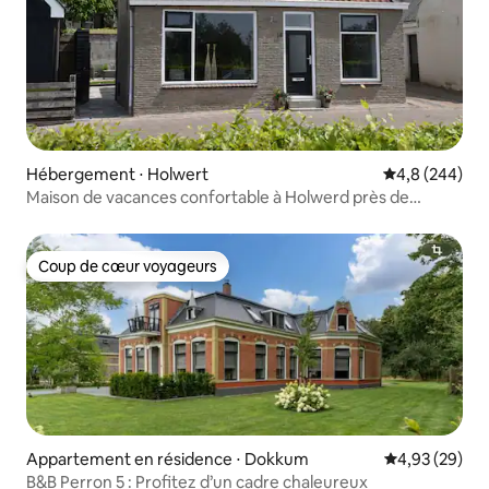
Hébergement ⋅ Holwert
Évaluation mo
4,8 (244)
Maison de vacances confortable à Holwerd près de
Waddenzee
Coup de cœur voyageurs
Coup de cœur voyageurs
Appartement en résidence ⋅ Dokkum
Évaluation mo
4,93 (29)
B&B Perron 5 : Profitez d’un cadre chaleureux