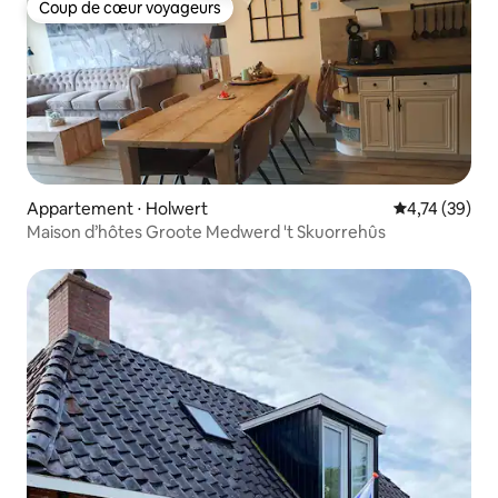
Coup de cœur voyageurs
Coup de cœur voyageurs
Appartement ⋅ Holwert
Évaluation mo
4,74 (39)
Maison d’hôtes Groote Medwerd 't Skuorrehûs