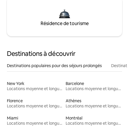
Résidence de tourisme
Destinations à découvrir
Destinations populaires pour des séjours prolongés
Destinati
New York
Barcelone
Locations moyenne et longue durée
Locations moyenne et longue durée
Florence
Athènes
Locations moyenne et longue durée
Locations moyenne et longue durée
Miami
Montréal
Locations moyenne et longue durée
Locations moyenne et longue durée