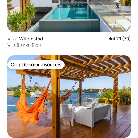
Villa ⋅ Willemstad
Évaluation mo
4,79 (70)
Villa Blanku Blou
Coup de cœur voyageurs
Coup de cœur voyageurs