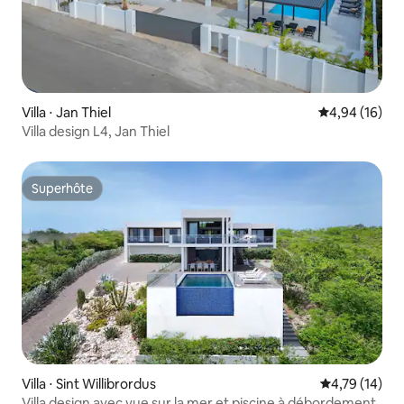
Villa ⋅ Jan Thiel
Évaluation mo
4,94 (16)
Villa design L4, Jan Thiel
Superhôte
Superhôte
Villa ⋅ Sint Willibrordus
Évaluation mo
4,79 (14)
Villa design avec vue sur la mer et piscine à débordement