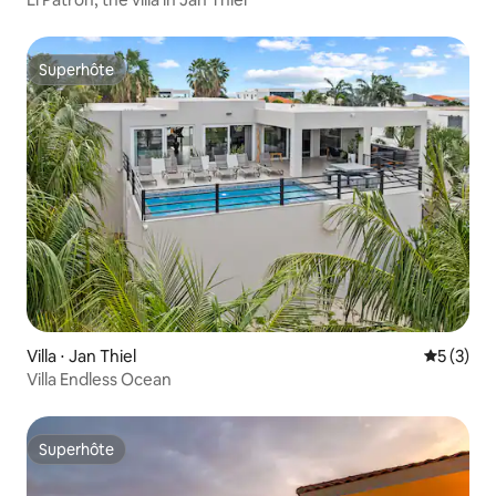
Superhôte
Superhôte
Villa ⋅ Jan Thiel
Évaluatio
5 (3)
Villa Endless Ocean
Superhôte
Superhôte