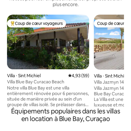
plus encore.
Coup de cœur voyageurs
Coup de cœur vo
Coups de cœur voyageurs les plus appréciés
Coup de cœur vo
Villa ⋅ Sint Michiel
Évaluation moyenne sur la base
4,93 (59)
Villa ⋅ Sint Michiel
Villa Blue Bay Curacao Beach
Villa Jazmyn 14 a
Blue Bay Curaçao
Notre villa Blue Bay est une villa
Villa Jazmyn 14 a
entièrement rénovée pour 6 personnes,
Blue Bay Curacao 
située de manière privée au sein d'un
La Villa est une vi
groupe de villas isolé. Se prélasser dans
luxueuse et moder
Équipements populaires dans les villas
la spacieuse véranda surplombant les
jusqu'à cinq perso
palmiers, le jardin tropical et le lac de
des plus beaux end
en location à Blue Bay, Curaçao
flamants roses à côté du terrain de golf
& Beach Resort : a
est tout simplement incroyable. À
parcours de golf, 