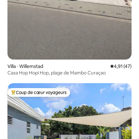
Villa ⋅ Willemstad
Évaluation mo
4,91 (47)
Casa Hop Hopi Hop, plage de Mambo Curaçao
Coup de cœur voyageurs
Coups de cœur voyageurs les plus appréciés