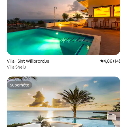
Villa ⋅ Sint Willibrordus
Évaluation mo
4,86 (14)
Villa Shelu
Superhôte
Superhôte