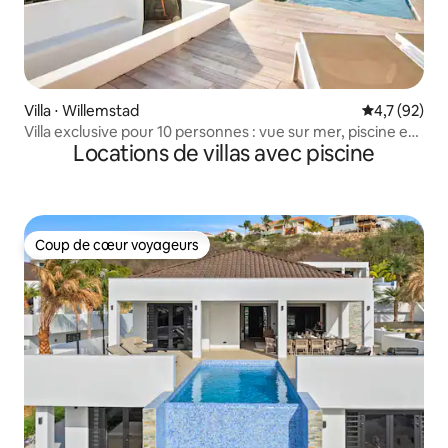
Villa ⋅ Willemstad
Évaluation m
4,7 (92)
Villa exclusive pour 10 personnes : vue sur mer, piscine et
Locations de villas avec piscine
plage privée
Coup de cœur voyageurs
Coup de cœur voyageurs