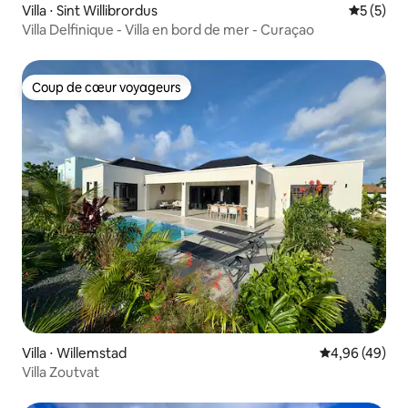
Villa ⋅ Sint Willibrordus
Évaluatio
5 (5)
Villa Delfinique - Villa en bord de mer - Curaçao
Coup de cœur voyageurs
Coup de cœur voyageurs
Villa ⋅ Willemstad
Évaluation mo
4,96 (49)
Villa Zoutvat