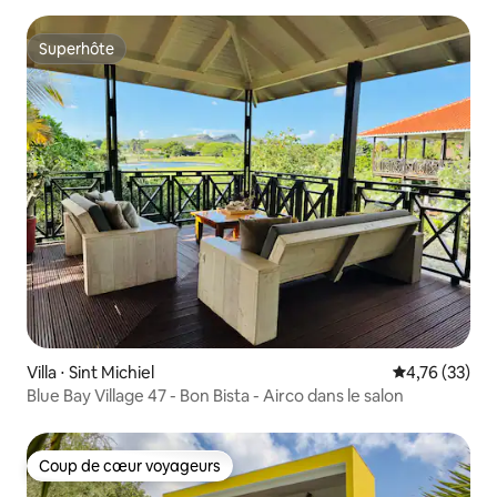
Superhôte
Superhôte
Villa ⋅ Sint Michiel
Évaluation mo
4,76 (33)
Blue Bay Village 47 - Bon Bista - Airco dans le salon
Coup de cœur voyageurs
Coup de cœur voyageurs