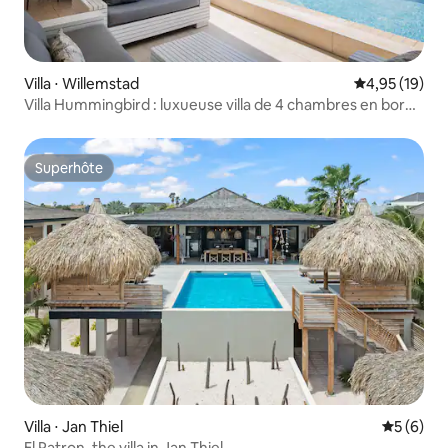
Villa ⋅ Willemstad
Évaluation mo
4,95 (19)
Villa Hummingbird : luxueuse villa de 4 chambres en bord
de mer
Superhôte
Superhôte
Villa ⋅ Jan Thiel
Évaluatio
5 (6)
El Patron, the villa in Jan Thiel