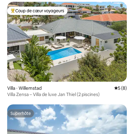
Coup de cœur voyageurs
Coups de cœur voyageurs les plus appréciés
Villa ⋅ Willemstad
Évaluatio
5 (8)
Villa Zensa – Villa de luxe Jan Thiel (2 piscines)
Superhôte
Superhôte