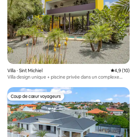
Villa ⋅ Sint Michiel
Évaluation m
4,9 (10)
Villa design unique + piscine privée dans un complexe
hôtelier naturel
Coup de cœur voyageurs
Coup de cœur voyageurs