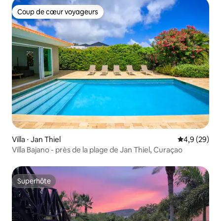
Coup de cœur voyageurs
Coup de cœur voyageurs
Villa ⋅ Jan Thiel
Évaluation m
4,9 (29)
Villa Bajano - près de la plage de Jan Thiel, Curaçao
Superhôte
Superhôte