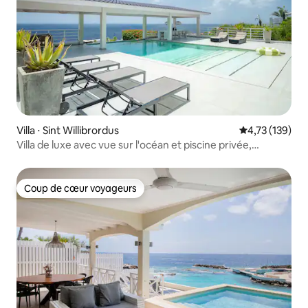
Villa ⋅ Sint Willibrordus
Évaluation moy
4,73 (139)
Villa de luxe avec vue sur l'océan et piscine privée,
Curaçao
Coup de cœur voyageurs
Coup de cœur voyageurs