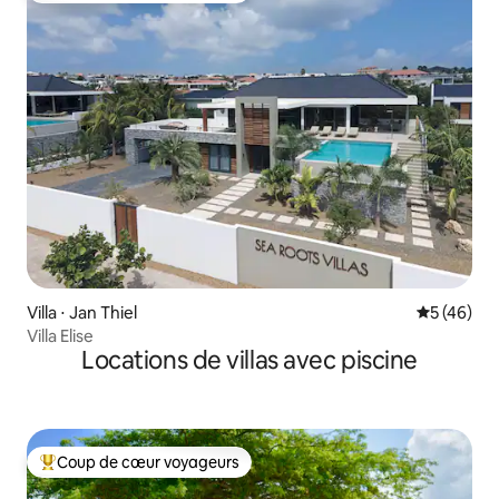
Villa ⋅ Jan Thiel
Évaluation
5 (46)
Villa Elise
Locations de villas avec piscine
Coup de cœur voyageurs
Coups de cœur voyageurs les plus appréciés