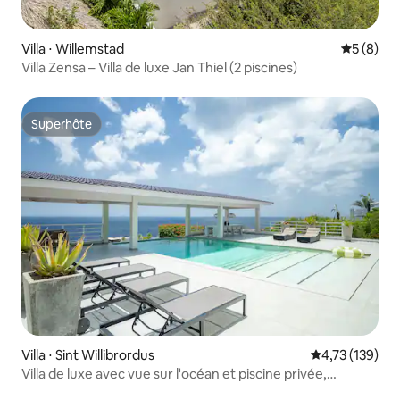
Villa ⋅ Willemstad
Évaluatio
5 (8)
Villa Zensa – Villa de luxe Jan Thiel (2 piscines)
Superhôte
Superhôte
Villa ⋅ Sint Willibrordus
Évaluation moy
4,73 (139)
Villa de luxe avec vue sur l'océan et piscine privée,
Curaçao