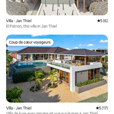
Villa ⋅ Jan Thiel
Évaluatio
5 (6)
El Patron, the villa in Jan Thiel
Coup de cœur voyageurs
Coup de cœur voyageurs
Villa ⋅ Jan Thiel
Évaluation
5 (17)
Villa de luxe avec piscine et vue sur la mer à Jan Thiel