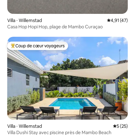
Villa ⋅ Willemstad
Évaluation mo
4,91 (47)
Casa Hop Hopi Hop, plage de Mambo Curaçao
Coup de cœur voyageurs
Coups de cœur voyageurs les plus appréciés
Villa ⋅ Willemstad
Évaluation
5 (25)
Villa Dushi Stay avec piscine près de Mambo Beach