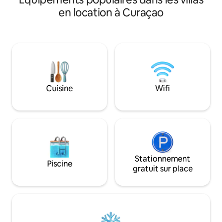
une famille ou un
idéal, doté d’une très grande piscine à
en location à Curaçao
cinq personnes, ce
débordement, de terrasses couvertes
promet une expéri
offrant une vue panoramique à
Préparez-vous à vo
180 degrés sur l’océan, de
émerveiller !
6 chambres/6 salles de bain, de 2 salons-
salles à manger, de 2 cuisines équipées,
d’espaces extérieurs pour les repas et la
détente, et de magnifiques jardins avec
des oiseaux exotiques. À moins de
Cuisine
Wifi
10 minutes à pied ou 2 minutes en
voiture, vous trouverez des bars de
plage, un magasin de plongée, un spa,
des restaurants, un café/boulangerie.
Vous bénéficierez également des
services d’un chef privé sur réservation
préalable, d’une location de voiture et
d’un service de livraison de courses.
Stationnement
Piscine
gratuit sur place