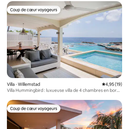
Coup de cœur voyageurs
Coup de cœur voyageurs
Villa ⋅ Willemstad
Évaluation mo
4,95 (19)
Villa Hummingbird : luxueuse villa de 4 chambres en bord
de mer
Coup de cœur voyageurs
Coup de cœur voyageurs