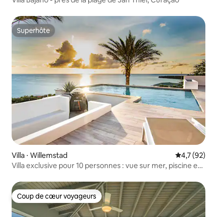
Superhôte
Superhôte
Villa ⋅ Willemstad
Évaluation m
4,7 (92)
Villa exclusive pour 10 personnes : vue sur mer, piscine et
plage privée
Coup de cœur voyageurs
Coup de cœur voyageurs