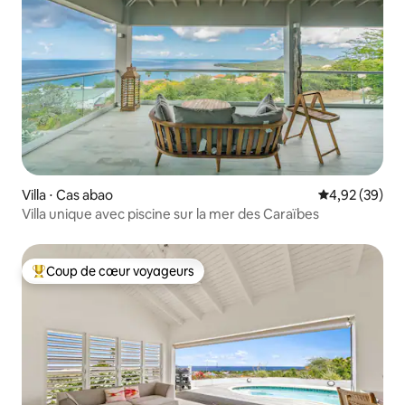
Villa ⋅ Cas abao
Évaluation mo
4,92 (39)
Villa unique avec piscine sur la mer des Caraïbes
Coup de cœur voyageurs
Coups de cœur voyageurs les plus appréciés