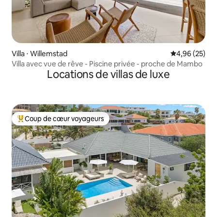
Villa ⋅ Willemstad
Évaluation mo
4,96 (25)
Villa avec vue de rêve - Piscine privée - proche de Mambo
Locations de villas de luxe
Coup de cœur voyageurs
Coups de cœur voyageurs les plus appréciés