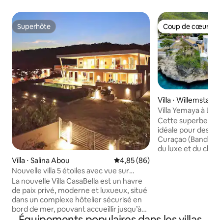
Superhôte
Coup de cœur vo
Superhôte
Coup de cœur vo
Villa ⋅ Willemstad
Villa Yemaya à Lag
direct à la mer !
Cette superbe villa
idéale pour des v
Curaçao (Banda Abou, L
du luxe et du cha
privée, dotée d'un
Villa ⋅ Salina Abou
Évaluation moyenne sur la base
4,85 (86)
d'un accès exclusif
Nouvelle villa 5 étoiles avec vue sur
souffle et cristal
l'océan, à pied de la plage, climatisation
La nouvelle Villa CasaBella est un havre
la sérénité en ad
complète
de paix privé, moderne et luxueux, situé
soleil spectaculaire
dans un complexe hôtelier sécurisé en
chance, vous pou
bord de mer, pouvant accueillir jusqu’à
des dauphins qui passent. 
Équipements populaires dans les villas
12 personnes. C’est un lieu d’escapade