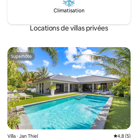
Climatisation
Locations de villas privées
Superhôte
Superhôte
Villa ⋅ Jan Thiel
Évaluation 
4,8 (5)