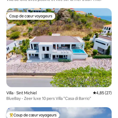
Coup de cœur voyageurs
Coup de cœur voyageurs
Villa ⋅ Sint Michiel
Évaluation mo
4,85 (27)
BlueBay - Zeer luxe 10 pers Villa "Casa di Barrio"
Coup de cœur voyageurs
Coups de cœur voyageurs les plus appréciés