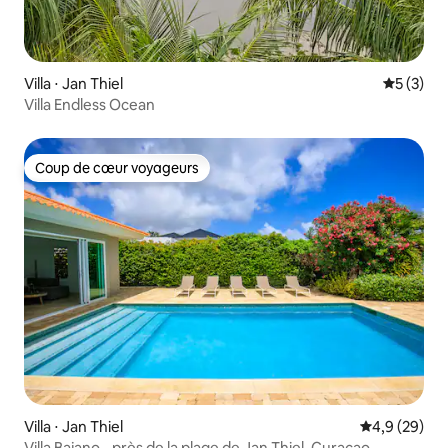
Villa ⋅ Jan Thiel
Évaluatio
5 (3)
Villa Endless Ocean
Coup de cœur voyageurs
Coup de cœur voyageurs
Villa ⋅ Jan Thiel
Évaluation m
4,9 (29)
Villa Bajano - près de la plage de Jan Thiel, Curaçao