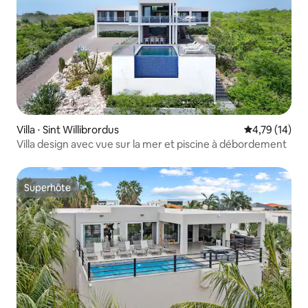
Villa ⋅ Sint Willibrordus
Évaluation mo
4,79 (14)
Villa design avec vue sur la mer et piscine à débordement
Superhôte
Superhôte