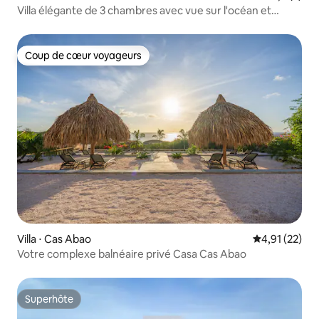
Villa élégante de 3 chambres avec vue sur l'océan et
quotidiennement
Coup de cœur voyageurs
Coup de cœur voyageurs
Villa ⋅ Cas Abao
Évaluation mo
4,91 (22)
Votre complexe balnéaire privé Casa Cas Abao
Superhôte
Superhôte