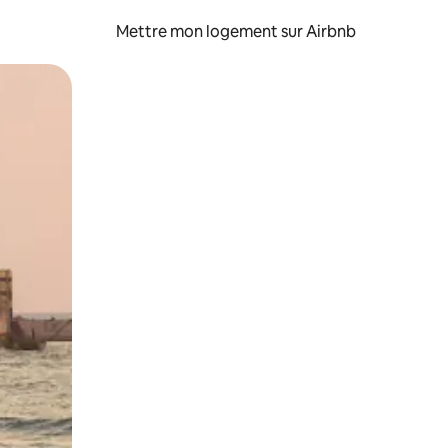
Mettre mon logement sur Airbnb
sant glisser.