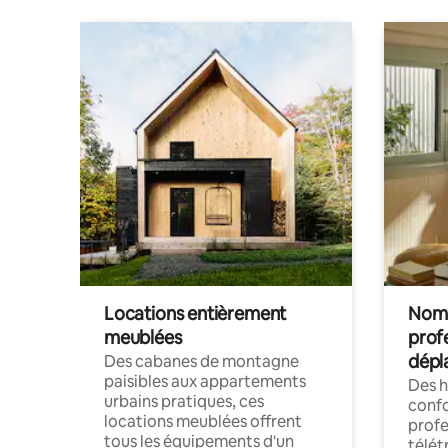
Locations entièrement
Noma
meublées
prof
dépl
Des cabanes de montagne
paisibles aux appartements
Des 
urbains pratiques, ces
confo
locations meublées offrent
profe
tous les équipements d'un
télét