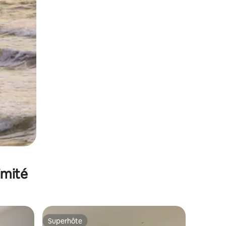
imité
Superhôte
Superhôte