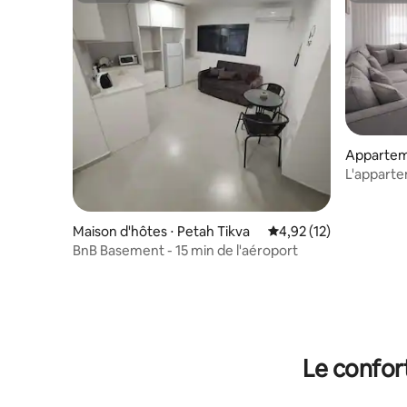
Appartem
L'appart
Maison d'hôtes ⋅ Petah Tikva
Évaluation moyenne su
4,92 (12)
BnB Basement - 15 min de l'aéroport
Le confor