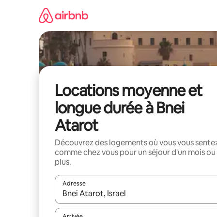
Aller
directement
au
contenu
Locations moyenne et
longue durée à Bnei
Atarot
Découvrez des logements où vous vous sente
comme chez vous pour un séjour d'un mois ou
plus.
Adresse
Lorsque les résultats s'affichent, utilisez les flèc
Arrivée