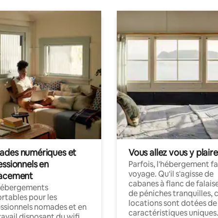
des numériques et
Vous allez vous y plaire
essionnels en
Parfois, l'hébergement fai
voyage. Qu'il s'agisse de
acement
cabanes à flanc de falais
hébergements
de péniches tranquilles, 
rtables pour les
locations sont dotées de
ssionnels nomades et en
caractéristiques uniques
ravail disposant du wifi