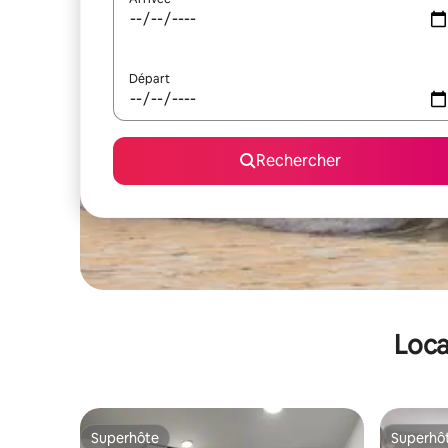
Départ
Rechercher
Loca
Superhôte
Superhô
Superhôte
Superhô