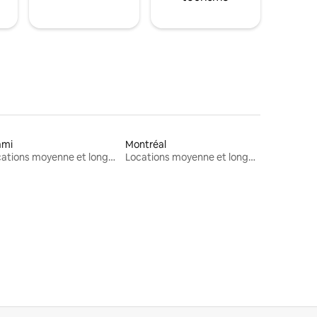
ami
Montréal
Locations moyenne et longue durée
Locations moyenne et longue durée