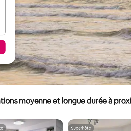
tions moyenne et longue durée à prox
te
Superhôte
te
Superhôte