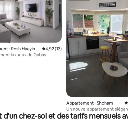
ent ⋅ Rosh Haayin
Évaluation moyenne sur la base de 13 comme
4,92 (13)
ement luxueux de Gabay
r la base de 12 commentaires : 4,92 sur 5
Appartement ⋅ Shoham
É
Un nouvel appartement élégant
t d'un chez-soi et des tarifs mensuels 
minutes de l'aéroport.