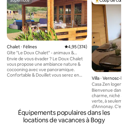
Superhôte
Coup de cœur 
Superhôte
Coups de cœur vo
Chalet ⋅ Félines
Évaluation moyenne sur la base 
4,95 (374)
Gîte "Le Doux Chalet" - animaux &
jacuzzi privatif
Envie de vous évader ? Le Doux Chalet
vous propose une ambiance nature &
cocooning avec vue panoramique.
Confortable & Douillet vous serez en
Villa ⋅ Vernosc-lè
totale autonomie à proximité de ballades
Casa Zen logemen
en VTT ou à pieds. A quelques min du
terrasse, jardin
Bienvenue dans n
Safari de Peaugres et du Parc du Pilat,
charme, niché au 
notre région vous réserve de belles
verte, à seulemen
découvertes et de belles activités. Vos
d'Annonay. C'est l'endroit idéal pour
voisins les plus proches ? Nos chèvres,
Équipements populaires dans les
découvrir la beaut
poules et poney où règne le calme & la
pourrez parcourir l
sérénité. Le petit + : jacuzzi privatif en
locations de vacances à Bogy
votre résidence), à
option à la demande +30€ par nuitée ✨