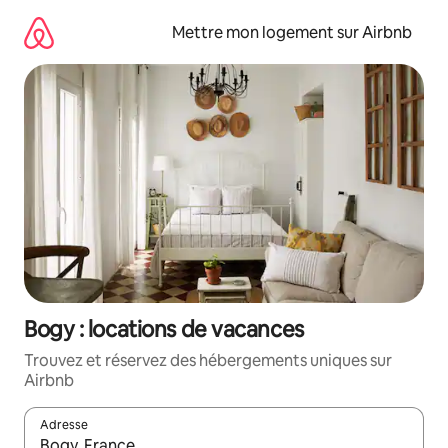
Aller
directement
Mettre mon logement sur Airbnb
au
contenu
Bogy : locations de vacances
Trouvez et réservez des hébergements uniques sur
Airbnb
Adresse
Lorsque les résultats s'affichent, utilisez les flèches vers le hau