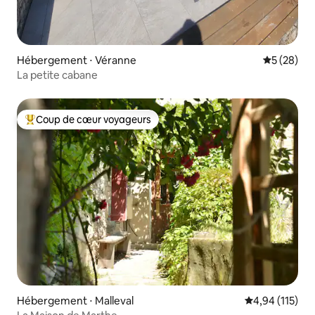
Hébergement ⋅ Véranne
Évaluation
5 (28)
La petite cabane
Coup de cœur voyageurs
Coups de cœur voyageurs les plus appréciés
Hébergement ⋅ Malleval
Évaluation moy
4,94 (115)