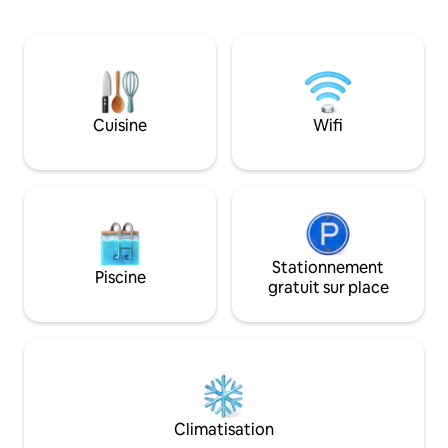
km du safari de Pe
Saint-Clair. Large choix d'activités et de
découvertes culturelles. Id
couples ou une fam
Un spa haut de g
rafraîchissement p
ce lieu
Cuisine
Wifi
Stationnement
Piscine
gratuit sur place
Climatisation