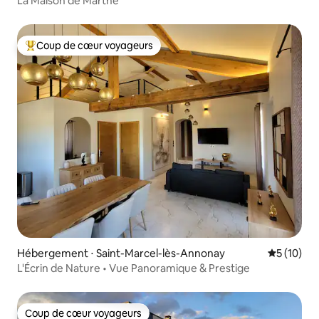
La Maison de Marthe
Coup de cœur voyageurs
Coups de cœur voyageurs les plus appréciés
Hébergement ⋅ Saint-Marcel-lès-Annonay
Évaluation
5 (10)
L'Écrin de Nature • Vue Panoramique & Prestige
Coup de cœur voyageurs