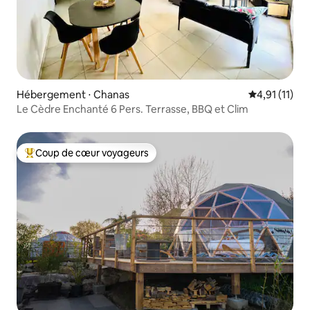
Hébergement ⋅ Chanas
Évaluation m
4,91 (11)
Le Cèdre Enchanté 6 Pers. Terrasse, BBQ et Clim
Coup de cœur voyageurs
Coups de cœur voyageurs les plus appréciés