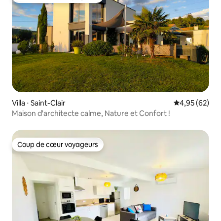
Coup de cœur voyageurs
Villa ⋅ Saint-Clair
Évaluation mo
4,95 (62)
Maison d'architecte calme, Nature et Confort !
Coup de cœur voyageurs
Coup de cœur voyageurs