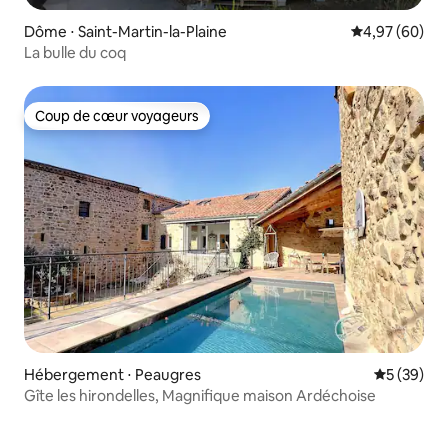
Dôme ⋅ Saint-Martin-la-Plaine
Évaluation mo
4,97 (60)
La bulle du coq
Coup de cœur voyageurs
Coup de cœur voyageurs
Hébergement ⋅ Peaugres
Évaluation
5 (39)
Gîte les hirondelles, Magnifique maison Ardéchoise