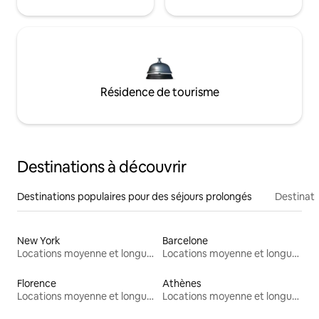
Résidence de tourisme
Destinations à découvrir
Destinations populaires pour des séjours prolongés
Destinati
New York
Barcelone
Locations moyenne et longue durée
Locations moyenne et longue durée
Florence
Athènes
Locations moyenne et longue durée
Locations moyenne et longue durée