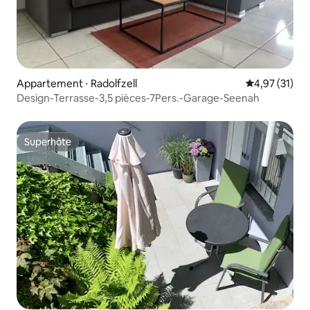
Appartement ⋅ Radolfzell
Évaluation mo
4,97 (31)
Design-Terrasse-3,5 pièces-7Pers.-Garage-Seenah
Superhôte
Superhôte