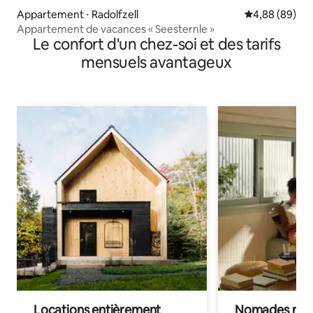
Appartement ⋅ Radolfzell
Évaluation mo
4,88 (89)
Appartement de vacances « Seesternle »
Le confort d'un chez-soi et des tarifs
mensuels avantageux
Locations entièrement
Nomades num