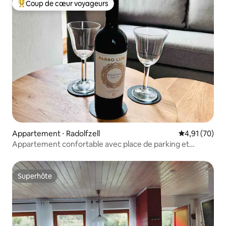
Coup de cœur voyageurs
Coups de cœur voyageurs les plus appréciés
Appartement ⋅ Radolfzell
Évaluation mo
4,91 (70)
Appartement confortable avec place de parking et
terrasse
Superhôte
Superhôte