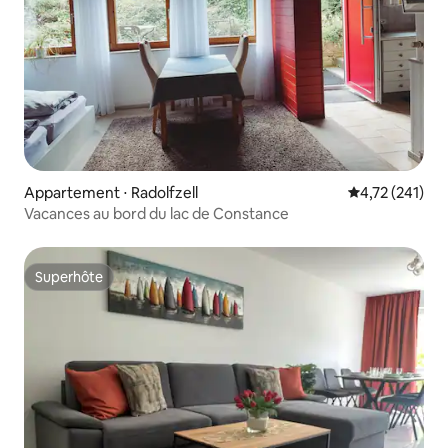
Appartement ⋅ Radolfzell
Évaluation moy
4,72 (241)
Vacances au bord du lac de Constance
Superhôte
Superhôte