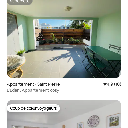
Superhôte
Superhôte
Appartement ⋅ Saint Pierre
Évaluation m
4,9 (10)
L’Éden, Appartement cosy
Coup de cœur voyageurs
Coup de cœur voyageurs