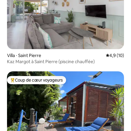
Villa ⋅ Saint Pierre
Évaluation m
4,9 (10)
Kaz Margot à Saint Pierre (piscine chauffée)
Coup de cœur voyageurs
Coups de cœur voyageurs les plus appréciés