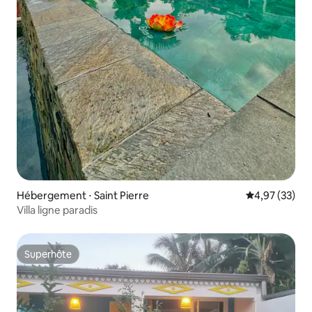
Hébergement ⋅ Saint Pierre
Évaluation mo
4,97 (33)
Villa ligne paradis
Superhôte
Superhôte