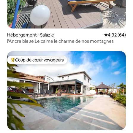
Hébergement ⋅ Salazie
Évaluation mo
4,92 (64)
l’Ancre bleue Le calme le charme de nos montagnes
Coup de cœur voyageurs
Coups de cœur voyageurs les plus appréciés