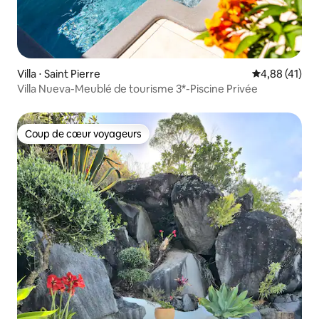
Villa ⋅ Saint Pierre
Évaluation mo
4,88 (41)
Villa Nueva-Meublé de tourisme 3*-Piscine Privée
Coup de cœur voyageurs
Coup de cœur voyageurs