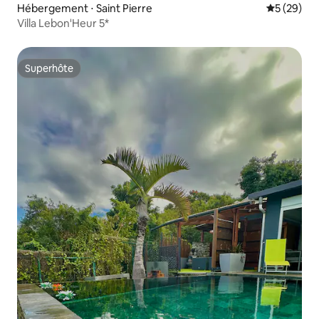
Hébergement ⋅ Saint Pierre
Évaluation
5 (29)
Villa Lebon'Heur 5*
Superhôte
Superhôte