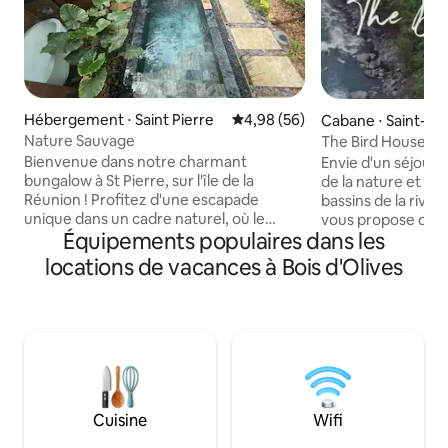
Hébergement ⋅ Saint Pierre
Évaluation moyenne sur la base
4,98 (56)
Cabane ⋅ Saint-Pie
Nature Sauvage
The Bird House éco
Bienvenue dans notre charmant
Envie d'un séjour
bungalow à St Pierre, sur l'île de la
de la nature et de
Réunion ! Profitez d'une escapade
bassins de la riv
unique dans un cadre naturel, où le
vous propose de d
Équipements populaires dans les
confort rencontre la nature. Détendez-
cabane 'The Cardin
vous dans notre tiny house à l'ambiance
bercer au son de l
locations de vacances à Bois d'Olives
cosy, dotée d'un intérieur chaleureux et
à ST JOSEPH. Vous apprécierez votre
d'un ameublement soigneusement
café en compagnie
sélectionné. Plongez dans la piscine pour
pailles en queue, e
vous rafraîchir, puis savourez des
votre apéritif au so
moments de convivialité autour du
filet suspendu.🐦 
barbecue dans votre espace extérieur
amateur de la natur
Bengalow réservé aux adultes N’est pas
faune...passez vo
adapté aux - 16 ans
Cuisine
Wifi