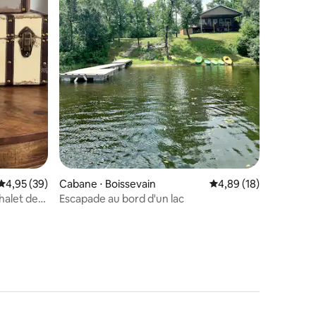
mmentaires : 5 sur 5
Évaluation moyenne sur la base de 39 commentaires : 4,95 sur 5
4,95 (39)
Cabane ⋅ Boissevain
Évaluation moyenne su
4,89 (18)
halet de
Escapade au bord d'un lac