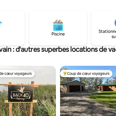
biplace, votre motoneige et
tout le temps. Si vous êtes à l'a
es sentiers à proximité. Passez
partager le logement, c'est à v
ées à vous détendre et à
décider ! Les arrivées se font les lundis,
 nature. Arrivée ✔
mercredis et vendredis. En cas 
vec boîte à clé sécurisée. Ne
de programmation, veuillez no
ournis : le bois de chauffage et
contacter à tout moment.
Stationn
Piscine
su
vain : d'autres superbes locations de v
de cœur voyageurs
Coup de cœur voyageurs
 cœur voyageurs les plus appréciés
Coups de cœur voyageurs les p