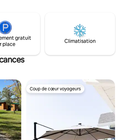
ise pour
des commerces et services locaux et à
ous de
égale distance des Turtle Mountains, du
lac Metigoshe, du refuge J. Clark Salyer
de conflit
et de kilomètres de pistes de motoneige,
us
de VTT et de sentiers de randonnée
pédestre.
ement gratuit
Climatisation
r place
acances
Coup de cœur voyageurs
lus appréciés
Coup de cœur voyageurs