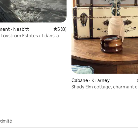
r la base de 62 commentaires : 4,73 sur 5
ent ⋅ Nesbitt
Évaluation moyenne sur la base de 8 co
5 (8)
à Lovstrom Estates et dans la
e
Cabane ⋅ Killarney
Shady Elm cottage, charmant c
deux chambres
ximité