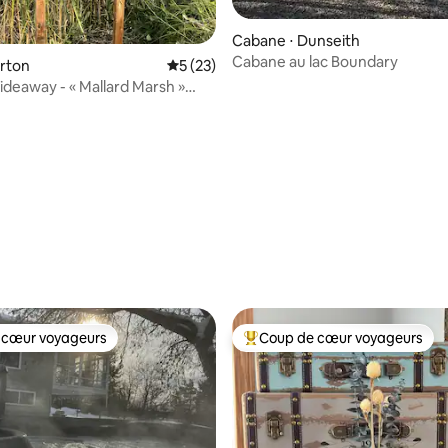
ur la base de 82 commentaires : 4,9 sur 5
Cabane ⋅ Dunseith
Cabane au lac Boundary
orton
Évaluation moyenne sur la base de 23 co
5 (23)
ideaway - « Mallard Marsh »
n
 cœur voyageurs
Coup de cœur voyageurs
 cœur voyageurs
Coups de cœur voyageurs les p