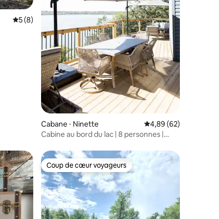
Évaluation moyenne sur la base de 8 commentaires : 5 sur 5
5 (8)
mmentaires : 5 sur 5
Cabane ⋅ Ninette
Évaluation moyenne su
4,89 (62)
Cabine au bord du lac | 8 personnes |
Toute l'année
Coup de cœur voyageurs
lus appréciés
Coup de cœur voyageurs