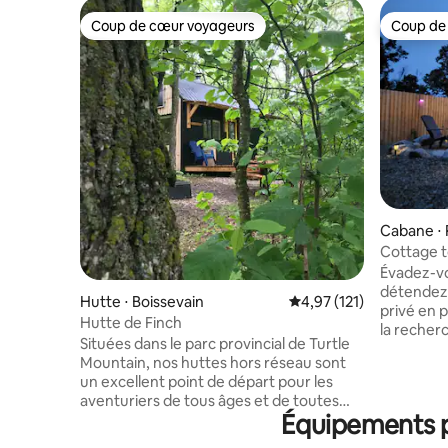
Coup de cœur voyageurs
Coup de
Coup de cœur voyageurs
Coup de
Cabane ⋅ 
Cottage t
Évadez-vou
détendez-
Hutte ⋅ Boissevain
Évaluation moyenne sur
4,97 (121)
privé en 
Hutte de Finch
la recher
Situées dans le parc provincial de Turtle
ou d'une a
Mountain, nos huttes hors réseau sont
l'endroit 
un excellent point de départ pour les
créer des so
aventuriers de tous âges et de toutes
6-10 minu
Équipements po
capacités toute l'année. Nos cabanes ont
de la vill
beaucoup à offrir dans leur petite
restauran