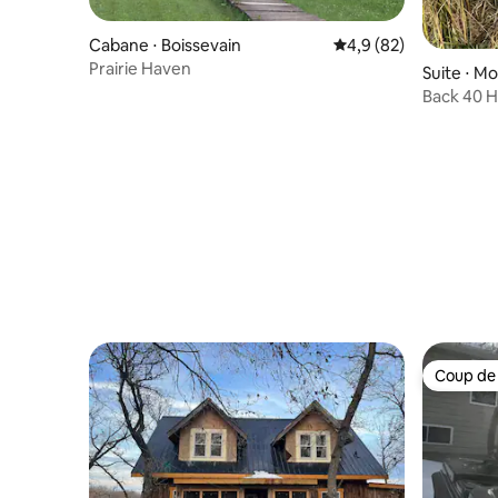
Cabane ⋅ Boissevain
Évaluation moyenne s
4,9 (82)
Prairie Haven
Suite ⋅ M
Back 40 H
Boissevai
Coup de
Coup de