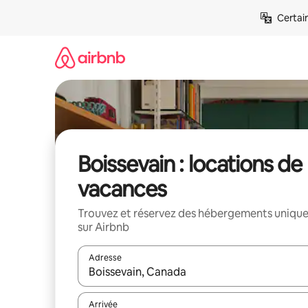
Aller
Certai
directement
au
contenu
Boissevain : locations de
vacances
Trouvez et réservez des hébergements uniqu
sur Airbnb
Adresse
Lorsque les résultats s'affichent, utilisez les flèc
Arrivée