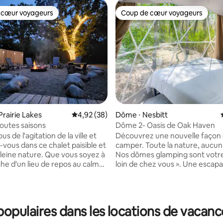
 cœur voyageurs
Coup de cœur voyageurs
 cœur voyageurs
Coup de cœur voyageurs
Prairie Lakes
Évaluation moyenne sur la base de 38 commen
4,92 (38)
Dôme ⋅ Nesbitt
outes saisons
Dôme 2- Oasis de Oak Haven
s de l'agitation de la ville et
Découvrez une nouvelle façon
vous dans ce chalet paisible et
camper. Toute la nature, aucun
 la base de 121 commentaires : 4,97 sur 5
pleine nature. Que vous soyez à
Nos dômes glamping sont votr
che d'un lieu de repos au calme
loin de chez vous ». Une escap
venture en plein air, c'est
romantique parfaite, unique et
idéal pour vous détendre et
leurs fenêtres panoramiques o
uvenirs inoubliables. Situé à
vue imprenable sur la nature. Les dômes
tes des plages et à 6 minutes
peuvent accueillir confortabl
pulaires dans les locations de vacanc
e pour les courses et les
2 adultes. Les voyageurs choisi
ts. Apportez votre VTT, votre
partager l'expérience avec des