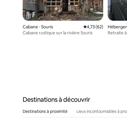
Cabane ⋅ Souris
Évaluation moyenne su
4,73 (62)
Hébergem
Cabane rustique sur la rivière Souris
Retraite 
campagn
Destinations à découvrir
Destinations à proximité
Lieux incontournables à pro