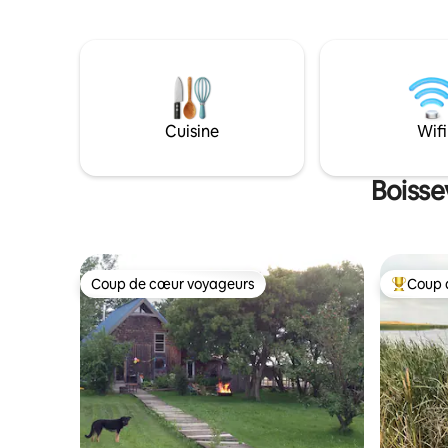
empreinte de 160 pieds carrés. Elles
véhicule 
disposent d'un design moderne, avec un
explorez l
poêle à bois, un coin cuisine, un coin
vos journ
repas et un coin nuit et des étagères de
profiter de la
rangement pour votre équipement. À
autonome a
l'extérieur des huttes, il y a un espace de
sont pas f
terrasse, un coin cuisine extérieur et un
la literie !
Cuisine
Wifi
espace de rangement pour vos skis ou
vélos. Chaque cabane dispose
également de ses propres toilettes
Boisse
extérieures, d'une table de pique-nique
et d'un foyer.
Coup de cœur voyageurs
Coup 
Coup de cœur voyageurs
Coups de