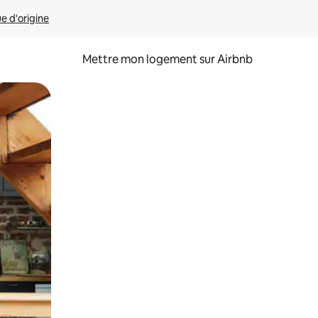
ue d'origine
Mettre mon logement sur Airbnb
sant glisser.