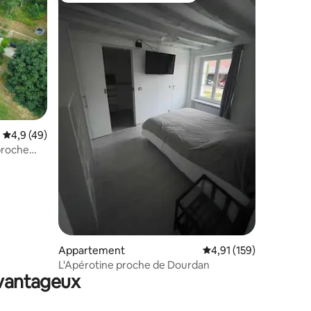
ntaires : 4,87 sur 5
Évaluation moyenne sur la base de 49 commentaires : 4,9 sur 5
4,9 (49)
proche
Appartement
Évaluation moyenne sur
4,91 (159)
L'Apérotine proche de Dourdan
avantageux