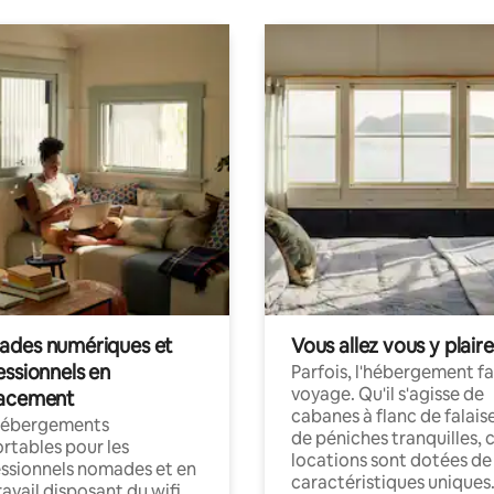
des numériques et
Vous allez vous y plaire
essionnels en
Parfois, l'hébergement fai
voyage. Qu'il s'agisse de
acement
cabanes à flanc de falais
hébergements
de péniches tranquilles, 
rtables pour les
locations sont dotées de
ssionnels nomades et en
caractéristiques uniques
ravail disposant du wifi