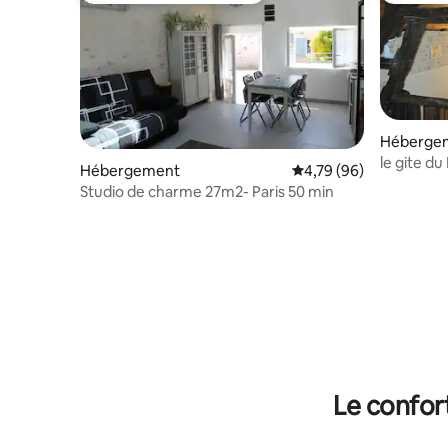
Héberge
le gite du
Hébergement
Évaluation moyenne sur
4,79 (96)
Studio de charme 27m2- Paris 50 min
Le confor