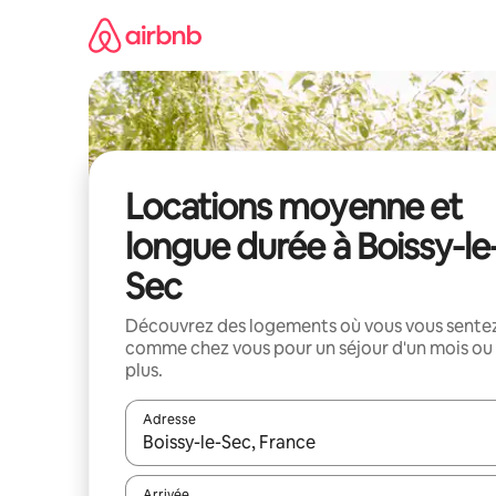
Aller
directement
au
contenu
Locations moyenne et
longue durée à Boissy-le
Sec
Découvrez des logements où vous vous sente
comme chez vous pour un séjour d'un mois ou
plus.
Adresse
Lorsque les résultats s'affichent, utilisez les flèc
Arrivée