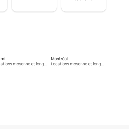
ami
Montréal
Locations moyenne et longue durée
Locations moyenne et longue durée