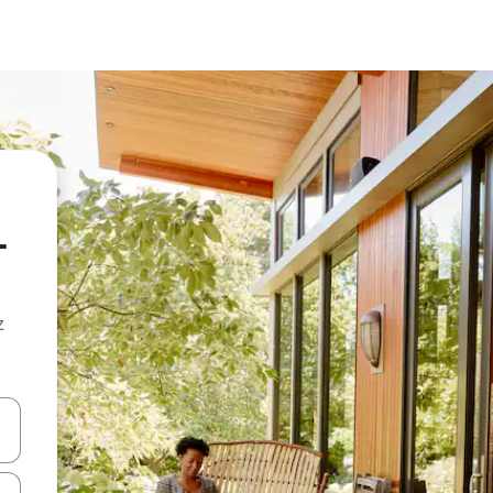
-
z
hes vers le haut et vers le bas pour les parcourir ou en appuyant et en fai