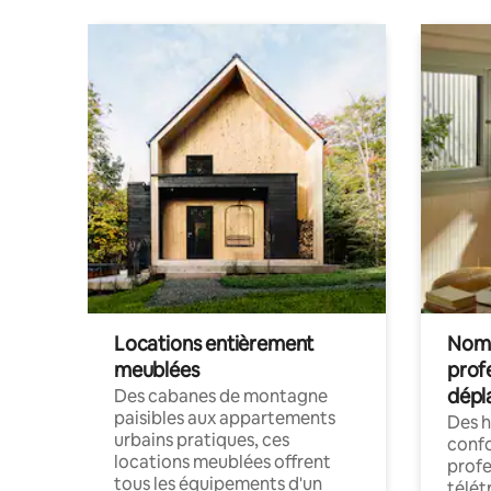
Locations entièrement
Noma
meublées
prof
dépl
Des cabanes de montagne
paisibles aux appartements
Des 
urbains pratiques, ces
confo
locations meublées offrent
profe
tous les équipements d'un
télét