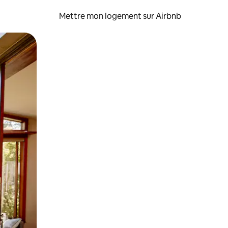
Mettre mon logement sur Airbnb
sant glisser.