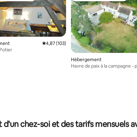
ment
Évaluation moyenne sur la base de 103 comme
4,87 (103)
 Potier
 la base de 96 commentaires : 4,79 sur 5
Hébergement
Havre de paix à la campagne - 
Paris
t d'un chez-soi et des tarifs mensuels 