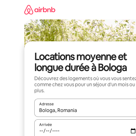
Aller
directement
au
contenu
Locations moyenne et
longue durée à Bologa
Découvrez des logements où vous vous sente
comme chez vous pour un séjour d'un mois ou
plus.
Adresse
Lorsque les résultats s'affichent, utilisez les flèc
Arrivée