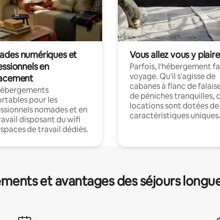
des numériques et
Vous allez vous y plaire
essionnels en
Parfois, l'hébergement fai
voyage. Qu'il s'agisse de
acement
cabanes à flanc de falais
hébergements
de péniches tranquilles, 
rtables pour les
locations sont dotées de
ssionnels nomades et en
caractéristiques uniques
ravail disposant du wifi
espaces de travail dédiés.
ments et avantages des séjours longu