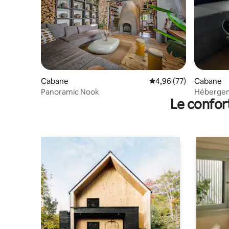
Cabane
Évaluation moyenne sur
4,96 (77)
Cabane
Panoramic Nook
Hébergem
Le confor