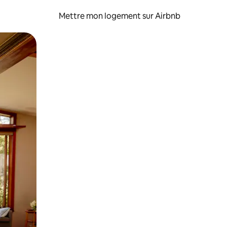
Mettre mon logement sur Airbnb
sant glisser.