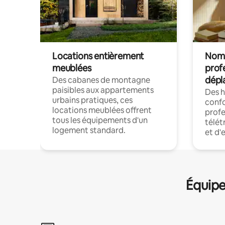
Locations entièrement
Noma
meublées
prof
dépl
Des cabanes de montagne
paisibles aux appartements
Des 
urbains pratiques, ces
confo
locations meublées offrent
profe
tous les équipements d'un
télét
logement standard.
et d'
Équipe