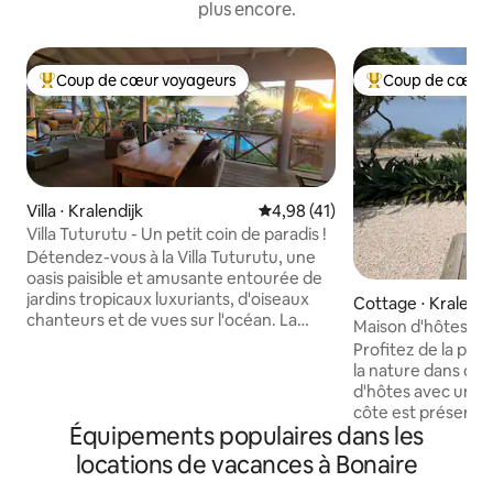
plus encore.
Coup de cœur voyageurs
Coup de cœur 
Coups de cœur voyageurs les plus appréciés
Coups de cœur vo
Villa ⋅ Kralendijk
Évaluation moyenne sur la base
4,98 (41)
Villa Tuturutu - Un petit coin de paradis !
Détendez-vous à la Villa Tuturutu, une
oasis paisible et amusante entourée de
jardins tropicaux luxuriants, d'oiseaux
Cottage ⋅ Kralendi
chanteurs et de vues sur l'océan. La
Maison d'hôtes av
petite villa est une maison privée de
Profitez de la paix 
2 chambres et 2 salles de bain dans la
la nature dans ce
communauté à flanc de falaise de
d'hôtes avec une v
Caribbean Club, juste au nord de la ville.
côte est préservé
Pour votre confort, le parking est
Équipements populaires dans les
iguanes et des ch
directement à la villa avec un réservoir
votre jardin. À se
locations de vacances à Bonaire
de rinçage privé et un casier de plongée
centre-ville de Kra
situé près de la porte d'entrée. La villa