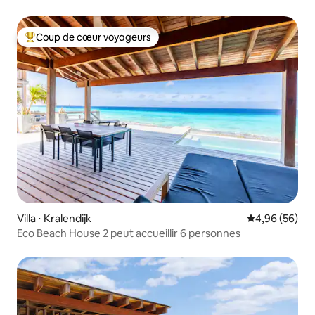
Coup de cœur voyageurs
Coups de cœur voyageurs les plus appréciés
Villa ⋅ Kralendijk
Évaluation mo
4,96 (56)
Eco Beach House 2 peut accueillir 6 personnes