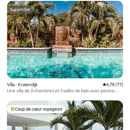
Superhôte
Superhôte
Villa ⋅ Kralendijk
Évaluation mo
4,79 (77)
Une villa de 3 chambres et 3 salles de bain avec piscine
privée
Coup de cœur voyageurs
Coups de cœur voyageurs les plus appréciés