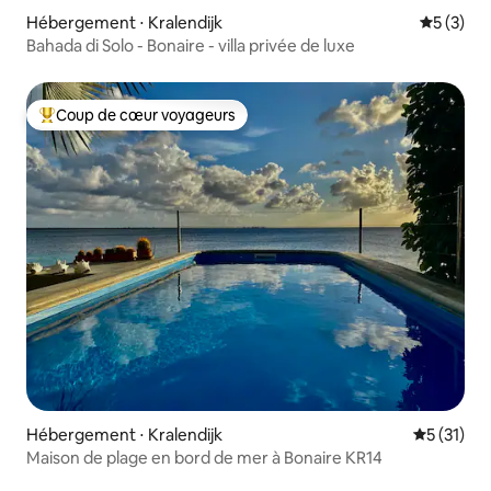
Hébergement ⋅ Kralendijk
Évaluatio
5 (3)
Bahada di Solo - Bonaire - villa privée de luxe
Coup de cœur voyageurs
Coups de cœur voyageurs les plus appréciés
Hébergement ⋅ Kralendijk
Évaluation
5 (31)
Maison de plage en bord de mer à Bonaire KR14