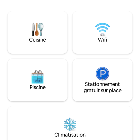
d'hôtes contient u
est équipée d'une télévision connectée,
moderne et une c
d'une connexion Wi-Fi dans tout
équipée avec lave-v
l'établissement et de la climatisation
petite piscine plo
dans les chambres.
profiter de la vue
réservoirs de rinç
équipement de plo
Cuisine
Wifi
rapide et fiable et
depuis la maison d
Stationnement
Piscine
gratuit sur place
Climatisation