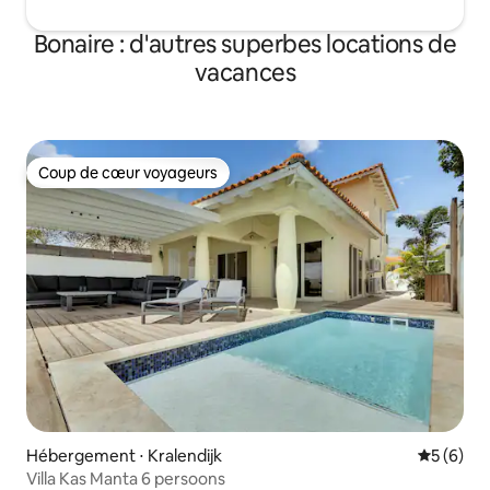
Bonaire : d'autres superbes locations de
vacances
Coup de cœur voyageurs
Coup de cœur voyageurs
Hébergement ⋅ Kralendijk
Évaluatio
5 (6)
Villa Kas Manta 6 persoons