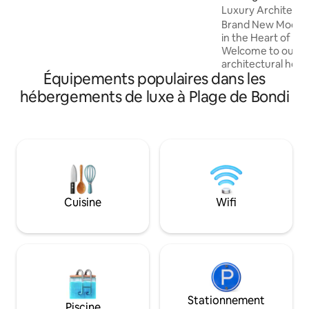
the holiday choice of celebrities
n
Luxury Architectur
including Joe Jonas & Sophie Turner.
New Home
Brand New Modern
in the Heart of 
Welcome to our s
architectural hom
Équipements populaires dans les
featured on the c
Project. Designed
hébergements de luxe à Plage de Bondi
appreciate Archit
convenience. Nestl
inner-city suburb
unique retreat off
stay with amazing 
living, and an abun
Prime Location – 
Cuisine
Wifi
Stationnement
Piscine