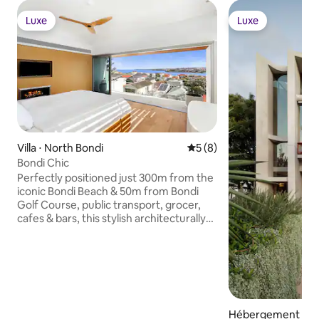
Luxe
Luxe
Luxe
Luxe
Villa ⋅ North Bondi
Évaluation moyenne sur la 
5 (8)
Bondi Chic
Perfectly positioned just 300m from the
iconic Bondi Beach & 50m from Bondi
Golf Course, public transport, grocer,
cafes & bars, this stylish architecturally
designed 4 bedroom luxury home has
breathtaking views of the Bondi
coastline together with views of the golf
course and City Skyline. With a pool, spa,
daybeds, al fresco dining, home cinema,
bar and games room we're sure you'll
absolutely love your stay. This home is
Hébergement ⋅ 