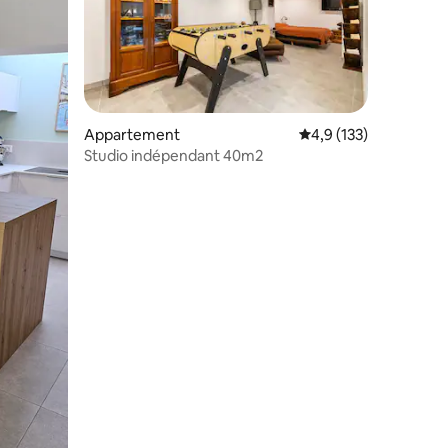
Appartement
Évaluation moyenne su
4,9 (133)
taires : 4,95 sur 5
Studio indépendant 40m2