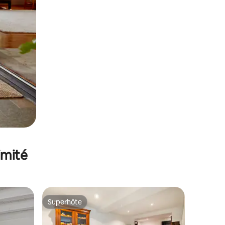
imité
Superhôte
Superhôte