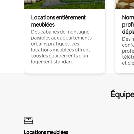
Locations entièrement
Noma
meublées
prof
dépl
Des cabanes de montagne
paisibles aux appartements
Des 
urbains pratiques, ces
confo
locations meublées offrent
profe
tous les équipements d'un
télét
logement standard.
et d'
Équipe
Locations meublées