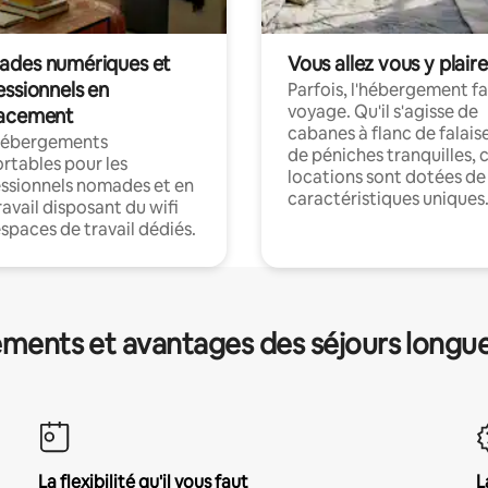
des numériques et
Vous allez vous y plaire
essionnels en
Parfois, l'hébergement fai
voyage. Qu'il s'agisse de
acement
cabanes à flanc de falais
hébergements
de péniches tranquilles, 
rtables pour les
locations sont dotées de
ssionnels nomades et en
caractéristiques uniques
ravail disposant du wifi
espaces de travail dédiés.
ments et avantages des séjours longu
La flexibilité qu'il vous faut
L