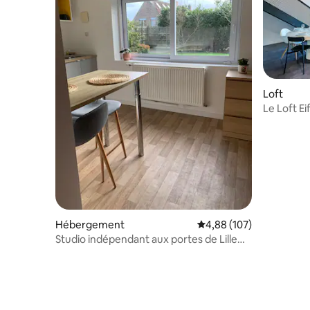
Loft
Le Loft Eif
Hébergement
Évaluation moyenne sur 
4,88 (107)
Studio indépendant aux portes de Lille
jardin