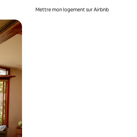
Mettre mon logement sur Airbnb
sant glisser.