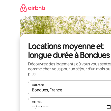
Aller
directement
au
contenu
Locations moyenne et
longue durée à Bondues
Découvrez des logements où vous vous sente
comme chez vous pour un séjour d'un mois ou
plus.
Adresse
Lorsque les résultats s'affichent, utilisez les flèc
Arrivée