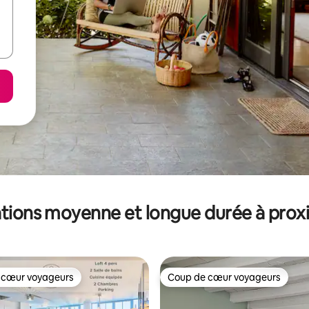
tions moyenne et longue durée à prox
 cœur voyageurs
Coup de cœur voyageurs
 cœur voyageurs
Coup de cœur voyageurs