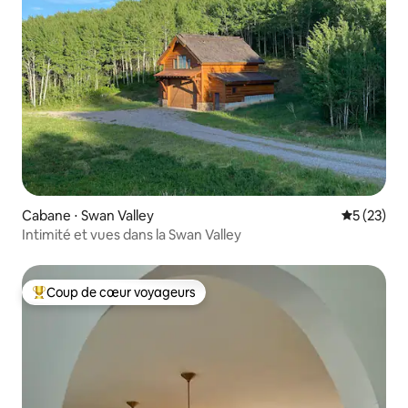
Cabane ⋅ Swan Valley
Évaluation
5 (23)
Intimité et vues dans la Swan Valley
Coup de cœur voyageurs
Coups de cœur voyageurs les plus appréciés