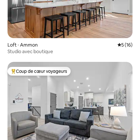
Loft ⋅ Ammon
Évaluation
5 (16)
Studio avec boutique
Coup de cœur voyageurs
Coups de cœur voyageurs les plus appréciés