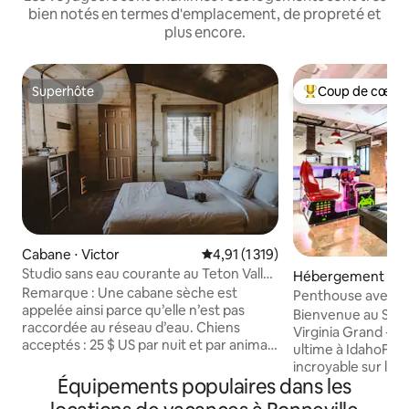
bien notés en termes d'emplacement, de propreté et
plus encore.
Superhôte
Coup de cœur 
Superhôte
Coups de cœur vo
Cabane ⋅ Victor
Évaluation moyenne sur la base d
4,91 (1 319)
Studio sans eau courante au Teton Valley
Hébergement ⋅ Ida
Resort
Remarque : Une cabane sèche est
Penthouse avec arc
appelée ainsi parce qu’elle n’est pas
sauna et massage
Bienvenue au S. 
raccordée au réseau d’eau. Chiens
Virginia Grand - L
acceptés : 25 $ US par nuit et par animal,
ultime à IdahoFalls
à régler à l’arrivée. Deux chiens
incroyable sur le c
maximum. Chiens uniquement ; aucun
Équipements populaires dans les
Mountain depuis l
autre animal n’est autorisé. Le Dry
et 3 salles de bai