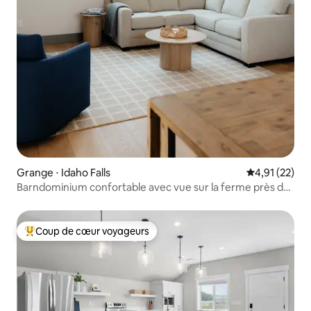
Grange ⋅ Idaho Falls
Évaluation mo
4,91 (22)
Barndominium confortable avec vue sur la ferme près de
l'I-15
Coup de cœur voyageurs
Coups de cœur voyageurs les plus appréciés