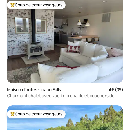
Coup de cœur voyageurs
Coups de cœur voyageurs les plus appréciés
Maison d'hôtes ⋅ Idaho Falls
Évaluation
5 (39)
Charmant chalet avec vue imprenable et couchers de
soleil incroyables
Coup de cœur voyageurs
Coups de cœur voyageurs les plus appréciés