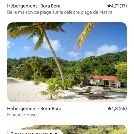
Hébergement ⋅ Bora Bora
Évaluation m
4,71 (17)
Belle maison de plage sur la célèbre plage de Matira !
Hébergement ⋅ Bora-Bora
Évaluation m
4,8 (56)
Hinaarii House
Coup de cœur voyageurs