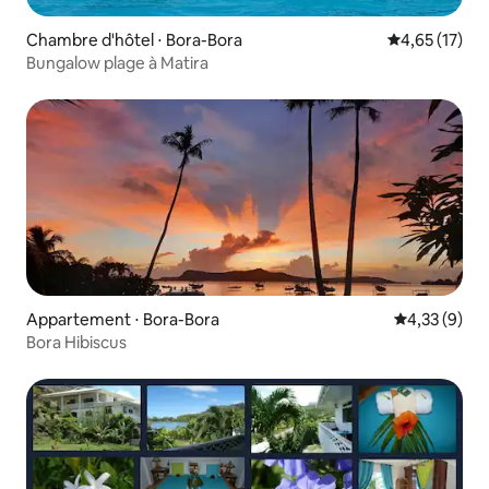
Chambre d'hôtel ⋅ Bora-Bora
Évaluation mo
4,65 (17)
Bungalow plage à Matira
Appartement ⋅ Bora-Bora
Évaluation m
4,33 (9)
Bora Hibiscus