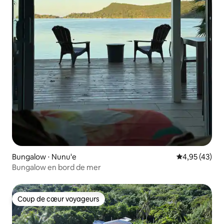
Bungalow ⋅ Nunu'e
Évaluation mo
4,95 (43)
Bungalow en bord de mer
Coup de cœur voyageurs
Coup de cœur voyageurs