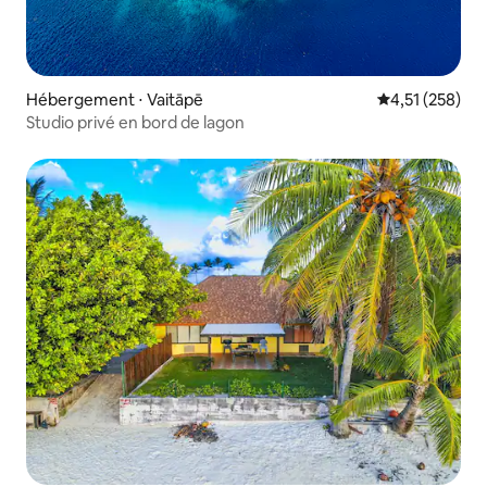
Hébergement ⋅ Vaitāpē
Évaluation moy
4,51 (258)
Studio privé en bord de lagon