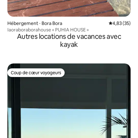
Hébergement ⋅ Bora Bora
Évaluation mo
4,83 (35)
Iaoraboraborahouse « PUHIA HOUSE »
Autres locations de vacances avec
kayak
Coup de cœur voyageurs
Coup de cœur voyageurs