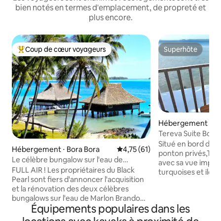
bien notés en termes d'emplacement, de propreté et
plus encore.
Coup de cœur voyageurs
Superhôte
Coups de cœur voyageurs les plus appréciés
Superhôte
Hébergement ⋅ Bo
Tereva Suite Bora
Situé en bord de m
Hébergement ⋅ Bora Bora
Évaluation moyenne sur la base
4,75 (61)
ponton privés,Tere
Le célèbre bungalow sur l'eau de
avec sa vue impren
Marlon !
FULL AIR ! Les propriétaires du Black
turquoises et ilot
Pearl sont fiers d'annoncer l'acquisition
deck privatif sur p
et la rénovation des deux célèbres
lagon avec les spo
bungalows sur l'eau de Marlon Brando
pieds! Nous assuro
Équipements populaires dans les
avec WIFI GRATUIT, NETFLIX. Cuisine
check in et out(a
ultramoderne pour préparer un repas,
, nous communique