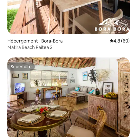
Hébergement ⋅ Bora-Bora
Évaluation m
4,8 (60)
Matira Beach Raitea 2
Superhôte
Superhôte