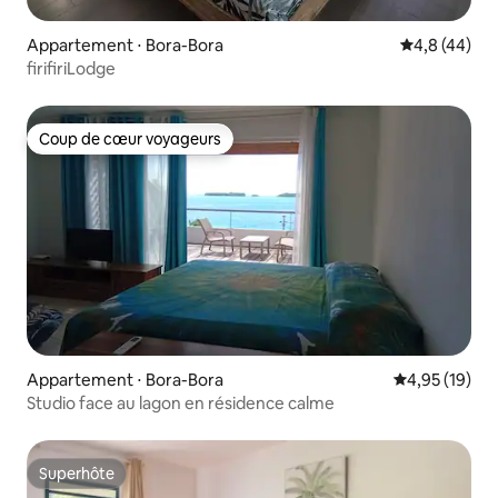
Appartement ⋅ Bora-Bora
Évaluation m
4,8 (44)
firifiriLodge
Coup de cœur voyageurs
Coup de cœur voyageurs
Appartement ⋅ Bora-Bora
Évaluation mo
4,95 (19)
Studio face au lagon en résidence calme
Superhôte
Superhôte