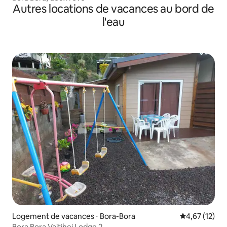
Autres locations de vacances au bord de
l'eau
Logement de vacances ⋅ Bora-Bora
Évaluation mo
4,67 (12)
Bora Bora Vaitihei Lodge 2