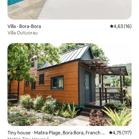
Villa ⋅ Bora-Bora
Évaluation mo
4,63 (16)
Villa Outuorau
Tiny house ⋅ Matira Plage, Bora Bora, Franch P
Évaluation mo
4,75 (117)
olinezia