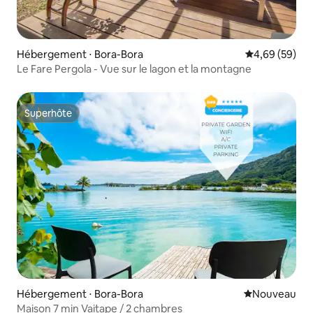
Hébergement ⋅ Bora-Bora
Évaluation mo
4,69 (59)
Le Fare Pergola - Vue sur le lagon et la montagne
Superhôte
Superhôte
Hébergement ⋅ Bora-Bora
Nouvel hébe
Nouveau
Maison 7 min Vaitape / 2 chambres