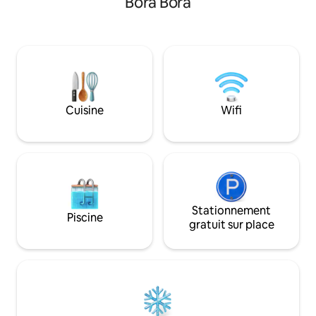
Bora Bora
pour vivre une ex
d'arrivée/départ . Vélos ,kayaks,paddle,
complète liberté si 
sont a disposition gratuitement pour
logement peut accue
apprécier votre sejour, possibilité de
+ 4 dans deux bun
louer nos voitures,sccoter. A bientot!
leur propre SB pou
célébrer un maria
Cuisine
Wifi
Stationnement
Piscine
gratuit sur place