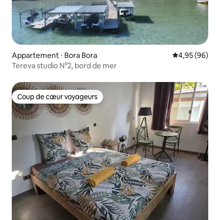
Appartement ⋅ Bora Bora
Évaluation mo
4,95 (96)
Tereva studio N°2, bord de mer
Coup de cœur voyageurs
Coup de cœur voyageurs