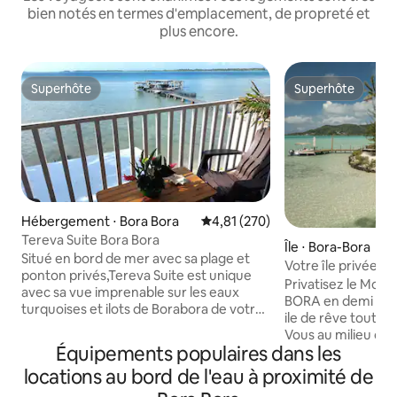
bien notés en termes d'emplacement, de propreté et
plus encore.
Superhôte
Superhôte
Superhôte
Superhôte
Hébergement ⋅ Bora Bora
Évaluation moyenne sur la base 
4,81 (270)
Tereva Suite Bora Bora
Île ⋅ Bora-Bora
Situé en bord de mer avec sa plage et
Votre île privée t
ponton privés,Tereva Suite est unique
♥️♥️
Privatisez le Mo
avec sa vue imprenable sur les eaux
BORA en demi pens
turquoises et ilots de Borabora de votre
ile de rêve tout c
deck privatif sur pilotis au dessus du
Vous au milieu du lagon de Bora Bora et
lagon avec les spots de snorkling a vos
Équipements populaires dans les
retrouvez vous se
pieds! Nous assurons les transferts au
vivre une expérien
locations au bord de l'eau à proximité de
check in et out(avec arret supermarché)
amoureux ... Profitez de votre intimité
, nous communiquer les horaires