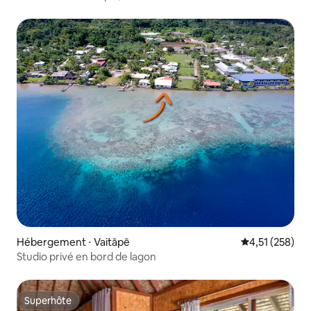
Hébergement ⋅ Vaitāpē
Évaluation moy
4,51 (258)
Studio privé en bord de lagon
Superhôte
Superhôte