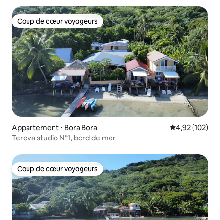
Coup de cœur voyageurs
Coup de cœur voyageurs
Appartement ⋅ Bora Bora
Évaluation moy
4,92 (102)
Tereva studio N°1, bord de mer
Coup de cœur voyageurs
Coup de cœur voyageurs