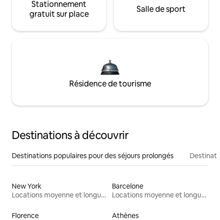
Stationnement
Salle de sport
gratuit sur place
Résidence de tourisme
Destinations à découvrir
Destinations populaires pour des séjours prolongés
Destinati
New York
Barcelone
Locations moyenne et longue durée
Locations moyenne et longue durée
Florence
Athènes