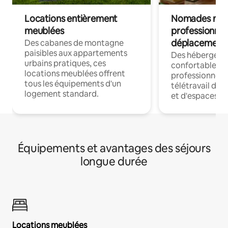
Locations entièrement
Nomades num
meublées
professionnel
déplacement
Des cabanes de montagne
paisibles aux appartements
Des hébergem
urbains pratiques, ces
confortables p
locations meublées offrent
professionnels
tous les équipements d'un
télétravail dis
logement standard.
et d'espaces de
Équipements et avantages des séjours
longue durée
Locations meublées