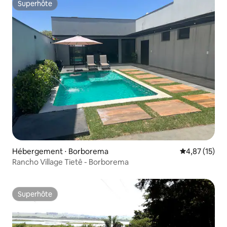
Superhôte
Superhôte
Hébergement ⋅ Borborema
Évaluation mo
4,87 (15)
Rancho Village Tietê - Borborema
Superhôte
Superhôte