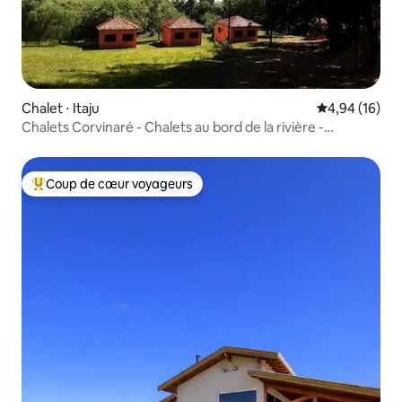
Chalet ⋅ Itaju
Évaluation mo
4,94 (16)
Chalets Corvinaré - Chalets au bord de la rivière -
Tourisme
Coup de cœur voyageurs
Coups de cœur voyageurs les plus appréciés