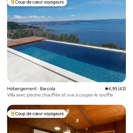
Coup de cœur voyageurs
Coups de cœur voyageurs les plus appréciés
Hébergement ⋅ Barcola
Évaluation mo
4,95 (43)
Villa avec piscine chauffée et vue à couper le souffle
Coup de cœur voyageurs
Coups de cœur voyageurs les plus appréciés