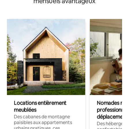
mensuels avantageux
Locations entièrement
Nomades num
meublées
professionnel
déplacement
Des cabanes de montagne
paisibles aux appartements
Des hébergem
urbains pratiques, ces