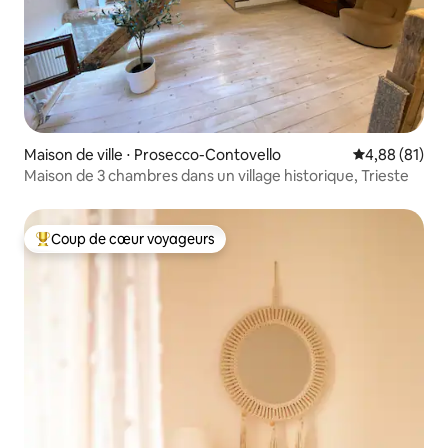
Maison de ville ⋅ Prosecco-Contovello
Évaluation mo
4,88 (81)
Maison de 3 chambres dans un village historique, Trieste
Coup de cœur voyageurs
Coups de cœur voyageurs les plus appréciés