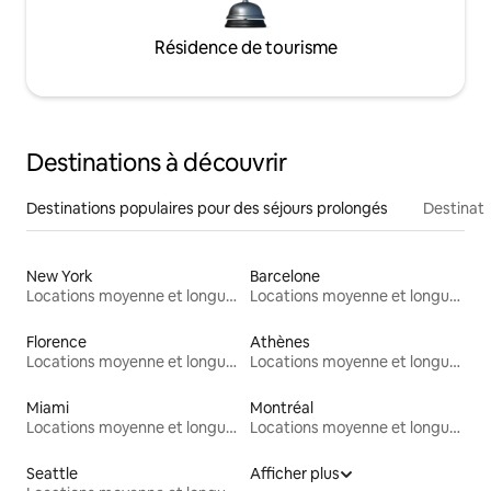
Résidence de tourisme
Destinations à découvrir
Destinations populaires pour des séjours prolongés
Destinati
New York
Barcelone
Locations moyenne et longue durée
Locations moyenne et longue durée
Florence
Athènes
Locations moyenne et longue durée
Locations moyenne et longue durée
Miami
Montréal
Locations moyenne et longue durée
Locations moyenne et longue durée
Seattle
Afficher plus