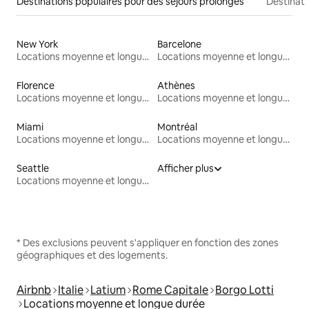
Destinations populaires pour des séjours prolongés
Destinati
New York
Barcelone
Locations moyenne et longue durée
Locations moyenne et longue durée
Florence
Athènes
Locations moyenne et longue durée
Locations moyenne et longue durée
Miami
Montréal
Locations moyenne et longue durée
Locations moyenne et longue durée
Seattle
Afficher plus
Locations moyenne et longue durée
* Des exclusions peuvent s'appliquer en fonction des zones
géographiques et des logements.
Airbnb
Italie
Latium
Rome Capitale
Borgo Lotti
Locations moyenne et longue durée