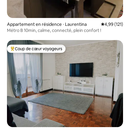
Appartement en résidence ⋅ Laurentina
Évaluation moy
4,99 (121)
Métro B 10min, calme, connecté, plein confort !
Coup de cœur voyageurs
Coups de cœur voyageurs les plus appréciés