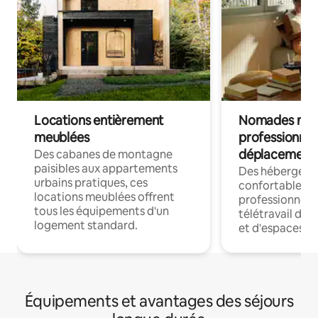
Locations entièrement
Nomades num
meublées
professionnel
déplacement
Des cabanes de montagne
paisibles aux appartements
Des hébergem
urbains pratiques, ces
confortables p
locations meublées offrent
professionnels
tous les équipements d'un
télétravail dis
logement standard.
et d'espaces de
Équipements et avantages des séjours