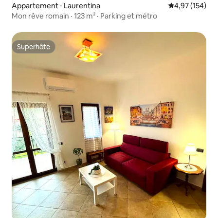
Appartement ⋅ Laurentina
Évaluation moy
4,97 (154)
Mon rêve romain · 123 m² · Parking et métro
Superhôte
Superhôte