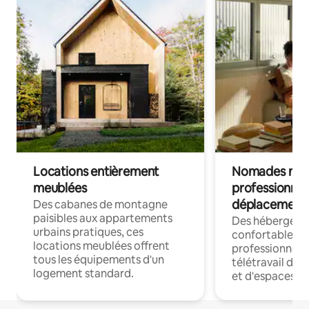
Locations entièrement
Nomades num
meublées
professionnel
déplacement
Des cabanes de montagne
paisibles aux appartements
Des hébergem
urbains pratiques, ces
confortables p
locations meublées offrent
professionnels
tous les équipements d'un
télétravail dis
logement standard.
et d'espaces de