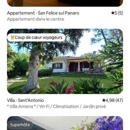
Appartement ⋅ San Felice sul Panaro
Évaluatio
5 (5)
Appartement dans le centre
Coup de cœur voyageurs
Coups de cœur voyageurs les plus appréciés
Villa ⋅ Sant'Antonio
Évaluation mo
4,98 (47)
* Villa Amena * / Wi-Fi / Climatisation / Jardin privé
Superhôte
Superhôte