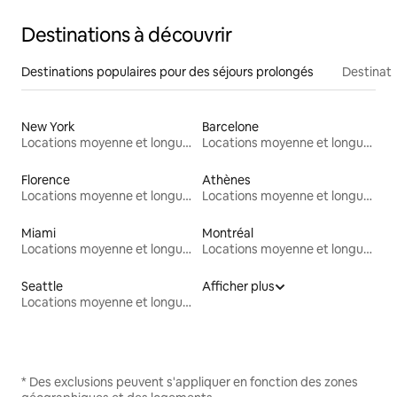
Destinations à découvrir
Destinations populaires pour des séjours prolongés
Destinati
New York
Barcelone
Locations moyenne et longue durée
Locations moyenne et longue durée
Florence
Athènes
Locations moyenne et longue durée
Locations moyenne et longue durée
Miami
Montréal
Locations moyenne et longue durée
Locations moyenne et longue durée
Seattle
Afficher plus
Locations moyenne et longue durée
* Des exclusions peuvent s'appliquer en fonction des zones