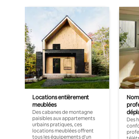
Locations entièrement
Noma
meublées
prof
dépl
Des cabanes de montagne
paisibles aux appartements
Des 
urbains pratiques, ces
confo
locations meublées offrent
profe
tous les équipements d'un
télét