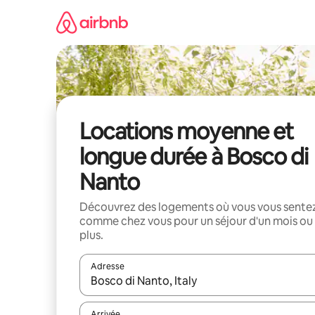
Aller
directement
au
contenu
Locations moyenne et
longue durée à Bosco di
Nanto
Découvrez des logements où vous vous sente
comme chez vous pour un séjour d'un mois ou
plus.
Adresse
Lorsque les résultats s'affichent, utilisez les flèc
Arrivée