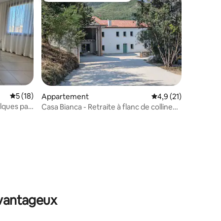
taires : 4,97 sur 5
Évaluation moyenne sur la base de 18 commentaires : 5 sur 5
5 (18)
Appartement
Évaluation moyenne s
4,9 (21)
lques pas
Casa Bianca - Retraite à flanc de colline
dans les collines de Berici
avantageux