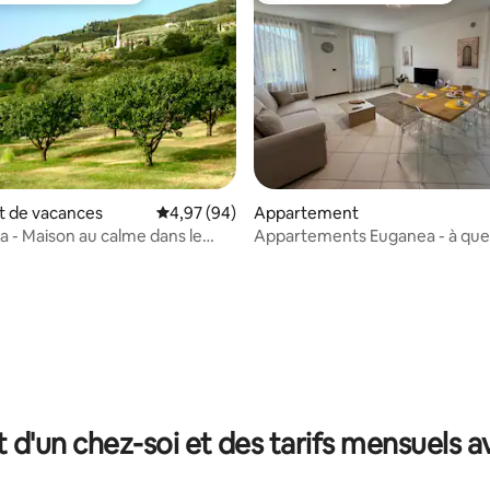
 de vacances
Évaluation moyenne sur la base de 94 commen
4,97 (94)
Appartement
ta - Maison au calme dans le
Appartements Euganea - à que
 la Vénétie
des Collines
 sur la base de 25 commentaires : 5 sur 5
t d'un chez-soi et des tarifs mensuels 