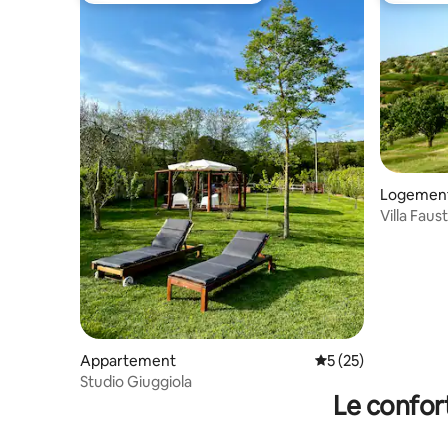
Logement
Villa Faus
centre de
Appartement
Évaluation moyenne
5 (25)
Studio Giuggiola
Le confor