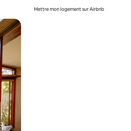
Mettre mon logement sur Airbnb
sant glisser.