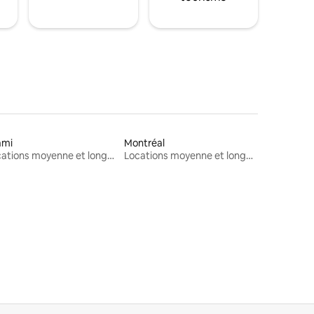
ami
Montréal
Locations moyenne et longue durée
Locations moyenne et longue durée