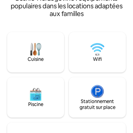
d'électricité, mais elle dispose d'un
compose de quatr
populaires dans les locations adaptées
éclairage, d'appareils électroménagers
arbres avec parkin
aux familles
et de tout ce dont vous avez besoin ;
votre confort, vo
vous pouvez recharger vos appareils
salle de bain et d'
dans notre restaurant. Il y a une source
compris une conne
de montagne à 40 mètres, avec de l'eau
puissante. Vous pouvez louer un kayak
potable de très bonne qualité et très
et pagayer jusqu'à 
saine. Les lits peuvent être joints afin
délicieux barbecue
que vous puissiez également disposer
peut être livré à 
d'un lit Queen Size. Les toilettes et la
arbres tous les ma
Cuisine
Wifi
douche sont situées à 35 mètres de la
une source magiq
cabane. Il s'agit d'un établissement
dans un hamac sur
unique doté de toilettes carrelées en
fin.
céramique. Il n'y a pas d'eau chaude
dans les toilettes.
Stationnement
Piscine
gratuit sur place