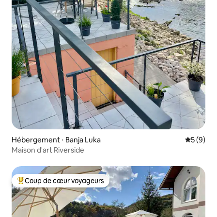
Hébergement ⋅ Banja Luka
Évaluatio
5 (9)
Maison d'art Riverside
Coup de cœur voyageurs
Coups de cœur voyageurs les plus appréciés