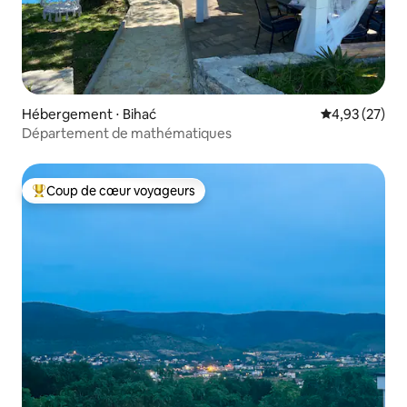
Hébergement ⋅ Bihać
Évaluation mo
4,93 (27)
Département de mathématiques
Coup de cœur voyageurs
Coups de cœur voyageurs les plus appréciés