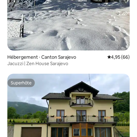
Hébergement ⋅ Canton Sarajevo
Évaluation mo
4,95 (66)
Jacuzzi | Zen House Sarajevo
Superhôte
Superhôte