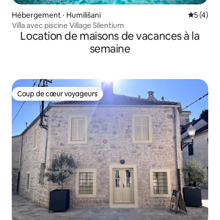
Hébergement ⋅ Humilišani
Évaluatio
5 (4)
Villa avec piscine Village Silentium
Location de maisons de vacances à la
semaine
Coup de cœur voyageurs
Coup de cœur voyageurs