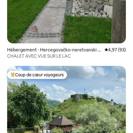
Hébergement ⋅ Hercegovačko-neretvanski ka
Évaluation mo
4,97 (93)
nton
CHALET AVEC VUE SUR LE LAC
Coup de cœur voyageurs
Coups de cœur voyageurs les plus appréciés