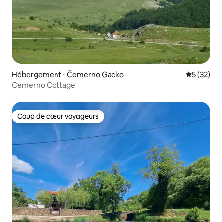
Hébergement ⋅ Čemerno Gacko
Évaluation
5 (32)
Cemerno Cottage
Coup de cœur voyageurs
Coup de cœur voyageurs