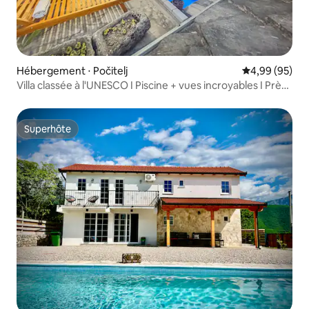
Hébergement ⋅ Počitelj
Évaluation mo
4,99 (95)
Villa classée à l'UNESCO I Piscine + vues incroyables I Près
de Mostar
Superhôte
Superhôte