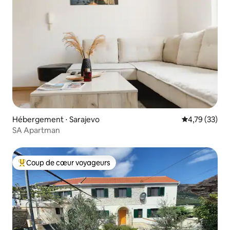
Hébergement ⋅ Sarajevo
Évaluation mo
4,79 (33)
SA Apartman
Coup de cœur voyageurs
Coups de cœur voyageurs les plus appréciés