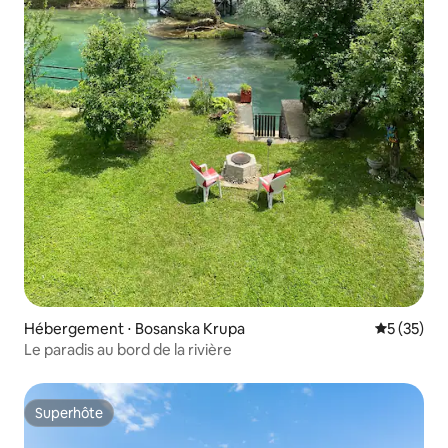
Hébergement ⋅ Bosanska Krupa
Évaluation
5 (35)
Le paradis au bord de la rivière
Superhôte
Superhôte