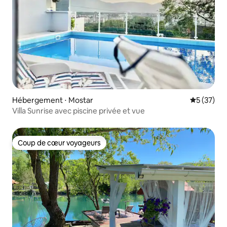
Hébergement ⋅ Mostar
Évaluation
5 (37)
Villa Sunrise avec piscine privée et vue
Coup de cœur voyageurs
Coup de cœur voyageurs