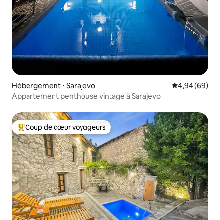
Hébergement ⋅ Sarajevo
Évaluation mo
4,94 (69)
Appartement penthouse vintage à Sarajevo
Coup de cœur voyageurs
Coups de cœur voyageurs les plus appréciés