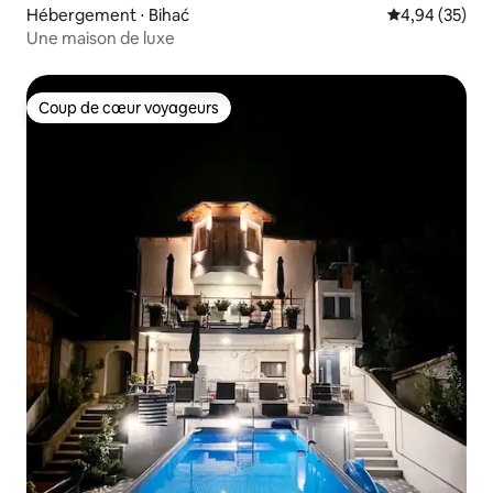
Hébergement ⋅ Bihać
Évaluation mo
4,94 (35)
Une maison de luxe
Coup de cœur voyageurs
Coup de cœur voyageurs