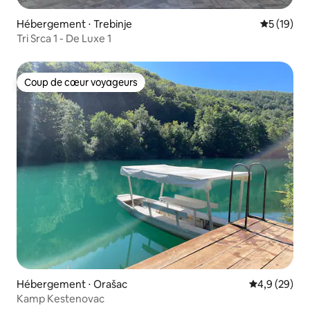
Hébergement ⋅ Trebinje
Évaluation
5 (19)
Tri Srca 1 - De Luxe 1
Coup de cœur voyageurs
Coup de cœur voyageurs
Hébergement ⋅ Orašac
Évaluation m
4,9 (29)
Kamp Kestenovac