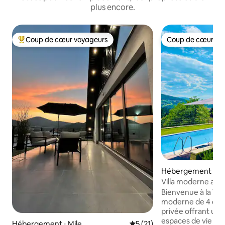
plus encore.
Coup de cœur voyageurs
Coup de cœur vo
Coups de cœur voyageurs les plus appréciés
Coup de cœur vo
Hébergement ⋅ V
Villa moderne avec
Intimité totale et j
Bienvenue à la Vill
moderne de 4 cha
privée offrant une 
espaces de vie spa
Hébergement ⋅ Mile
Évaluation moyenne sur la b
5 (21)