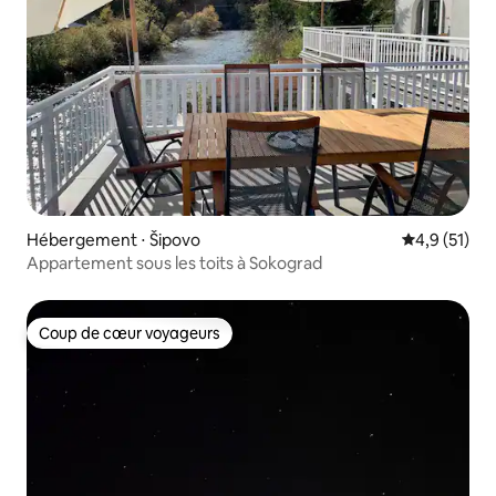
Hébergement ⋅ Šipovo
Évaluation m
4,9 (51)
Appartement sous les toits à Sokograd
Coup de cœur voyageurs
Coup de cœur voyageurs