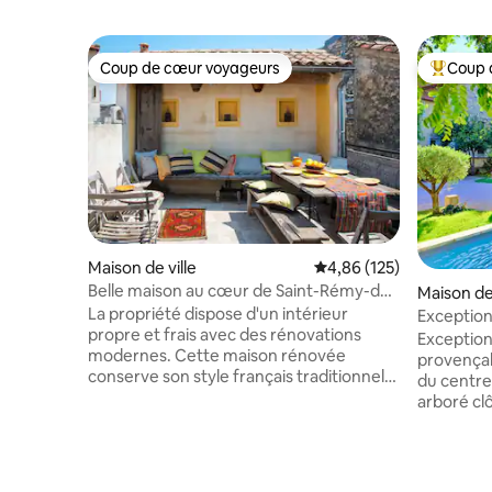
Coup de cœur voyageurs
Coup 
Coup de cœur voyageurs
Coups de
Maison de ville
Évaluation moyenne sur
4,86 (125)
Belle maison au cœur de Saint-Rémy-de-
Maison de 
Provence
La propriété dispose d'un intérieur
Exceptionn
propre et frais avec des rénovations
ville
Exception
modernes. Cette maison rénovée
provençal (1824) typique - 10 min à pi
conserve son style français traditionnel.
du centre histori
Elle a été méticuleusement conçue par
arboré clô
un architecte exceptionnel. L'espace
transats, barbecue
dispose également d'une terrasse privée
rénovés a
et ensoleillée sur le toit, parfaite pour des
Gratuits :
amis ou une famille. Agréable et
climatisat