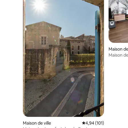
Maison de 
Maison de vi
centre vil
Maison de ville
Évaluation moyenne sur
4,94 (101)