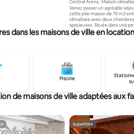
Central Arena : Maison climati
Lit 160 cm, lave-linge, sèche-
patio
Venez passer un agréable séjo
e-vaisselle, induction, hotte
cette jolie maison de 70 m2 en
, Nespresso, café américain,
climatisée avec deux chambre
rume, bouilloire, moustiquaires
spacieuses. Située dans une pet
 / bain + ménage final : 70 €
es dans les maisons de ville en locati
calme d'un des quartiers les plu
d'Arles au pied des Arènes, vou
conquis par son confort, ses
équipements et son patio pour
en extérieur. Restaurée avec goût par
ses propriétaires, son niveau
d'équipements (fours, lave-vais
lave-linge, frigidaire-congélate
Stationn
plat, wifi, ....) rendront votre sé
Piscine
su
inoubliable.
ion de maisons de ville adaptées aux fa
te
Superhôte
te
Superhôte