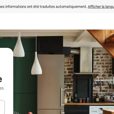
nes informations ont été traduites automatiquement. 
Afficher la lang
e
es
hes vers le haut et vers le bas pour les parcourir ou en appuyant et en fai