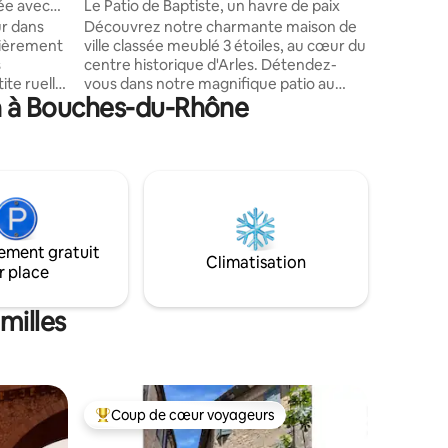
sée avec
Le Patio de Baptiste, un havre de paix
ur dans
Découvrez notre charmante maison de
tièrement
ville classée meublé 3 étoiles, au cœur du
s
centre historique d'Arles. Détendez-
ite ruelle
vous dans notre magnifique patio au
on à Bouches-du-Rhône
s prisé
style andalou, parfait pour savourer des
s serez
moments de tranquillité après une
journée d'exploration. Pensée pour votre
 vos repas
confort, notre maison allie authenticité,
calme et prestations de qualité, pour
faire de votre séjour un moment
selle,
inoubliable. Passionné d’histoire,
ur, écran
amateur de culture ou en quête de
ement gratuit
jour
repos, nous serons ravis de vous
Climatisation
r place
accueillir !
milles
Coup de cœur voyageurs
Coups de cœur voyageurs les plus appréciés