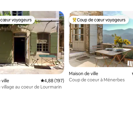
 cœur voyageurs
Coup de cœur voyageurs
 cœur voyageurs
Coups de cœur voyageurs les p
Maison de ville
Coup de coeur à Ménerbes
ville
Évaluation moyenne sur la base de 197 commen
4,88 (197)
 village au coeur de Lourmarin
la base de 184 commentaires : 4,93 sur 5