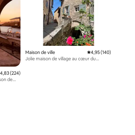
taires : 4,89 sur 5
Maison de ville
Évaluation moyenne sur
4,95 (140)
Jolie maison de village au cœur du
Luberon
valuation moyenne sur la base de 224 commentaires : 4,83 sur 5
4,83 (224)