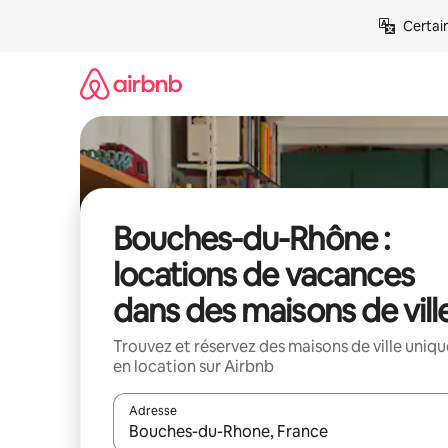
Aller
Certai
directement
au
contenu
Bouches-du-Rhône :
locations de vacances
dans des maisons de vill
Trouvez et réservez des maisons de ville uniqu
en location sur Airbnb
Adresse
Lorsque les résultats s'affichent, utilisez les flèc