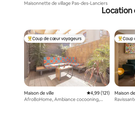
Maisonnette de village Pas-des-Lanciers
Location 
Coup de cœur voyageurs
Coup 
Coups de cœur voyageurs les plus appréciés
Coups de
Maison de ville
Évaluation moyenne sur
4,99 (121)
Maison de 
AfroBoHome, Ambiance cocooning,
Ravissant
clim, garage
avec bass