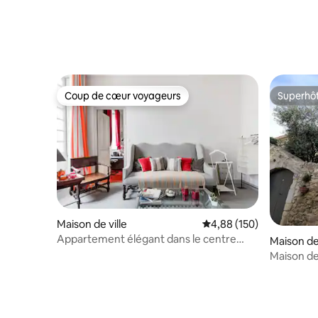
Coup de cœur voyageurs
Superhô
Coup de cœur voyageurs
Superhô
Maison de ville
Évaluation moyenne sur 
4,88 (150)
Appartement élégant dans le centre
Maison de 
historique
Maison de