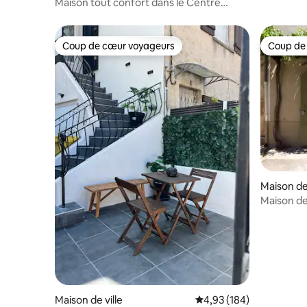
Maison tout confort dans le Centre
Historique.
Coup de cœur voyageurs
Coup de
Coup de cœur voyageurs
Coup de
Maison de 
Maison de
Maison de ville
Évaluation moyenne sur 
4,93 (184)