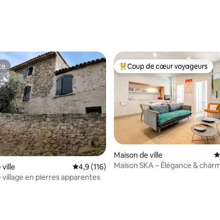
te
Coup de cœur voyageurs
te
Coups de cœur voyageurs les p
la base de 150 commentaires : 4,88 sur 5
Maison de ville
É
Maison SKA – Élégance & char
ville
Évaluation moyenne sur la base de 116 comm
4,9 (116)
cœur du village
 village en pierres apparentes