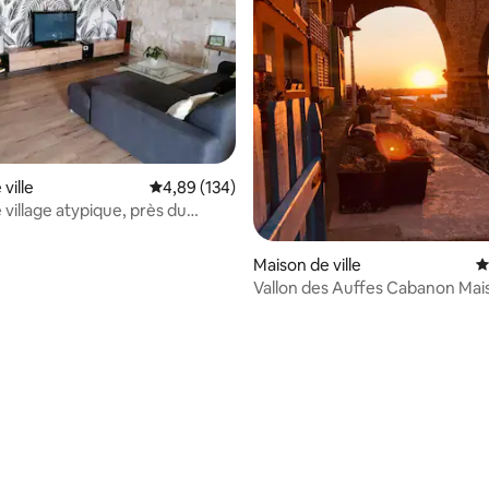
ville
Évaluation moyenne sur la base de 134 commen
4,89 (134)
llage atypique, près du
le
Maison de ville
É
Vallon des Auffes Cabanon Maison de
pêcheur
 la base de 101 commentaires : 4,94 sur 5