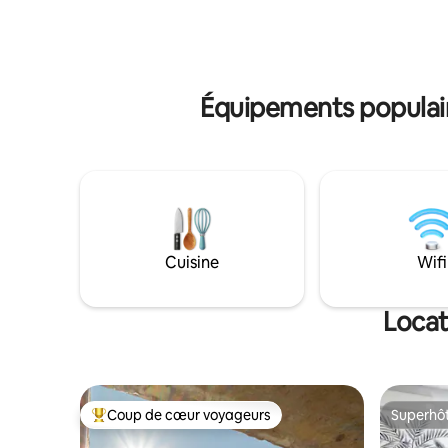
confortable pour une pause hivernale,
Confort : 
car il y a le chauffage central et une
linge, lav
cheminée. Veuillez noter qu'il y a
aspirante
beaucoup d'escaliers dans la maison, ce
presse-ag
qui ne convient pas aux personnes âgées
- Linge lit
Équipements populair
ou aux très jeunes enfants
Cuisine
Wifi
Locat
Coup de cœur voyageurs
Superhô
Coups de cœur voyageurs les plus appréciés
Superhô