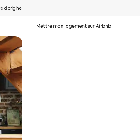
ue d'origine
Mettre mon logement sur Airbnb
sant glisser.