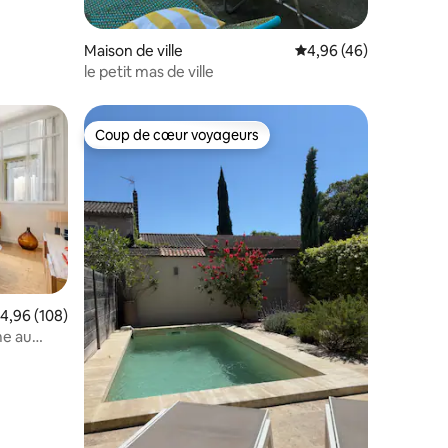
Maison de ville
Évaluation moyenne su
4,96 (46)
le petit mas de ville
Coup de cœur voyageurs
lus appréciés
Coup de cœur voyageurs
valuation moyenne sur la base de 108 commentaires : 4,96 sur 5
4,96 (108)
me au
entaires : 4,9 sur 5