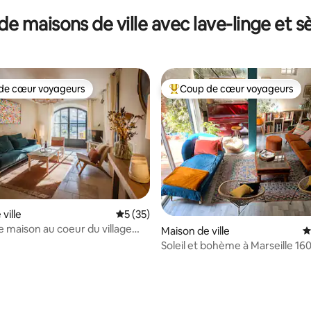
de maisons de ville avec lave-linge et s
de cœur voyageurs
Coup de cœur voyageurs
 cœur voyageurs les plus appréciés
Coups de cœur voyageurs les p
 la base de 121 commentaires : 4,99 sur 5
ville
Évaluation moyenne sur la base de 35 co
5 (35)
e maison au coeur du village
Maison de ville
É
in
Soleil et bohème à Marseille 1
9p/3terrasses