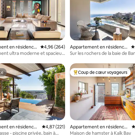
la base de 282 commentaires : 4,87 sur 5
ent en résidence
Évaluation moyenne sur la base de 264 commen
4,96 (264)
Appartement en résidence
É
⋅ Le Cap
ent ultra moderne et spacieux
Sur les rochers de la baie de Ba
s dans le centre-ville
te
Coup de cœur voyageurs
te
Coups de cœur voyageurs les p
 la base de 101 commentaires : 4,88 sur 5
ent en résidence ⋅
Évaluation moyenne sur la base de 221 comme
4,87 (221)
Appartement en résidence ⋅
É
Le Cap
asse - piscine privée, bain à
Maison de hamster à Kalk Bay