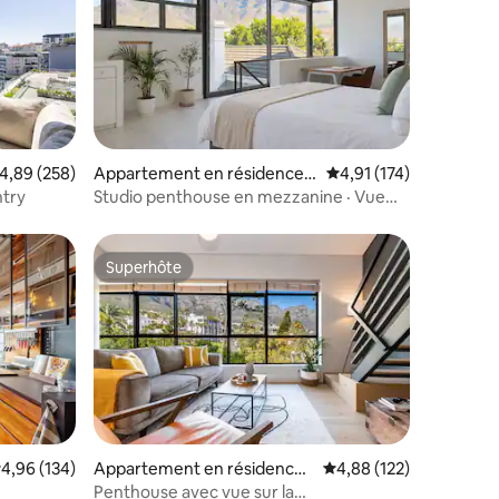
taires : 4,96 sur 5
valuation moyenne sur la base de 258 commentaires : 4,89 sur 5
4,89 (258)
Appartement en résidence ⋅
Évaluation moyenne sur
4,91 (174)
Le Cap
ntry
Studio penthouse en mezzanine · Vue
sur la montagne de la Table
Superhôte
lus appréciés
Superhôte
ntaires : 4,87 sur 5
valuation moyenne sur la base de 134 commentaires : 4,96 sur 5
4,96 (134)
Appartement en résidence ⋅
Évaluation moyenne sur
4,88 (122)
Le Cap
Penthouse avec vue sur la