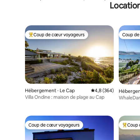
Location
la nature
remous, 
Coup de cœur voyageurs
Coup de
Coups de cœur voyageurs les plus appréciés
Coup de
Hébergement ⋅ Le Cap
Évaluation moyenne sur
4,8 (364)
Hébergem
Villa Ondine : maison de plage au Cap
WhaleDa
Coup de cœur voyageurs
Coup 
Coup de cœur voyageurs
Coups de