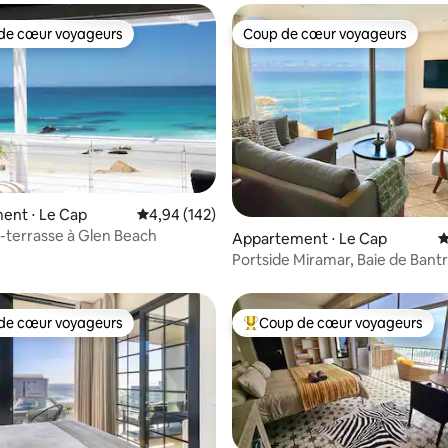
de cœur voyageurs
Coup de cœur voyageurs
 cœur voyageurs les plus appréciés
Coup de cœur voyageurs
ent ⋅ Le Cap
Évaluation moyenne sur la base de 142 commen
4,94 (142)
terrasse à Glen Beach
 la base de 132 commentaires : 4,94 sur 5
Appartement ⋅ Le Cap
É
Portside Miramar, Baie de Bant
de cœur voyageurs
Coup de cœur voyageurs
 cœur voyageurs les plus appréciés
Coups de cœur voyageurs les p
la base de 128 commentaires : 4,94 sur 5