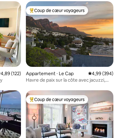
Coup de cœur voyageurs
Coups de cœur voyageurs les plus appréciés
taires : 4,94 sur 5
valuation moyenne sur la base de 122 commentaires : 4,89 sur 5
4,89 (122)
Appartement ⋅ Le Cap
Évaluation moyenne sur
4,99 (394)
ry
Havre de paix sur la côte avec jacuzzi,
terrasse et vue
Coup de cœur voyageurs
lus appréciés
Coups de cœur voyageurs les plus appréciés