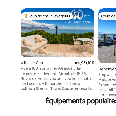
Coup de cœur voyageurs
Coup de
Coups de cœur voyageurs les plus appréciés
Coup de
Villa ⋅ Le Cap
Évaluation moyenne sur
4,95 (101)
Vue à 180° sur la mer•Grande villa•
Hébergem
Plages• Pingouins
Le prix inclut les frais Airbnb de 15,5 %.
Emplaceme
Réveillez-vous avec une vue imprenable
une vue i
Maison de
sur l'océan. Villa perchée à flanc de
Simonstow
colline à Simon's Town. Des promenades
proximité 
faciles et bien balisées vers de
Peut accu
nombreuses colonies de pingouins et
Équipements populaires
deux cham
des plages secrètes sans vent. Cuisine
cuisine/s
du chef entièrement équipée. Un grand
terrasse 
balcon avec un grand barbecue. Foyer
mer. Deux