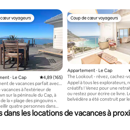
 cœur voyageurs
Coup de cœur voyageurs
 cœur voyageurs
Coup de cœur voyageurs
 la base de 101 commentaires : 4,95 sur 5
Appartement ⋅ Le Cap
The Lookout - rêvez, cachez-v
ent ⋅ Le Cap
Évaluation moyenne sur la base de 165 commen
4,89 (165)
explorez !
Appel à tous les explorateurs, 
nt de vacances parfait avec
créatifs ! Venez pour une retrai
mprenable sur la mer
 vacances à l'extérieur de
ou restez pour écrire ce livre. L
n sur la péninsule du Cap, à
belvédère a été construit par le
de la « plage des pingouins ».
propriétaire Rob lui-même sur
eillir quatre personnes dans
période de dix ans. Il y a de la r
 dans les locations de vacances à prox
bres. Plan ouvert
de l'amour derrière chaque petit
alon se jette sur une grande
La maison n'est pas parfaite, il y
avec une vue imprenable sur la
brut, certaines choses ne sont p
 salles de bains complètes