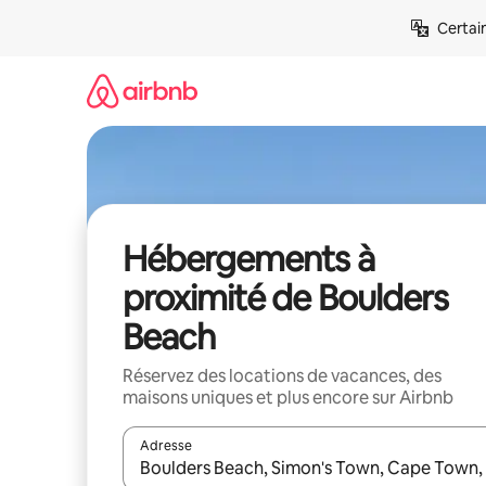
Aller
Certai
directement
au
contenu
Hébergements à
proximité de Boulders
Beach
Réservez des locations de vacances, des
maisons uniques et plus encore sur Airbnb
Adresse
Lorsque les résultats s'affichent, utilisez les flèc