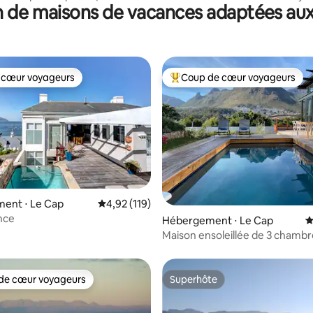
 de maisons de vacances adaptées aux
cheminée
 cœur voyageurs
Coup de cœur voyageurs
 cœur voyageurs
Coups de cœur voyageurs les p
 la base de 364 commentaires : 4,8 sur 5
ent ⋅ Le Cap
Évaluation moyenne sur la base de 119 comme
4,92 (119)
nce
Hébergement ⋅ Le Cap
É
Maison ensoleillée de 3 chambr
vue sur la montagne
de cœur voyageurs
Superhôte
 cœur voyageurs les plus appréciés
Superhôte