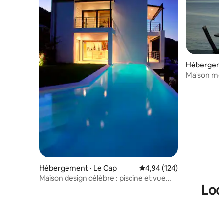
Hébergem
Maison m
époustouf
Hébergement ⋅ Le Cap
Évaluation moyenne sur 
4,94 (124)
Maison design célèbre : piscine et vue
Lo
incroyable