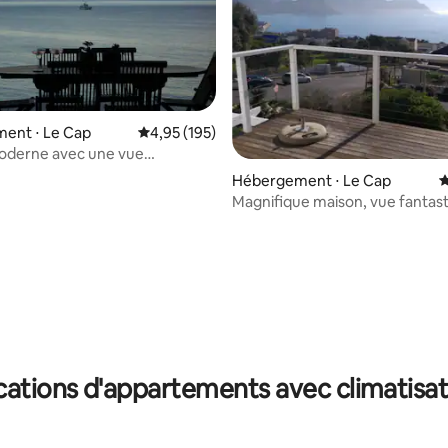
ent ⋅ Le Cap
Évaluation moyenne sur la base de 195 comme
4,95 (195)
oderne avec une vue
lante sur l'océan
Hébergement ⋅ Le Cap
É
Magnifique maison, vue fantast
la mer à Simonstown
la base de 124 commentaires : 4,94 sur 5
cations d'appartements avec climatisat