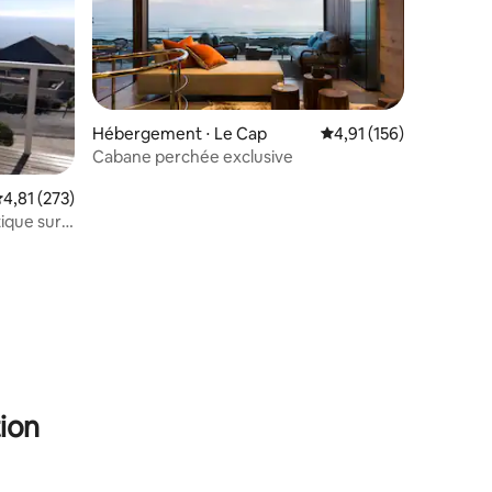
Hébergement ⋅ Le Cap
Évaluation moyenne sur
4,91 (156)
ntaires : 4,95 sur 5
Cabane perchée exclusive
valuation moyenne sur la base de 273 commentaires : 4,81 sur 5
4,81 (273)
ique sur
ion