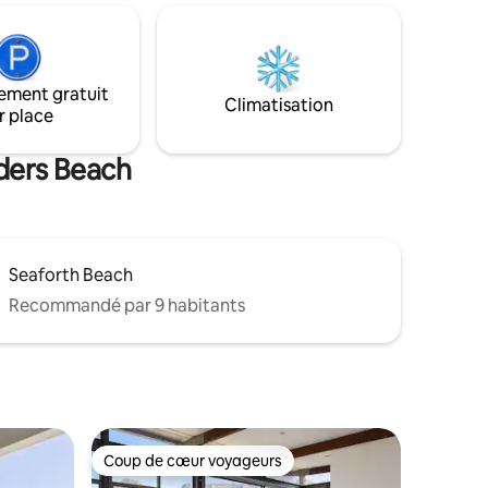
uvent
respectueux de l'environnement juste à
ardez au-
la périphérie urbaine - à 8 km de
que tout a
Simonstown. Cuisine américaine
 maison
entièrement équipée, chambres
s : levers
ement gratuit
exquises et terrasses impressionnantes.
Climatisation
leines
r place
lders Beach
Seaforth Beach
Recommandé par 9 habitants
Coup de cœur voyageurs
Coup de cœur voyageurs