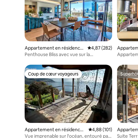
Appartement en résidence
Évaluation moyenne sur 
4,87 (282)
Appartem
⋅ Le Cap
⋅ Le Cap
Penthouse Bliss avec vue sur la
Appartem
montagne@ The Docklands
de 2 étage
Coup de cœur voyageurs
Superhô
Coup de cœur voyageurs
Superhô
Appartement en résidence ⋅
Évaluation moyenne sur
4,88 (101)
Appartem
Le Cap
Le Cap
Vue imprenable sur l'océan, entouré par
Suite Terr