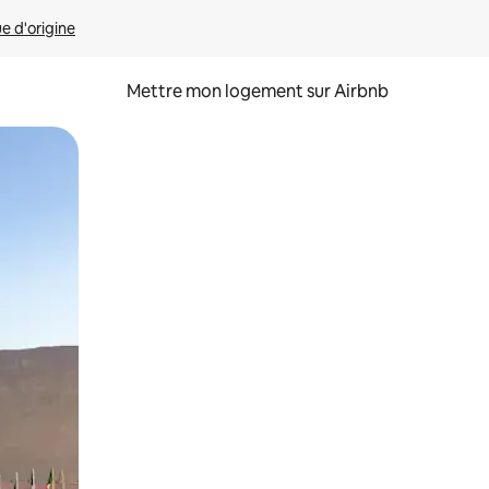
ue d'origine
Mettre mon logement sur Airbnb
sant glisser.