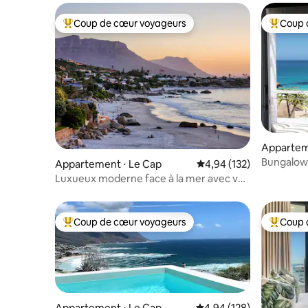
Coup de cœur voyageurs
Coup 
Coups de cœur voyageurs les plus appréciés
Coups de
Appartem
Bungalow-
Appartement ⋅ Le Cap
Évaluation moyenne sur
4,94 (132)
Luxueux moderne face à la mer avec vue
à couper le souffle
Coup de cœur voyageurs
Coup 
Coups de cœur voyageurs les plus appréciés
Coups de
Appartement ⋅ Le Cap
Évaluation moyenne sur 
4,94 (128)