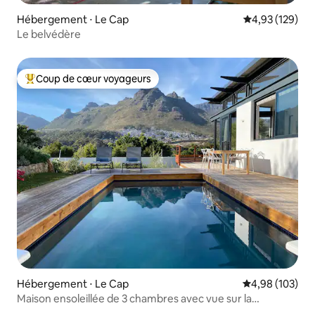
Hébergement ⋅ Le Cap
Évaluation moy
4,93 (129)
Le belvédère
Coup de cœur voyageurs
Coups de cœur voyageurs les plus appréciés
Hébergement ⋅ Le Cap
Évaluation moy
4,98 (103)
Maison ensoleillée de 3 chambres avec vue sur la
montagne