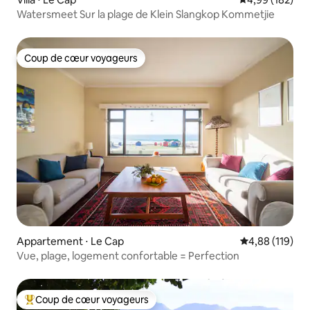
Watersmeet Sur la plage de Klein Slangkop Kommetjie
Coup de cœur voyageurs
Coup de cœur voyageurs
Appartement ⋅ Le Cap
Évaluation moy
4,88 (119)
Vue, plage, logement confortable = Perfection
Coup de cœur voyageurs
Coups de cœur voyageurs les plus appréciés