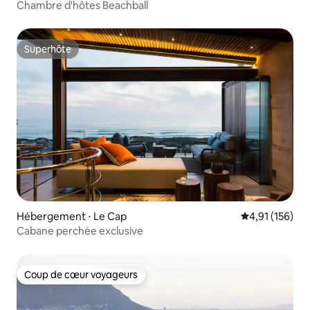
Chambre d'hôtes Beachball
Superhôte
Superhôte
Hébergement ⋅ Le Cap
Évaluation moy
4,91 (156)
Cabane perchée exclusive
Coup de cœur voyageurs
Coup de cœur voyageurs