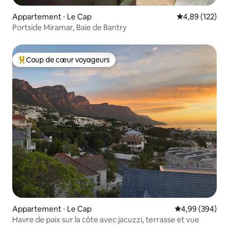
Appartement ⋅ Le Cap
Évaluation moy
4,89 (122)
Portside Miramar, Baie de Bantry
Coup de cœur voyageurs
Coups de cœur voyageurs les plus appréciés
Appartement ⋅ Le Cap
Évaluation moy
4,99 (394)
Havre de paix sur la côte avec jacuzzi, terrasse et vue