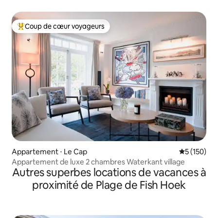
Coup de cœur voyageurs
Coups de cœur voyageurs les plus appréciés
Appartement ⋅ Le Cap
Évaluation 
5 (150)
Appartement de luxe 2 chambres Waterkant village
Autres superbes locations de vacances à
proximité de Plage de Fish Hoek