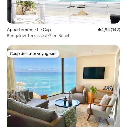
Appartement ⋅ Le Cap
Évaluation moy
4,94 (142)
Bungalow-terrasse à Glen Beach
Coup de cœur voyageurs
Coup de cœur voyageurs