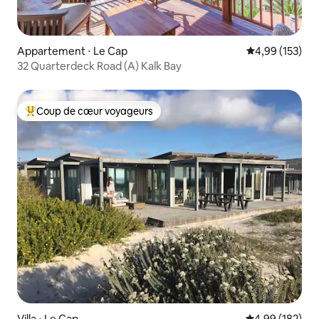
Appartement ⋅ Le Cap
Évaluation moy
4,99 (153)
32 Quarterdeck Road (A) Kalk Bay
Coup de cœur voyageurs
Coups de cœur voyageurs les plus appréciés
Villa ⋅ Le Cap
Évaluation moy
4,99 (182)