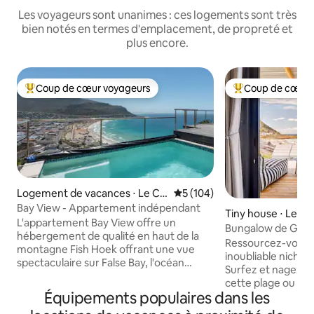
Les voyageurs sont unanimes : ces logements sont très
bien notés en termes d'emplacement, de propreté et
plus encore.
Coup de cœur voyageurs
Coup de cœur 
Coups de cœur voyageurs les plus appréciés
Coups de cœur vo
Logement de vacances ⋅ Le Ca
Évaluation moyenne sur la ba
5 (104)
p
Bay View - Appartement indépendant
Tiny house ⋅ Le C
L'appartement Bay View offre un
Bungalow de Glen
hébergement de qualité en haut de la
Ressourcez-vous 
montagne Fish Hoek offrant une vue
inoubliable niché 
spectaculaire sur False Bay, l'océan
Surfez et nagez en
Atlantique à l'ouest et les montagnes
cette plage ou fai
environnantes. Les voyageurs
Équipements populaires dans les
la forêt de varech 
bénéficient de deux chambres
randonnée sur l'e