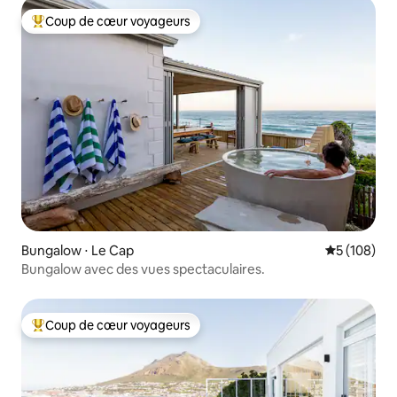
Coup de cœur voyageurs
Coups de cœur voyageurs les plus appréciés
Bungalow ⋅ Le Cap
Évaluation 
5 (108)
Bungalow avec des vues spectaculaires.
Coup de cœur voyageurs
Coups de cœur voyageurs les plus appréciés