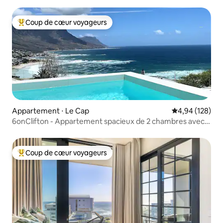
Coup de cœur voyageurs
Coups de cœur voyageurs les plus appréciés
Appartement ⋅ Le Cap
Évaluation moy
4,94 (128)
6onClifton - Appartement spacieux de 2 chambres avec
piscine privée
Coup de cœur voyageurs
Coups de cœur voyageurs les plus appréciés