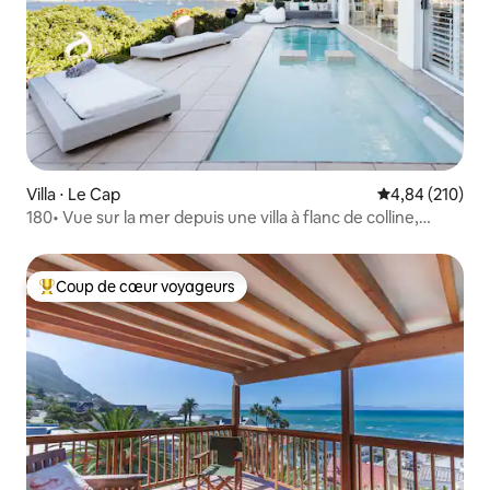
Villa ⋅ Le Cap
Évaluation moy
4,84 (210)
180• Vue sur la mer depuis une villa à flanc de colline,
énergie solaire
Coup de cœur voyageurs
Coups de cœur voyageurs les plus appréciés