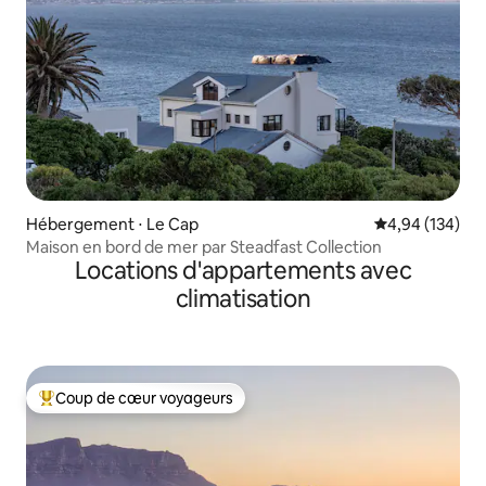
Hébergement ⋅ Le Cap
Évaluation moy
4,94 (134)
Maison en bord de mer par Steadfast Collection
Locations d'appartements avec
climatisation
Coup de cœur voyageurs
Coups de cœur voyageurs les plus appréciés