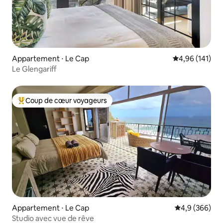
Appartement ⋅ Le Cap
Évaluation moy
4,96 (141)
Le Glengariff
Coup de cœur voyageurs
Coups de cœur voyageurs les plus appréciés
Appartement ⋅ Le Cap
Évaluation mo
4,9 (366)
Studio avec vue de rêve