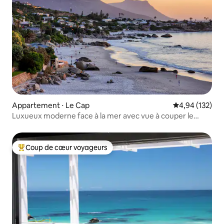
Appartement ⋅ Le Cap
Évaluation moy
4,94 (132)
Luxueux moderne face à la mer avec vue à couper le
souffle
Coup de cœur voyageurs
Coups de cœur voyageurs les plus appréciés