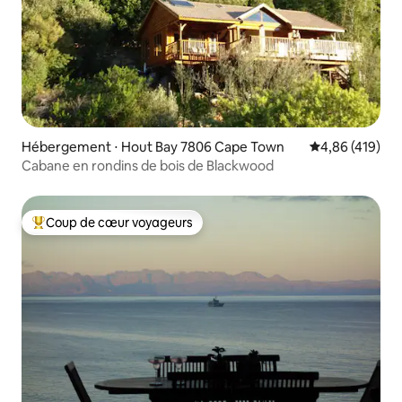
Hébergement ⋅ Hout Bay 7806 Cape Town
Évaluation moy
4,86 (419)
Cabane en rondins de bois de Blackwood
Coup de cœur voyageurs
Coups de cœur voyageurs les plus appréciés