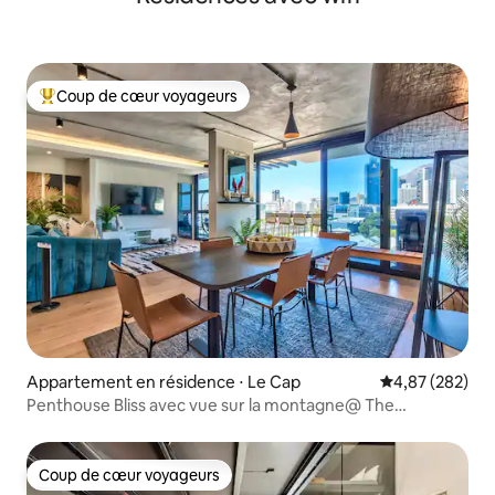
Coup de cœur voyageurs
Coups de cœur voyageurs les plus appréciés
Appartement en résidence ⋅ Le Cap
Évaluation moy
4,87 (282)
Penthouse Bliss avec vue sur la montagne@ The
Docklands
Coup de cœur voyageurs
Coup de cœur voyageurs