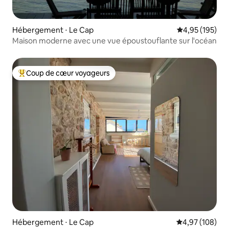
Hébergement ⋅ Le Cap
Évaluation moy
4,95 (195)
Maison moderne avec une vue époustouflante sur l'océan
Coup de cœur voyageurs
Coups de cœur voyageurs les plus appréciés
Hébergement ⋅ Le Cap
Évaluation moy
4,97 (108)