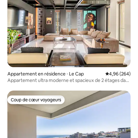
Appartement en résidence ⋅ Le Cap
Évaluation moy
4,96 (264)
Appartement ultra moderne et spacieux de 2 étages dans
le centre-ville
Coup de cœur voyageurs
Coup de cœur voyageurs