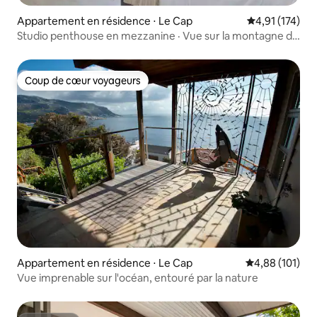
Appartement en résidence ⋅ Le Cap
Évaluation moy
4,91 (174)
Studio penthouse en mezzanine · Vue sur la montagne de
la Table
Coup de cœur voyageurs
Coup de cœur voyageurs
Appartement en résidence ⋅ Le Cap
Évaluation moy
4,88 (101)
Vue imprenable sur l'océan, entouré par la nature