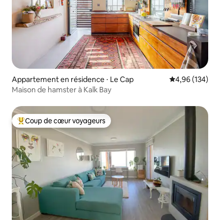
Appartement en résidence ⋅ Le Cap
Évaluation moy
4,96 (134)
Maison de hamster à Kalk Bay
Coup de cœur voyageurs
Coups de cœur voyageurs les plus appréciés