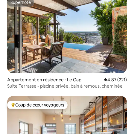
Superhôte
Superhôte
Appartement en résidence ⋅ Le Cap
Évaluation moy
4,87 (221)
Suite Terrasse - piscine privée, bain à remous, cheminée
Coup de cœur voyageurs
Coups de cœur voyageurs les plus appréciés