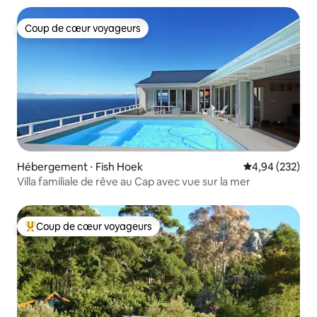
Coup de cœur voyageurs
Coup de cœur voyageurs
Hébergement ⋅ Fish Hoek
Évaluation moy
4,94 (232)
Villa familiale de rêve au Cap avec vue sur la mer
Coup de cœur voyageurs
Coups de cœur voyageurs les plus appréciés