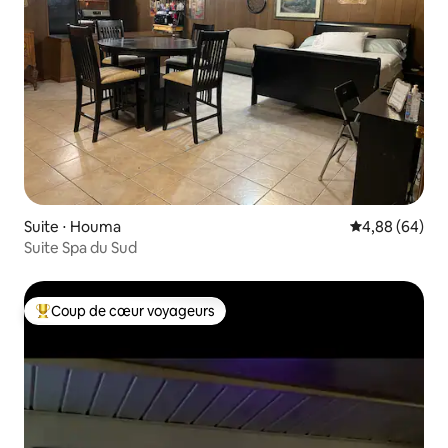
Suite ⋅ Houma
Évaluation mo
4,88 (64)
Suite Spa du Sud
Coup de cœur voyageurs
Coups de cœur voyageurs les plus appréciés