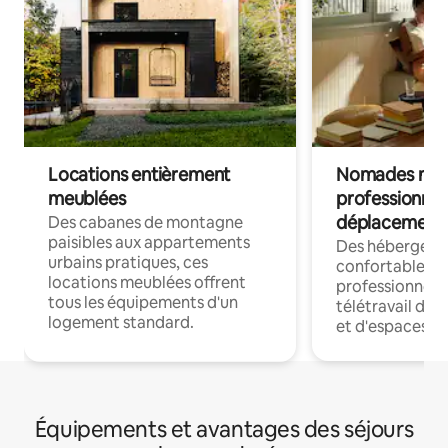
Locations entièrement
Nomades num
meublées
professionnel
déplacement
Des cabanes de montagne
paisibles aux appartements
Des hébergem
urbains pratiques, ces
confortables p
locations meublées offrent
professionnels
tous les équipements d'un
télétravail dis
logement standard.
et d'espaces de
Équipements et avantages des séjours