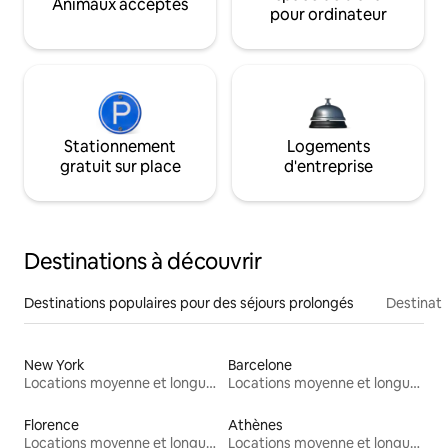
Animaux acceptés
pour ordinateur
Stationnement
Logements
gratuit sur place
d'entreprise
Destinations à découvrir
Destinations populaires pour des séjours prolongés
Destinati
New York
Barcelone
Locations moyenne et longue durée
Locations moyenne et longue durée
Florence
Athènes
Locations moyenne et longue durée
Locations moyenne et longue durée