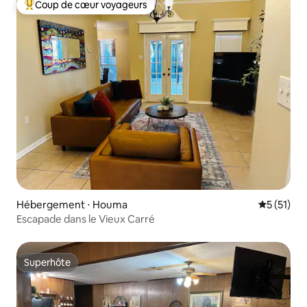
Coup de cœur voyageurs
Coups de cœur voyageurs les plus appréciés
Hébergement ⋅ Houma
Évaluation
5 (51)
Escapade dans le Vieux Carré
Superhôte
Superhôte