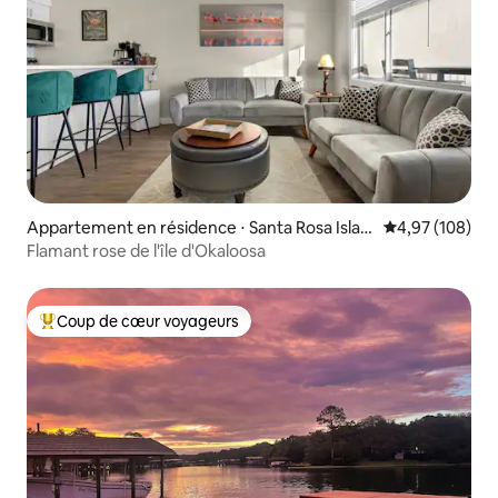
Appartement en résidence ⋅ Santa Rosa Islan
Évaluation moy
4,97 (108)
d
Flamant rose de l'île d'Okaloosa
Coup de cœur voyageurs
Coups de cœur voyageurs les plus appréciés