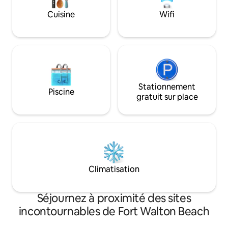
✯ pour caravanes ✯ Quai sur
vous détendre ave
deux niveaux Adapté aux✔ chiens ✔
Cuisine
Wifi
vous avez besoin e
Cuisine complète ✔ 2 téléviseurs
Réservez dès mai
connectés
escapade inoubliabl
Stationnement
Piscine
gratuit sur place
Climatisation
Séjournez à proximité des sites
incontournables de Fort Walton Beach