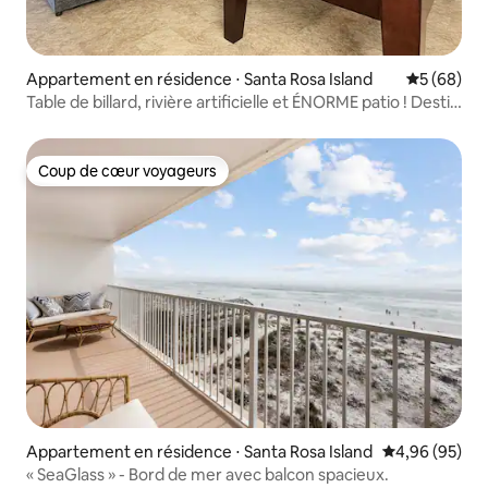
Appartement en résidence ⋅ Santa Rosa Island
Évaluation
5 (68)
Table de billard, rivière artificielle et ÉNORME patio ! Destin
West !
Coup de cœur voyageurs
Coup de cœur voyageurs
Appartement en résidence ⋅ Santa Rosa Island
Évaluation mo
4,96 (95)
« SeaGlass » - Bord de mer avec balcon spacieux.