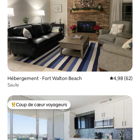
Hébergement ⋅ Fort Walton Beach
Évaluation mo
4,98 (62)
Saule
Coup de cœur voyageurs
Coups de cœur voyageurs les plus appréciés