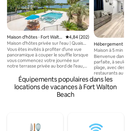
Maison d'hôtes ⋅ Fort Walto
Évaluation moyenne sur la base 
4,84 (202)
n Beach
Maison d'hôtes privée sur l'eau | Quais
Hébergement ⋅ Fo
pour bateaux !
Vous êtes invités à profiter d’une vue
Beach
Maison à 5 min de l
panoramique à couper le souffle lorsque
terrasse, picklebal
Bienvenue dans v
vous commencez votre journée sur
parfaite, à seulem
notre terrasse privée au bord de l’eau,
plage, avec des 
au deuxième étage. Cette charmante
restaurants au bor
maison de plage propose 1 lit Queen Size
Équipements populaires dans les
porte. Détendez-
dans la chambre, un lit superposé avec
charmante location
locations de vacances à Fort Walton
un lit simple et un lit double, et le canapé
est parfaite pour 
Beach
du séjour est un canapé-lit convertible
terrasse extérieu
en lit Queen Size. Cuisine et coin repas
barbecue, d'une té
complets. Amarrez votre bateau dans
Explorez la scèn
un poste d'amarrage privé moyennant
de Fort Walton Be
un petit supplément journalier. ✔ Vues
saveurs locales da
Wowg ✯ Bord de mer ✯ Plage privée ✯
proximité, profite
Le logement entier ✯ Boat Slips Parking
après la tombée de