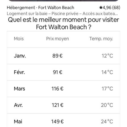
Hébergement ⋅ Fort Walton Beach
Évaluation mo
4,96 (68)
Logement sur la baie – Piscine privée – Accès aux bateaux
Quel est le meilleur moment pour visiter
– Kayaks – Pêche !
Fort Walton Beach ?
Mois
Prix moyen
Temp. moy.
Janv.
89 €
12 °C
Févr.
91 €
14 °C
Mars
116 €
17 °C
Avr.
121 €
20 °C
Mai
149 €
24 °C