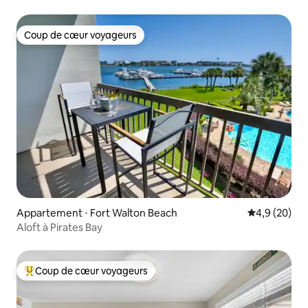
Coup de cœur voyageurs
Coup de cœur voyageurs
Appartement ⋅ Fort Walton Beach
Évaluation m
4,9 (20)
Aloft à Pirates Bay
Coup de cœur voyageurs
Coups de cœur voyageurs les plus appréciés