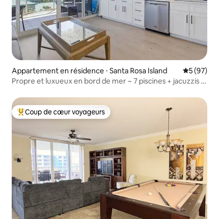
Appartement en résidence ⋅ Santa Rosa Island
Évaluation
5 (97)
Propre et luxueux en bord de mer ~ 7 piscines + jacuzzis +
salle de sport
Coup de cœur voyageurs
Coups de cœur voyageurs les plus appréciés