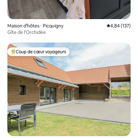
Maison d'hôtes ⋅ Picquigny
Évaluation moy
4,84 (137)
Gîte de l'Orchidée
Coup de cœur voyageurs
Coups de cœur voyageurs les plus appréciés