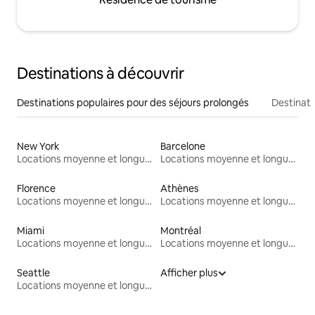
Destinations à découvrir
Destinations populaires pour des séjours prolongés
Destinati
New York
Barcelone
Locations moyenne et longue durée
Locations moyenne et longue durée
Florence
Athènes
Locations moyenne et longue durée
Locations moyenne et longue durée
Miami
Montréal
Locations moyenne et longue durée
Locations moyenne et longue durée
Seattle
Afficher plus
Locations moyenne et longue durée