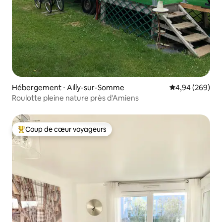
Hébergement ⋅ Ailly-sur-Somme
Évaluation moy
4,94 (269)
Roulotte pleine nature près d'Amiens
Coup de cœur voyageurs
Coups de cœur voyageurs les plus appréciés