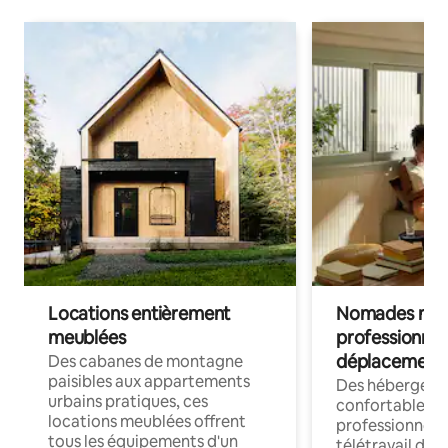
Locations entièrement
Nomades num
meublées
professionnel
déplacement
Des cabanes de montagne
paisibles aux appartements
Des hébergem
urbains pratiques, ces
confortables p
locations meublées offrent
professionnels
tous les équipements d'un
télétravail dis