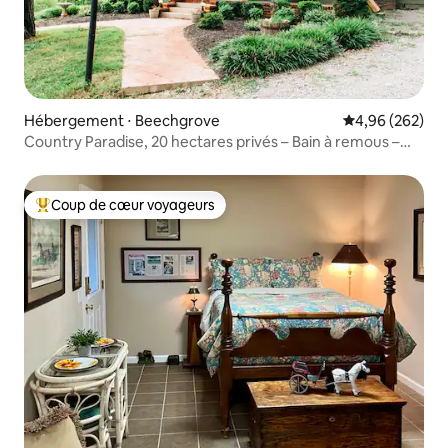
Hébergement ⋅ Beechgrove
Évaluation moy
4,96 (262)
Country Paradise, 20 hectares privés – Bain à remous –
Foyer extérieur
Coup de cœur voyageurs
Coups de cœur voyageurs les plus appréciés