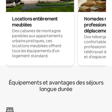
Locations entièrement
Nomades num
meublées
professionnel
déplacement
Des cabanes de montagne
paisibles aux appartements
Des hébergem
urbains pratiques, ces
confortables p
locations meublées offrent
professionnels
tous les équipements d'un
télétravail dis
logement standard.
et d'espaces de
Équipements et avantages des séjours
longue durée