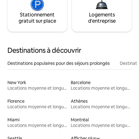
Stationnement
Logements
gratuit sur place
d'entreprise
Destinations à découvrir
Destinations populaires pour des séjours prolongés
Destinati
New York
Barcelone
Locations moyenne et longue durée
Locations moyenne et longue durée
Florence
Athènes
Locations moyenne et longue durée
Locations moyenne et longue durée
Miami
Montréal
Locations moyenne et longue durée
Locations moyenne et longue durée
Seattle
Afficher plus