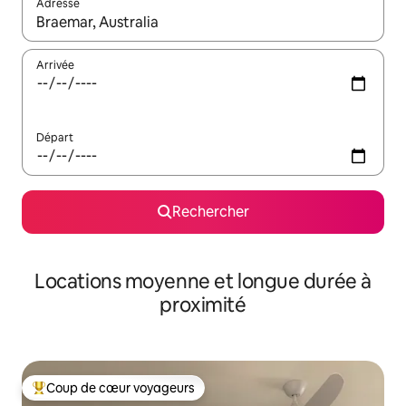
Adresse
Lorsque les résultats s'affichent, utilisez les flèches vers le hau
Arrivée
Départ
Rechercher
Locations moyenne et longue durée à
proximité
Coup de cœur voyageurs
Coups de cœur voyageurs les plus appréciés