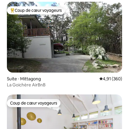
Coup de cœur voyageurs
Coups de cœur voyageurs les plus appréciés
Suite ⋅ Mittagong
Évaluation moy
4,91 (360)
La Goichère AirBnB
Coup de cœur voyageurs
Coup de cœur voyageurs