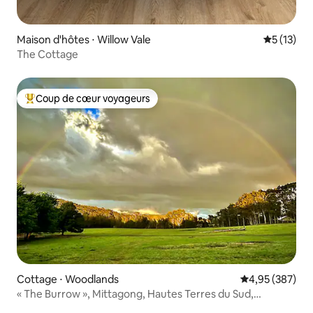
Maison d'hôtes ⋅ Willow Vale
Évaluation
5 (13)
The Cottage
Coup de cœur voyageurs
Coups de cœur voyageurs les plus appréciés
Cottage ⋅ Woodlands
Évaluation moy
4,95 (387)
« The Burrow », Mittagong, Hautes Terres du Sud,
Nouvelle-Galles du Sud