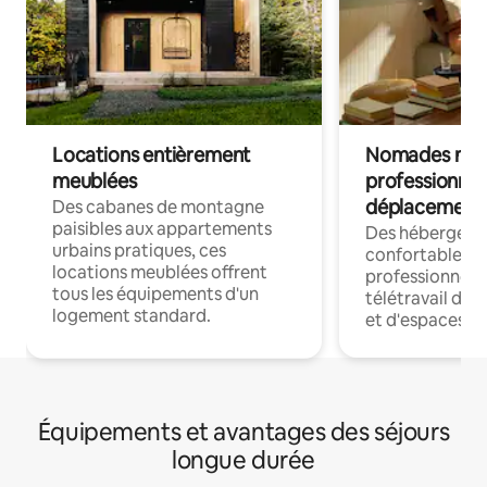
Locations entièrement
Nomades num
meublées
professionnel
déplacement
Des cabanes de montagne
paisibles aux appartements
Des hébergem
urbains pratiques, ces
confortables p
locations meublées offrent
professionnels
tous les équipements d'un
télétravail dis
logement standard.
et d'espaces de
Équipements et avantages des séjours
longue durée