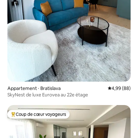
Appartement ⋅ Bratislava
Évaluation mo
4,99 (88)
SkyNest de luxe Eurovea au 22e étage
Coup de cœur voyageurs
Coups de cœur voyageurs les plus appréciés