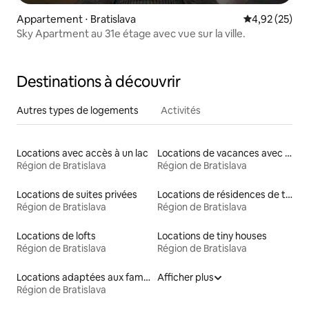
Appartement ⋅ Bratislava
Évaluation mo
4,92 (25)
Sky Apartment au 31e étage avec vue sur la ville.
Destinations à découvrir
Autres types de logements
Activités
Locations avec accès à un lac
Locations de vacances avec piscine
Région de Bratislava
Région de Bratislava
Locations de suites privées
Locations de résidences de tourisme
Région de Bratislava
Région de Bratislava
Locations de lofts
Locations de tiny houses
Région de Bratislava
Région de Bratislava
Locations adaptées aux familles
Afficher plus
Région de Bratislava