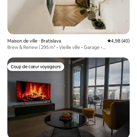
Maison de ville ⋅ Bratislava
Évaluation mo
4,98 (40)
Brew & Renew | 295 m² • Vieille ville • Garage •
Climatisation
Coup de cœur voyageurs
Coup de cœur voyageurs