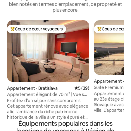
bien notés en termes d'emplacement, de propreté et
plus encore.
Coup de cœur voyageurs
Coup de cœur 
Coups de cœur voyageurs les plus appréciés
Coups de cœur vo
Appartement ⋅ Bra
Suite Premium※Vue 
Appartement ⋅ Bratislava
Évaluation moyenne sur la b
5 (39)
VIEILLE VILLE※Pa
Appartement élég
Appartement élégant de 70 m² | Vue sur
au 23e étage du p
le château | Vieille ville
Profitez d’un séjour sans compromis.
Slovaquie avec vue
Cet appartement rénové avec élégance
ville. L’appartement fait partie du
allie l’ambiance du riche patrimoine
complexe EUROVE
historique de la ville à un style épuré et
commercial situé s
Équipements populaires dans les
moderne et à un haut niveau de confort.
Danube. Depuis le 
Depuis les fenêtres, vous pourrez