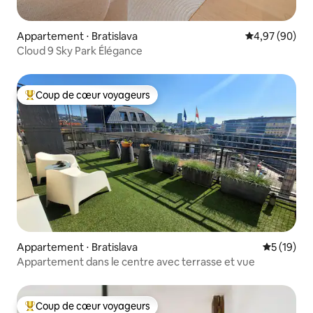
Appartement ⋅ Bratislava
Évaluation mo
4,97 (90)
Cloud 9 Sky Park Élégance
Coup de cœur voyageurs
Coups de cœur voyageurs les plus appréciés
Appartement ⋅ Bratislava
Évaluation
5 (19)
Appartement dans le centre avec terrasse et vue
Coup de cœur voyageurs
Coups de cœur voyageurs les plus appréciés