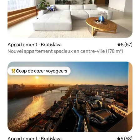
Appartement ⋅ Bratislava
Évaluation
5 (57)
Nouvel appartement spacieux en centre-ville (178 m²)
Coup de cœur voyageurs
Coups de cœur voyageurs les plus appréciés
Appartement ⋅ Bratislava
Évaluation
5 (58)