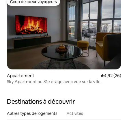
Coup de cœur voyageurs
Coup de cœur voyageurs
Appartement
Évaluation mo
4,92 (26)
Sky Apartment au 31e étage avec vue sur la ville.
Destinations à découvrir
Autres types de logements
Activités