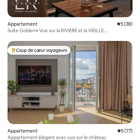
Appartement
Évaluation
5 (38)
Suite Golden※ Vue sur la RIVIÈRE et la VIEILLE
VILLE※Parking gratuit
Coup de cœur voyageurs
Coups de cœur voyageurs les plus appréciés
Appartement
Évaluation
5 (77)
Appartement élégant avec vue sur le château