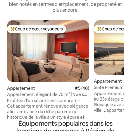
bien notés en termes d'emplacement, de propreté et
plus encore.
Coup de cœur voyageurs
Coup de cœur 
Coups de cœur voyageurs les plus appréciés
Coups de cœur vo
Appartement
Suite Premium※Vue 
Appartement
Évaluation moyenne sur la b
5 (40)
VIEILLE VILLE※Pa
Appartement élég
Appartement élégant de 70 m² | Vue sur
au 23e étage du p
le château | Vieille ville
Profitez d’un séjour sans compromis.
Slovaquie avec vue
Cet appartement rénové avec élégance
ville. L’appartement fait partie du
allie l’ambiance du riche patrimoine
complexe EUROVE
historique de la ville à un style épuré et
commercial situé s
Équipements populaires dans les
moderne et à un haut niveau de confort.
Danube. Depuis le 
Depuis les fenêtres, vous pourrez