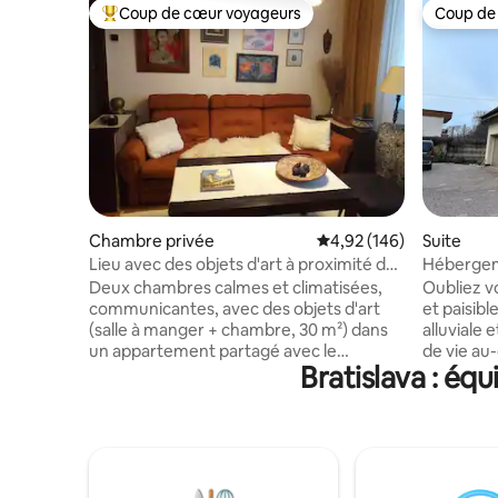
Coup de cœur voyageurs
Coup de
Coups de cœur voyageurs les plus appréciés
Coup de
Chambre privée
Évaluation moyenne sur 
4,92 (146)
Suite
Lieu avec des objets d'art à proximité du
Hébergeme
centre-ville.
Deux chambres calmes et climatisées,
Oubliez v
communicantes, avec des objets d'art
et paisibl
(salle à manger + chambre, 30 m²) dans
alluviale
un appartement partagé avec le
de vie au
Bratislava : éq
propriétaire. Petite salle d'eau privée et
maison fam
WC accessibles depuis le hall d'entrée.
la forêt e
Pour une personne seule ou un couple.
arbres fru
1er arrondissement, à 20 minutes à pied
proximité 
de la vieille ville, à 10 minutes de la gare
accessibl
principale, à proximité de l'arrêt de bus
région pr