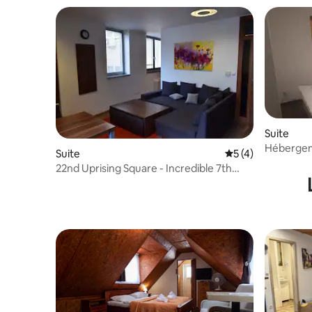
Suite
Hébergem
Suite
Évaluation moyenn
5 (4)
22nd Uprising Square - Incredible 7th
Floor Apt