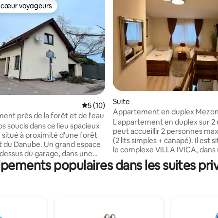
 cœur voyageurs
 cœur voyageurs
Suite
la base de 146 commentaires : 4,92 sur 5
Évaluation moyenne sur la base de 10 co
5 (10)
Appartement en duplex Mezone
nt près de la forêt et de l'eau
IVICA
L'appartement en duplex sur 2
os soucis dans ce lieu spacieux
peut accueillir 2 personnes m
e situé à proximité d'une forêt
(2 lits simples + canapé). Il est 
 et du Danube. Un grand espace
le complexe VILLA IVICA, dans
-dessus du garage, dans une
endroit calme et sûr en pleine 
uipements populaires dans les suites pri
iliale, offre une belle vue sur
près de Bratislava. L'appartem
t un grand jardin avec des
dispose d'une kitchenette avec
itiers. Le logement est situé à
micro-ondes, une bouilloire, un
du centre sportif X-bionic,
réfrigérateur, des ustensiles de
e en voiture en 7 minutes. La
de base et un lave-linge. Il est 
opose de nombreuses pistes
la nouvelle partie du complexe 