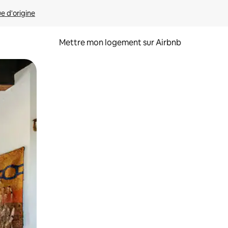
ue d'origine
Mettre mon logement sur Airbnb
sant glisser.