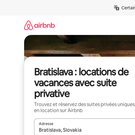
Aller
Certai
directement
au
contenu
Bratislava : locations de
vacances avec suite
privative
Trouvez et réservez des suites privées uniques
en location sur Airbnb
Adresse
Lorsque les résultats s'affichent, utilisez les flèc