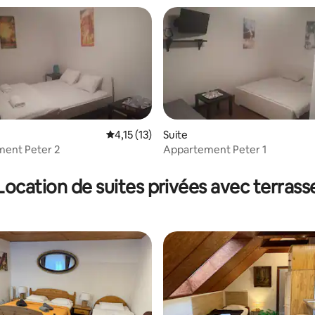
Évaluation moyenne sur la base de 13 comme
4,15 (13)
Suite
ent Peter 2
Appartement Peter 1
e sur la base de 4 commentaires : 5 sur 5
Location de suites privées avec terrass