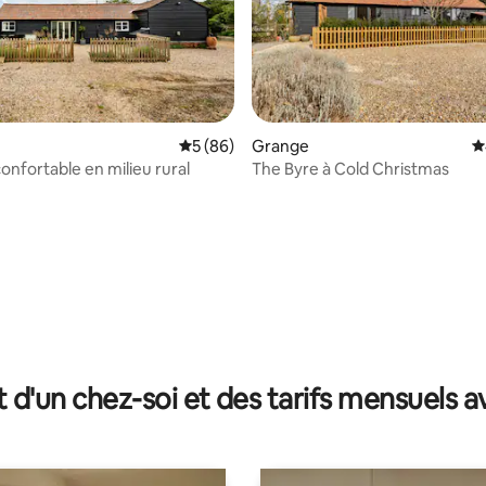
Évaluation moyenne sur la base de 86 com
5 (86)
Grange
É
onfortable en milieu rural
The Byre à Cold Christmas
 la base de 34 commentaires : 4,97 sur 5
t d'un chez-soi et des tarifs mensuels 