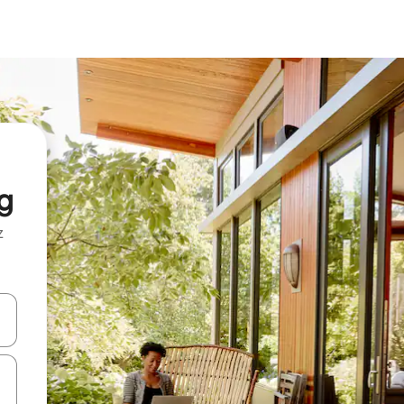
g
z
hes vers le haut et vers le bas pour les parcourir ou en appuyant et en fai