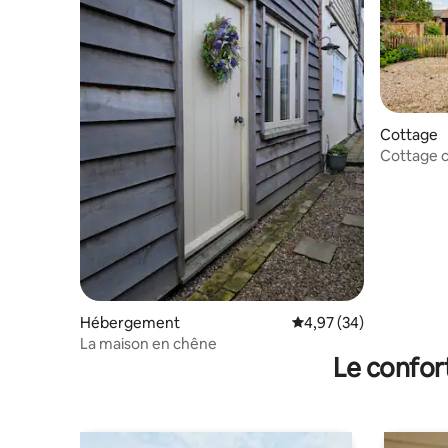
Cottage
Cottage c
Hébergement
Évaluation moyenne sur
4,97 (34)
La maison en chêne
Le confor