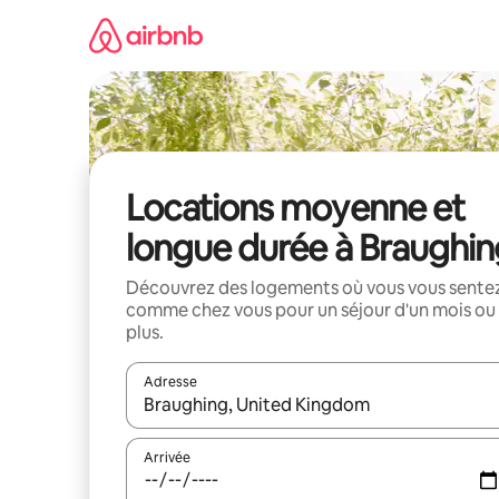
Aller
directement
au
contenu
Locations moyenne et
longue durée à Braughin
Découvrez des logements où vous vous sente
comme chez vous pour un séjour d'un mois ou
plus.
Adresse
Lorsque les résultats s'affichent, utilisez les flèc
Arrivée