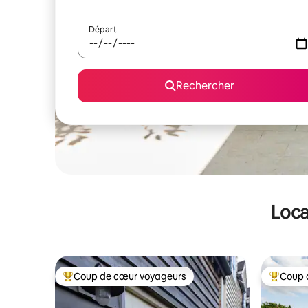
Départ
Rechercher
Loca
Coup de cœur voyageurs
Coup 
Coups de cœur voyageurs les plus appréciés
Coups de