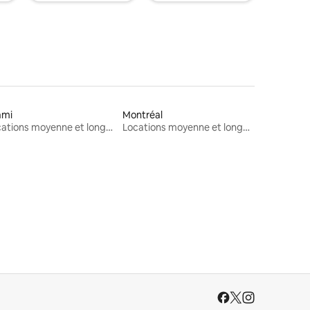
ami
Montréal
Locations moyenne et longue durée
Locations moyenne et longue durée