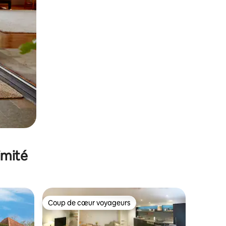
imité
Coup de cœur voyageurs
lus appréciés
Coup de cœur voyageurs