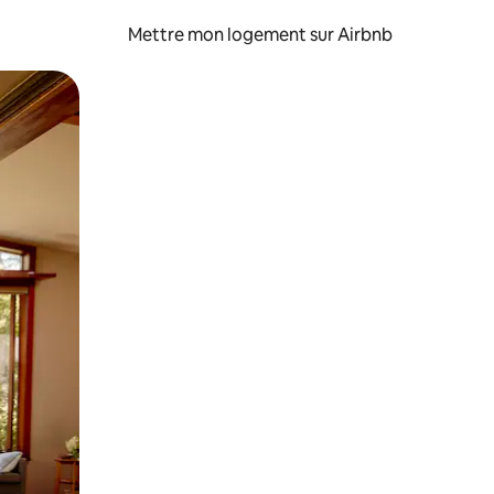
Mettre mon logement sur Airbnb
sant glisser.