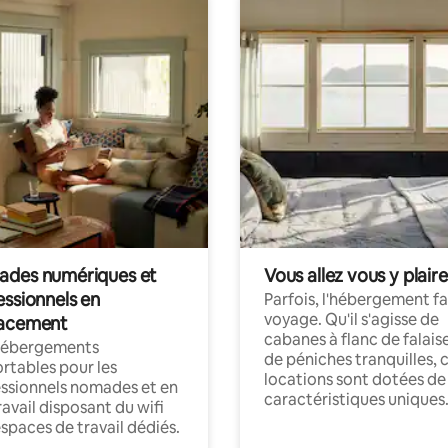
des numériques et
Vous allez vous y plaire
essionnels en
Parfois, l'hébergement fai
voyage. Qu'il s'agisse de
acement
cabanes à flanc de falais
hébergements
de péniches tranquilles, 
rtables pour les
locations sont dotées de
ssionnels nomades et en
caractéristiques uniques
ravail disposant du wifi
espaces de travail dédiés.