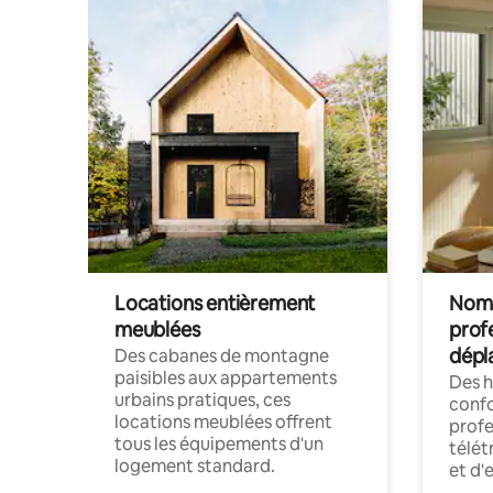
Locations entièrement
Noma
meublées
prof
dépl
Des cabanes de montagne
paisibles aux appartements
Des 
urbains pratiques, ces
confo
locations meublées offrent
profe
tous les équipements d'un
télét
logement standard.
et d'