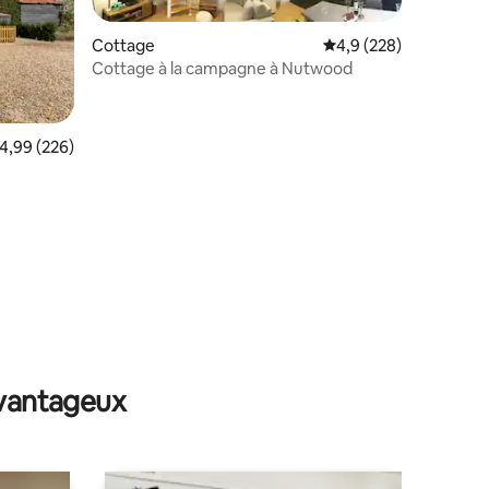
Cottage
Évaluation moyenne su
4,9 (228)
Cottage à la campagne à Nutwood
mentaires : 5 sur 5
valuation moyenne sur la base de 226 commentaires : 4,99 sur 5
4,99 (226)
avantageux