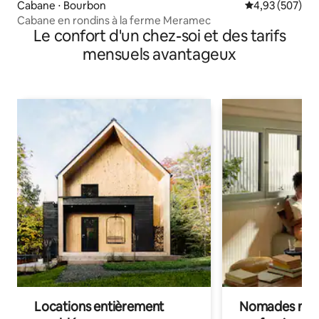
Cabane ⋅ Bourbon
Évaluation moy
4,93 (507)
Cabane en rondins à la ferme Meramec
Le confort d'un chez-soi et des tarifs
mensuels avantageux
Locations entièrement
Nomades num