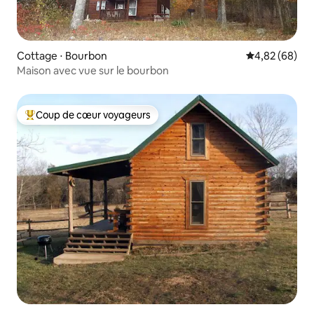
Cottage ⋅ Bourbon
Évaluation mo
4,82 (68)
Maison avec vue sur le bourbon
Coup de cœur voyageurs
Coups de cœur voyageurs les plus appréciés