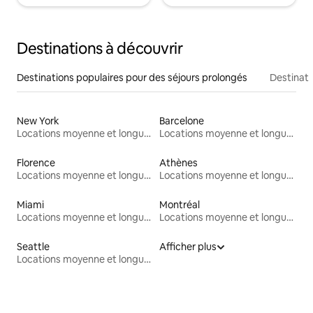
Destinations à découvrir
Destinations populaires pour des séjours prolongés
Destinati
New York
Barcelone
Locations moyenne et longue durée
Locations moyenne et longue durée
Florence
Athènes
Locations moyenne et longue durée
Locations moyenne et longue durée
Miami
Montréal
Locations moyenne et longue durée
Locations moyenne et longue durée
Seattle
Afficher plus
Locations moyenne et longue durée