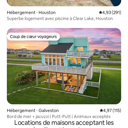
Hébergement ⋅ Houston
Évaluation moy
4,93 (291)
Superbe logement avec piscine à Clear Lake, Houston
Coup de cœur voyageurs
Coup de cœur voyageurs
Hébergement ⋅ Galveston
Évaluation moy
4,97 (115)
Bord de mer + jacuzzi | Putt-Putt | Animaux acceptés
Locations de maisons acceptant les