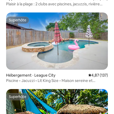
Plaisir à la plage : 2 clubs avec piscines, jacuzzis, rivière
paresseuse
Superhôte
Superhôte
Hébergement ⋅ League City
Évaluation moy
4,87 (137)
Piscine • Jacuzzi • Lit King Size • Maison sereine et
moderne
Superhôte
Superhôte