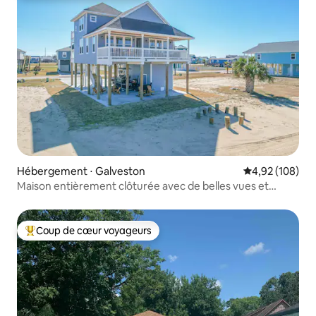
Hébergement ⋅ Galveston
Évaluation moy
4,92 (108)
Maison entièrement clôturée avec de belles vues et
PISCINE !
Coup de cœur voyageurs
Coups de cœur voyageurs les plus appréciés