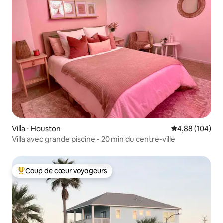
Villa ⋅ Houston
Évaluation moy
4,88 (104)
Villa avec grande piscine - 20 min du centre-ville
Coup de cœur voyageurs
Coups de cœur voyageurs les plus appréciés