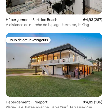
Hébergement ⋅ Surfside Beach
Évaluation moy
4,93 (267)
À distance de marche de la plage, terrasse, lit King
Coup de cœur voyageurs
Coup de cœur voyageurs
Hébergement ⋅ Freeport
Évaluation moy
4,89 (186)
Plage/Baie, Bateau/Pêche, Sable/Surf, Terrasse/Vue