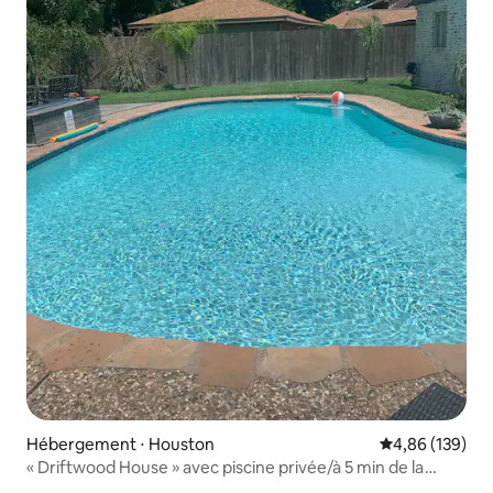
Hébergement ⋅ Houston
Évaluation moy
4,86 (139)
« Driftwood House » avec piscine privée/à 5 min de la
NASA.