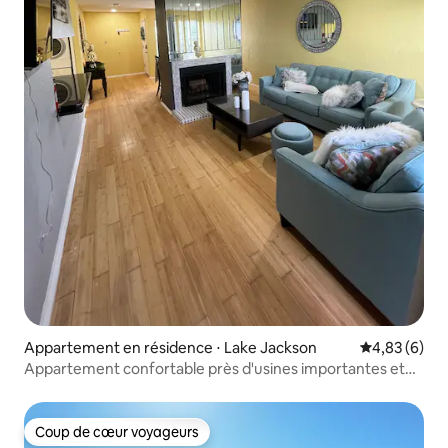
Appartement en résidence ⋅ Lake Jackson
Évaluation m
4,83 (6)
Appartement confortable près d'usines importantes et
de la plage
Coup de cœur voyageurs
Coup de cœur voyageurs