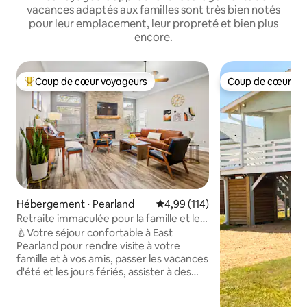
vacances adaptés aux familles sont très bien notés
pour leur emplacement, leur propreté et bien plus
encore.
Coup de cœur voyageurs
Coup de cœur vo
Coups de cœur voyageurs les plus appréciés
Coup de cœur vo
Hébergement ⋅ Pearland
Évaluation moyenne sur la base 
4,99 (114)
Retraite immaculée pour la famille et les
amis
🍐Votre séjour confortable à East
Pearland pour rendre visite à votre
famille et à vos amis, passer les vacances
d'été et les jours fériés, assister à des
mariages et à des événements locaux
ou religieux. Séjour pour affaires, raisons