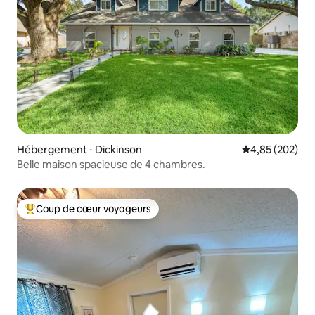
Hébergement ⋅ Dickinson
Évaluation moy
4,85 (202)
Belle maison spacieuse de 4 chambres.
Coup de cœur voyageurs
Coups de cœur voyageurs les plus appréciés