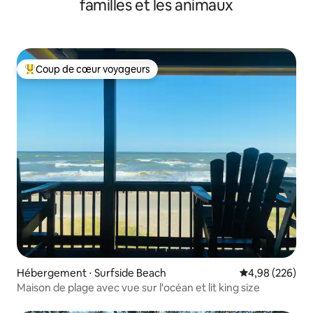
familles et les animaux
Coup de cœur voyageurs
Coups de cœur voyageurs les plus appréciés
Hébergement ⋅ Surfside Beach
Évaluation moy
4,98 (226)
Maison de plage avec vue sur l'océan et lit king size