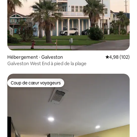
Hébergement ⋅ Galveston
Évaluation moy
4,98 (102)
Galveston West End à pied de la plage
Coup de cœur voyageurs
Coup de cœur voyageurs