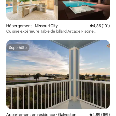
Hébergement ⋅ Missouri City
Évaluation moy
4,86 (101)
Cuisine extérieure Table de billard Arcade Piscine
chauffée Spa
Superhôte
Superhôte
Appartement en résidence ⋅ Galveston
Évaluation moy
4,89 (159)