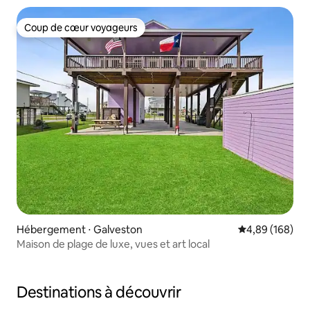
Coup de cœur voyageurs
Coup de cœur voyageurs
Hébergement ⋅ Galveston
Évaluation moy
4,89 (168)
Maison de plage de luxe, vues et art local
Destinations à découvrir