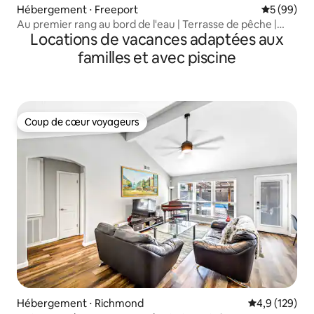
Hébergement ⋅ Freeport
Évaluation
5 (99)
Au premier rang au bord de l'eau | Terrasse de pêche |
Locations de vacances adaptées aux
Animaux de compagnie
familles et avec piscine
Coup de cœur voyageurs
Coup de cœur voyageurs
Hébergement ⋅ Richmond
Évaluation mo
4,9 (129)