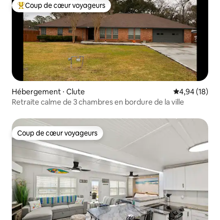
Coup de cœur voyageurs
Coups de cœur voyageurs les plus appréciés
Hébergement ⋅ Clute
Évaluation mo
4,94 (18)
Retraite calme de 3 chambres en bordure de la ville
Coup de cœur voyageurs
Coup de cœur voyageurs