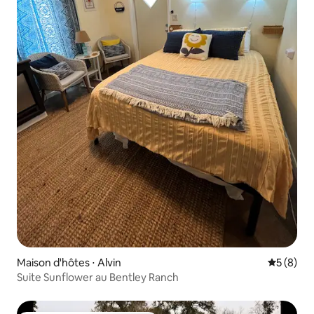
Maison d'hôtes ⋅ Alvin
Évaluatio
5 (8)
Suite Sunflower au Bentley Ranch