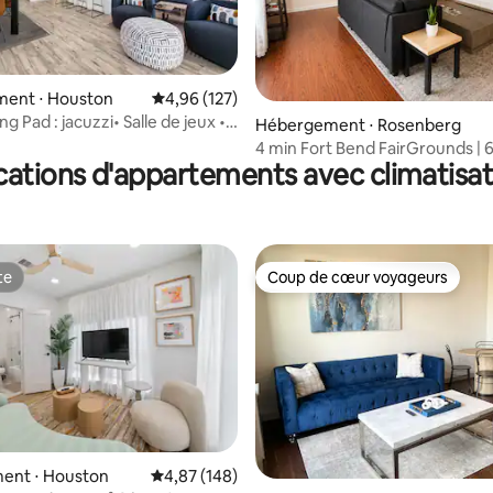
ent ⋅ Houston
Évaluation moyenne sur la base de 127 comme
4,96 (127)
 la base de 33 commentaires : 4,88 sur 5
g Pad : jacuzzi• Salle de jeux •
Hébergement ⋅ Rosenberg
arbecue
4 min Fort Bend FairGrounds | 
cations d'appartements avec climatisat
Épicentre
te
Coup de cœur voyageurs
te
Coup de cœur voyageurs
ent ⋅ Houston
Évaluation moyenne sur la base de 148 commen
4,87 (148)
la base de 458 commentaires : 4,97 sur 5