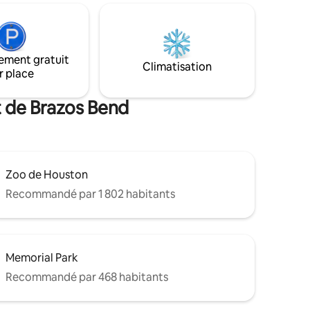
our
d'eau potable, d'un parking gratuit et
n de
d'une cour privée clôturée. Idéal pour les
rend un
familles, les voyageurs d'affaires et les
ité, un
séjours confortables. Sentez-vous
ement gratuit
g couvert
comme chez vous dès votre arrivée.
Climatisation
r place
t de Brazos Bend
Zoo de Houston
Recommandé par 1 802 habitants
Memorial Park
Recommandé par 468 habitants