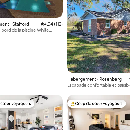
r la base de 71 commentaires : 4,97 sur 5
ent ⋅ Stafford
Évaluation moyenne sur la base de 112 comme
4,94 (112)
 bord de la piscine White
iscine chauffée-spa !
Hébergement ⋅ Rosenberg
Escapade confortable et paisib
 cœur voyageurs
Coup de cœur voyageurs
 cœur voyageurs
Coups de cœur voyageurs les p