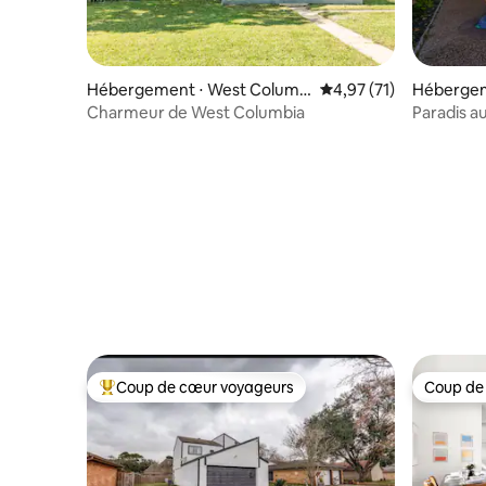
Hébergement ⋅ West Columb
Évaluation moyenne su
4,97 (71)
Hébergem
ia
Charmeur de West Columbia
Paradis au
Maples | P
Coup de cœur voyageurs
Coup de
Coups de cœur voyageurs les plus appréciés
Coup de