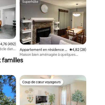
Superhôte
Superhôte
valuation moyenne sur la base de 492 commentaires : 4,76 sur 5
4,76 (492)
ècle dans
ntaires : 4,83 sur 5
Appartement en résidence ⋅
Évaluation moyenne su
4,82 (28)
Houston
Maison bien aménagée à quelques
 familles
minutes de tout
Coup de cœur voyageurs
Coup de cœur voyageurs