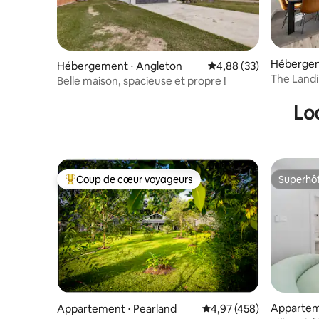
Hébergem
Hébergement ⋅ Angleton
Évaluation moyenne sur
4,88 (33)
The Landin
Belle maison, spacieuse et propre !
Foyer • B
Lo
Coup de cœur voyageurs
Superhô
Coups de cœur voyageurs les plus appréciés
Superhô
Appartem
Appartement ⋅ Pearland
Évaluation moyenne sur 
4,97 (458)