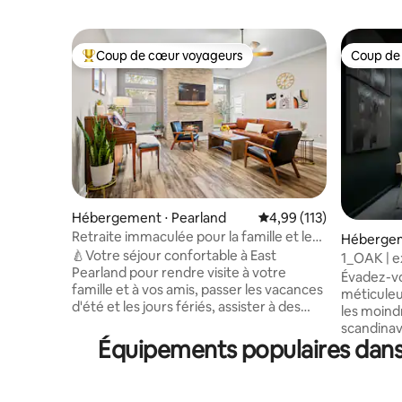
Coup de cœur voyageurs
Coup de
Coups de cœur voyageurs les plus appréciés
Coup de
Hébergement ⋅ Pearland
Évaluation moyenne sur
4,99 (113)
Retraite immaculée pour la famille et les
Hébergem
amis
🍐Votre séjour confortable à East
1_OAK | e
Pearland pour rendre visite à votre
peut accu
Évadez-vo
famille et à vos amis, passer les vacances
méticule
d'été et les jours fériés, assister à des
les moindr
mariages et à des événements locaux ou
scandina
religieux. Séjour pour affaires, raisons
Équipements populaires dans 
rencontre
médicales ou logement temporaire
expérience unique !
pendant un déménagement/une
superposé 
rénovation. ** Maison de 2000 pieds
bains Produits de base haut de gamme,