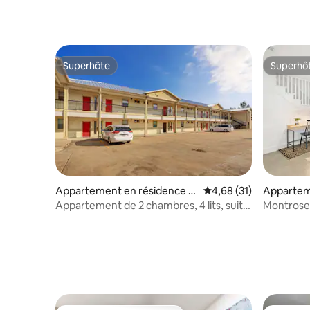
Superhôte
Superhô
Superhôte
Superhô
Appartement en résidence ⋅
Évaluation moyenne su
4,68 (31)
Appartem
Houston
⋅ Houston
Appartement de 2 chambres, 4 lits, suite
Montrose R
au 1er étage. Gated103
Queen Si