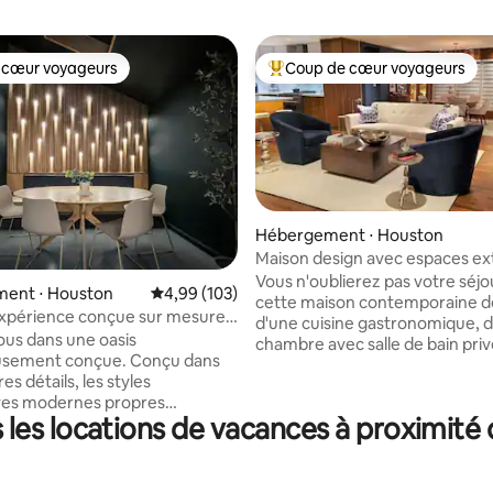
 cœur voyageurs
Coup de cœur voyageurs
 cœur voyageurs
Coups de cœur voyageurs les p
Hébergement ⋅ Houston
Maison design avec espaces ex
 la base de 113 commentaires : 4,99 sur 5
dans le quartier de Meyerland
Vous n'oublierez pas votre séjo
ent ⋅ Houston
Évaluation moyenne sur la base de 103 commen
4,99 (103)
cette maison contemporaine 
xpérience conçue sur mesure |
d'une cuisine gastronomique, 
eillir 10 personnes
us dans une oasis
chambre avec salle de bain priv
usement conçue. Conçu dans
d'une abondance de lumière nat
es détails, les styles
Entrez dans la cour arrière pri
ves modernes propres
la chambre ou la cuisine pour s
les locations de vacances à proximité 
nt le zen japonais, créant une
un repas dans la salle à manger
 3 chambres + coin lit
extérieure ou prendre un verr
(pas de porte) 3,5 salles de
du foyer. Ensuite, rendez-vous
l'intérieur de la grande pièce s