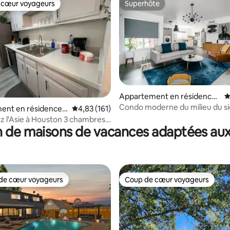
 cœur voyageurs
Superhôte
 cœur voyageurs
Superhôte
 la base de 155 commentaires : 4,94 sur 5
Appartement en résidence ⋅
É
Houston
Condo moderne du milieu du si
ent en résidence ⋅
Évaluation moyenne sur la base de 161 comme
4,83 (161)
un couloir énergétique
sie à Houston 3 chambres
 de maisons de vacances adaptées aux
s de bain
de cœur voyageurs
Coup de cœur voyageurs
 cœur voyageurs les plus appréciés
Coup de cœur voyageurs