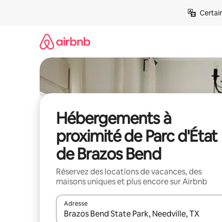
Aller
Certai
directement
au
contenu
Hébergements à
proximité de Parc d'État
de Brazos Bend
Réservez des locations de vacances, des
maisons uniques et plus encore sur Airbnb
Adresse
Lorsque les résultats s'affichent, utilisez les flèc