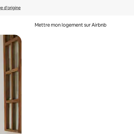
ue d'origine
Mettre mon logement sur Airbnb
sant glisser.