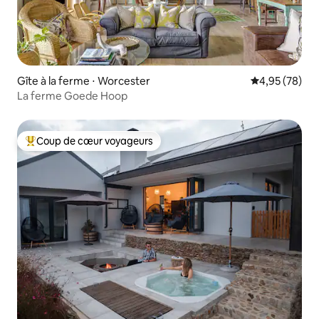
Gîte à la ferme ⋅ Worcester
Évaluation mo
4,95 (78)
La ferme Goede Hoop
Coup de cœur voyageurs
Coups de cœur voyageurs les plus appréciés