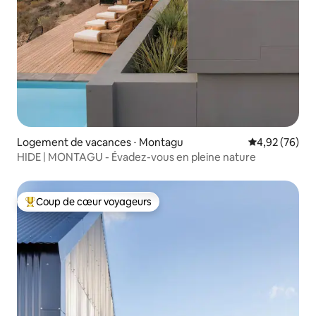
Logement de vacances ⋅ Montagu
Évaluation mo
4,92 (76)
HIDE | MONTAGU - Évadez-vous en pleine nature
Coup de cœur voyageurs
Coups de cœur voyageurs les plus appréciés