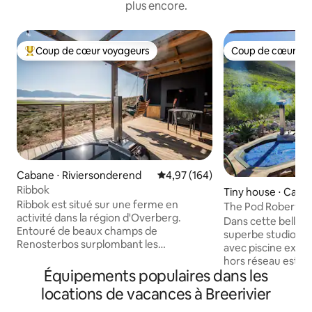
plus encore.
Coup de cœur voyageurs
Coup de cœur vo
Coups de cœur voyageurs les plus appréciés
Coup de cœur vo
Cabane ⋅ Riviersonderend
Évaluation moyenne sur la base 
4,97 (164)
Ribbok
Tiny house ⋅ Cape
Ribbok est situé sur une ferme en
The Pod Robertso
activité dans la région d'Overberg.
Dans cette belle v
Entouré de beaux champs de
superbe studio min
Renosterbos surplombant les
avec piscine extér
montagnes Riviersonderend. Unité
hors réseau est u
indépendante moderne comprenant les
Équipements populaires dans les
avec de l'eau de f
éléments suivants : Chambre simple
solaire. L'énergie 
locations de vacances à Breerivier
avec lit King Size Salle de bains avec
si vous avez une 
douche, toilettes, lavabo Cuisine