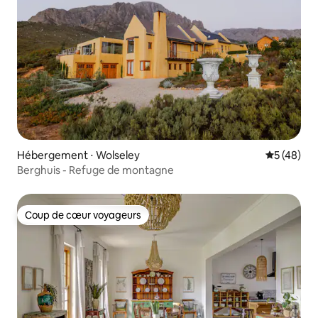
Hébergement ⋅ Wolseley
Évaluation
5 (48)
Berghuis - Refuge de montagne
Coup de cœur voyageurs
Coup de cœur voyageurs