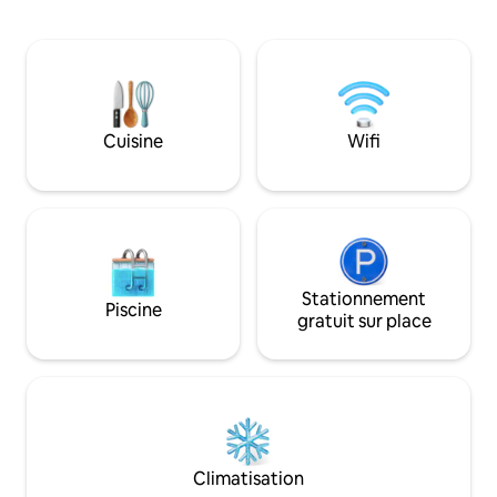
bougies romantiq
entièrement équipée avec cuisinière à
utilisées. Vue impr
gaz, réfrigérateur, four à micro-ondes,
montagne. Une gr
friteuse, grille-pain, couverts, vaisselle
d'activités de plei
Café, thé et sucre fournis Wifi gratuit
randonnée/le vélo. 
Climatisation Grande terrasse Jacuzzi
geyser et le chauf
au feu de bois Installations de braai Bois
gaz. Pas de Wi-Fi/t
Cuisine
Wifi
de chauffage fourni
haut dégagement
Stationnement
Piscine
gratuit sur place
Climatisation