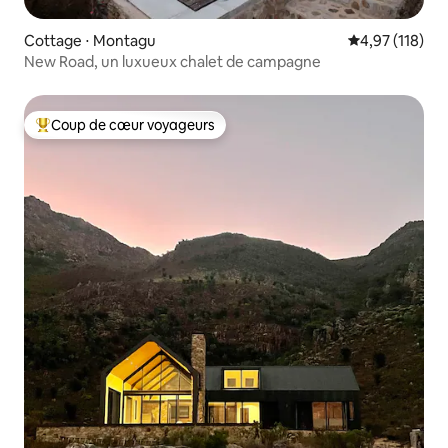
Cottage ⋅ Montagu
Évaluation moy
4,97 (118)
New Road, un luxueux chalet de campagne
Coup de cœur voyageurs
Coups de cœur voyageurs les plus appréciés