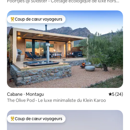
Poortjies @ Suidster - Cottage écologique de luxe hors
réseau
Coup de cœur voyageurs
Coups de cœur voyageurs les plus appréciés
Cabane ⋅ Montagu
Évaluation
5 (24)
The Olive Pod - Le luxe minimaliste du Klein Karoo
Coup de cœur voyageurs
Coups de cœur voyageurs les plus appréciés