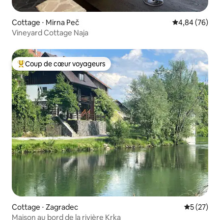
Cottage ⋅ Mirna Peč
Évaluation mo
4,84 (76)
Vineyard Cottage Naja
Coup de cœur voyageurs
Coups de cœur voyageurs les plus appréciés
Cottage ⋅ Zagradec
Évaluation
5 (27)
Maison au bord de la rivière Krka