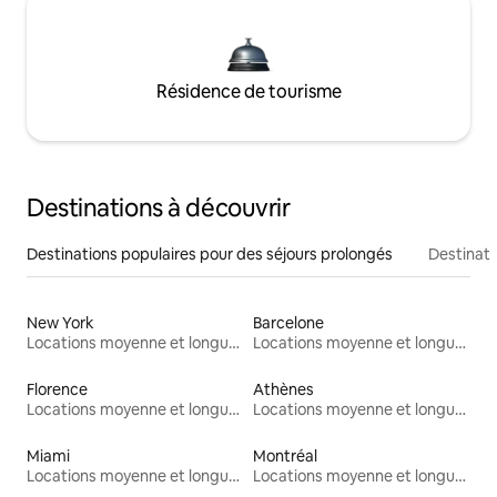
Résidence de tourisme
Destinations à découvrir
Destinations populaires pour des séjours prolongés
Destinati
New York
Barcelone
Locations moyenne et longue durée
Locations moyenne et longue durée
Florence
Athènes
Locations moyenne et longue durée
Locations moyenne et longue durée
Miami
Montréal
Locations moyenne et longue durée
Locations moyenne et longue durée