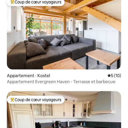
Coup de cœur voyageurs
Coups de cœur voyageurs les plus appréciés
Appartement ⋅ Kostel
Évaluation
5 (10)
Appartement Evergreen Haven - Terrasse et barbecue
Coup de cœur voyageurs
Coups de cœur voyageurs les plus appréciés