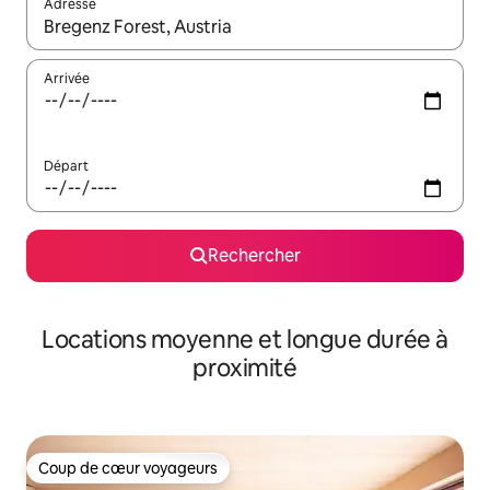
Adresse
Lorsque les résultats s'affichent, utilisez les flèches vers le hau
Arrivée
Départ
Rechercher
Locations moyenne et longue durée à
proximité
Coup de cœur voyageurs
Coup de cœur voyageurs