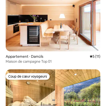
Appartement ⋅ Damüls
Évaluatio
5 (11)
Maison de campagne Top 01
Coup de cœur voyageurs
Coup de cœur voyageurs