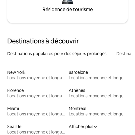
Résidence de tourisme
Destinations à découvrir
Destinations populaires pour des séjours prolongés
Destinati
New York
Barcelone
Locations moyenne et longue durée
Locations moyenne et longue durée
Florence
Athènes
Locations moyenne et longue durée
Locations moyenne et longue durée
Miami
Montréal
Locations moyenne et longue durée
Locations moyenne et longue durée
Seattle
Afficher plus
Locations moyenne et longue durée