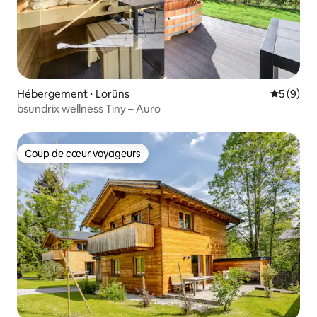
Hébergement ⋅ Lorüns
Évaluatio
5 (9)
bsundrix wellness Tiny – Auro
Coup de cœur voyageurs
Coup de cœur voyageurs