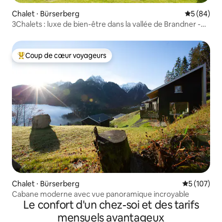
Chalet ⋅ Bürserberg
Évaluation
5 (84)
3Chalets : luxe de bien-être dans la vallée de Brandner -
Chalet 2
Coup de cœur voyageurs
Coups de cœur voyageurs les plus appréciés
Chalet ⋅ Bürserberg
Évaluation 
5 (107)
Cabane moderne avec vue panoramique incroyable
Le confort d'un chez-soi et des tarifs
mensuels avantageux