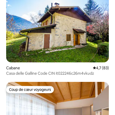
Cabane
Évaluation m
4,7 (83)
Casa delle Galline Code CIN it022246c26m4vkudz
Coup de cœur voyageurs
Coup de cœur voyageurs