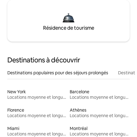
Résidence de tourisme
Destinations à découvrir
Destinations populaires pour des séjours prolongés
Destinati
New York
Barcelone
Locations moyenne et longue durée
Locations moyenne et longue durée
Florence
Athènes
Locations moyenne et longue durée
Locations moyenne et longue durée
Miami
Montréal
Locations moyenne et longue durée
Locations moyenne et longue durée