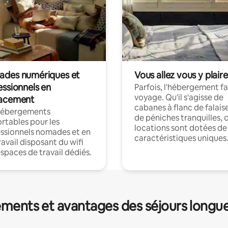
des numériques et
Vous allez vous y plaire
essionnels en
Parfois, l'hébergement fai
voyage. Qu'il s'agisse de
acement
cabanes à flanc de falais
hébergements
de péniches tranquilles, 
rtables pour les
locations sont dotées de
ssionnels nomades et en
caractéristiques uniques
ravail disposant du wifi
espaces de travail dédiés.
ments et avantages des séjours longu