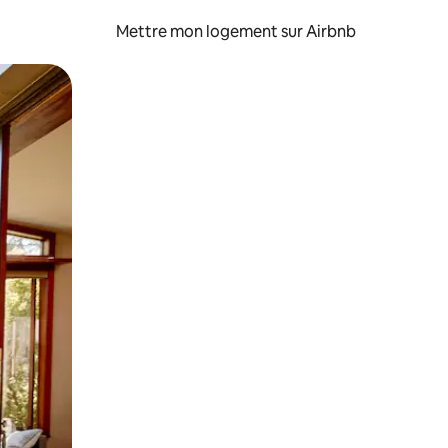
Mettre mon logement sur Airbnb
sant glisser.