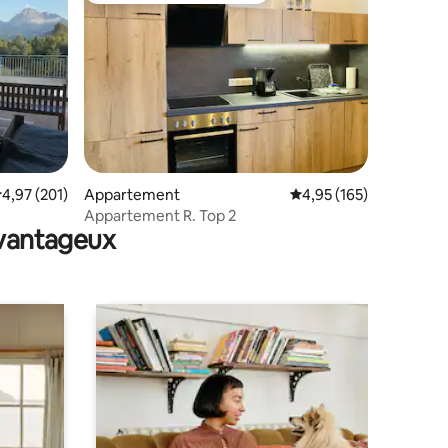
taires : 4,76 sur 5
valuation moyenne sur la base de 201 commentaires : 4,97 sur 5
4,97 (201)
Appartement
Évaluation moyenne sur
4,95 (165)
Appartement R. Top 2
avantageux