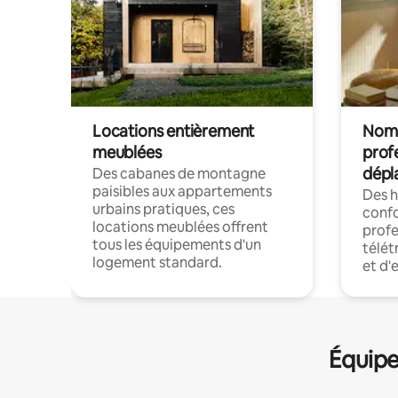
Locations entièrement
Noma
meublées
prof
dépl
Des cabanes de montagne
paisibles aux appartements
Des 
urbains pratiques, ces
confo
locations meublées offrent
profe
tous les équipements d'un
télét
logement standard.
et d'
Équipe