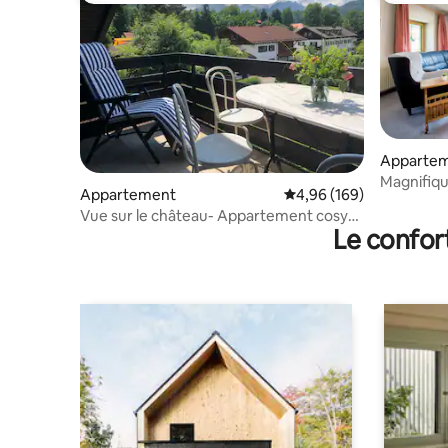
Apparte
Magnifiq
Appartement
Évaluation moyenne sur 
4,96 (169)
balcon
Vue sur le château- Appartement cosy
Le confor
dans le grenier