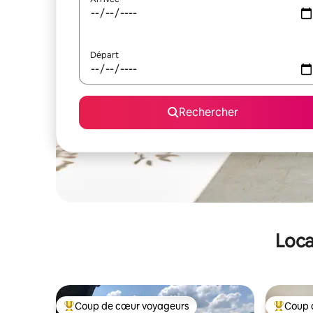
Départ
Rechercher
Loca
Coup de cœur voyageurs
Coup 
Coups de cœur voyageurs les plus appréciés
Coups de