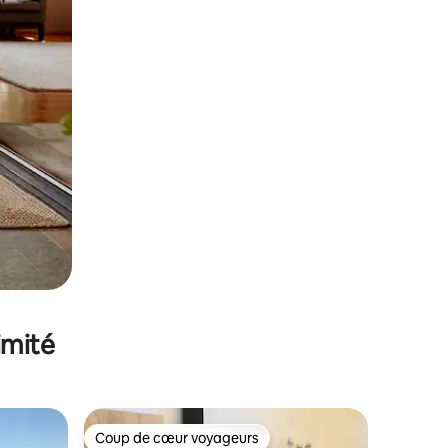
imité
Coup de cœur voyageurs
lus appréciés
Coup de cœur voyageurs