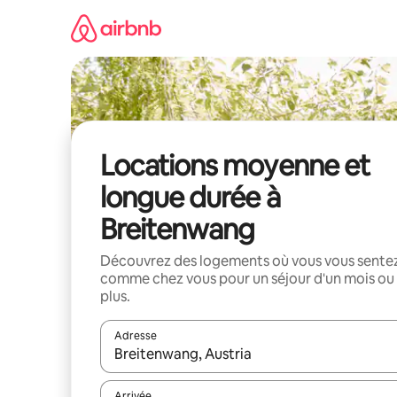
Aller
directement
au
contenu
Locations moyenne et
longue durée à
Breitenwang
Découvrez des logements où vous vous sente
comme chez vous pour un séjour d'un mois ou
plus.
Adresse
Lorsque les résultats s'affichent, utilisez les flèc
Arrivée