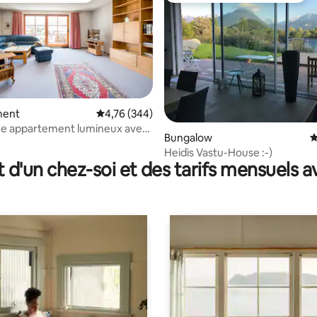
ment
Évaluation moyenne sur la base de 344 commen
4,76 (344)
ue appartement lumineux avec
la base de 169 commentaires : 4,96 sur 5
Bungalow
É
Heidis Vastu-House :-)
t d'un chez-soi et des tarifs mensuels 