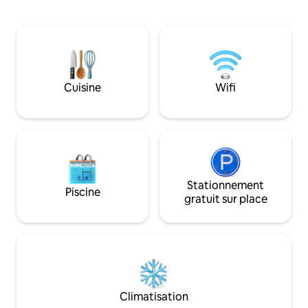
piétonne de la ville et de divers
voyageurs le conf
restaurants du centre-ville. Ce qui rend
modernes, tout en 
cet appartement unique, c'est la vue
tradition et l'espri
panoramique sur la ville depuis le balcon
Le logement est si
du 14e étage, où vous pourrez profiter
voyageurs auront u
d'une vue imprenable et de couchers de
profiteront de l'e
soleil à couper le souffle. Parking gratuit
Il y a une possibi
Cuisine
Wifi
dans le garage.
6 personnes sur 
Stationnement
Piscine
gratuit sur place
Climatisation