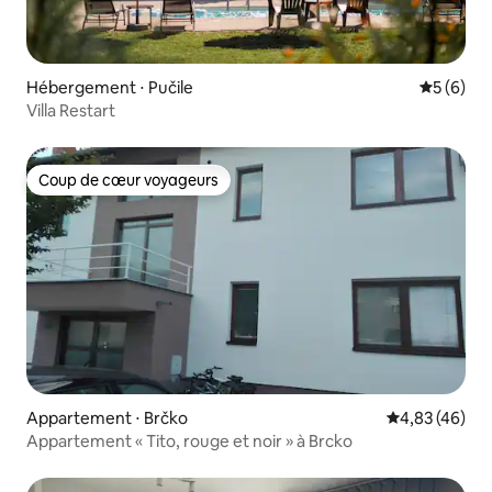
Hébergement ⋅ Pučile
Évaluatio
5 (6)
Villa Restart
Coup de cœur voyageurs
Coup de cœur voyageurs
Appartement ⋅ Brčko
Évaluation mo
4,83 (46)
Appartement « Tito, rouge et noir » à Brcko