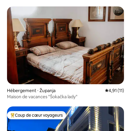
Hébergement ⋅ Županja
Évaluation m
4,91 (11)
Maison de vacances "Šokačka lady"
Coup de cœur voyageurs
Coups de cœur voyageurs les plus appréciés