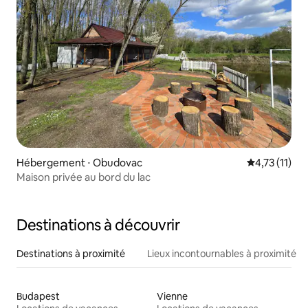
Hébergement ⋅ Obudovac
Évaluation m
4,73 (11)
Maison privée au bord du lac
Destinations à découvrir
Destinations à proximité
Lieux incontournables à proximité
Budapest
Vienne