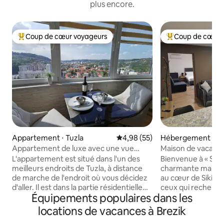
plus encore.
Coup de cœur voyageurs
Coup de cœur 
Coups de cœur voyageurs les plus appréciés
Coups de cœur vo
Appartement ⋅ Tuzla
Évaluation moyenne sur la base
4,98 (55)
Hébergement ⋅ Sik
Appartement de luxe avec une vue
Maison de vacance
imprenable Parking GRATUIT
L'appartement est situé dans l'un des
Bienvenue à « Slav
meilleurs endroits de Tuzla, à distance
charmante maison
de marche de l'endroit où vous décidez
au cœur de Sikirev
d'aller. Il est dans la partie résidentielle
ceux qui recherch
Équipements populaires dans les
du complexe Mellain (ce n'est pas un
authentique de séj
hôtel). L'appartement est à moins de 10
maison de vacance
locations de vacances à Brezik
minutes à pied de la principale zone
soigneusement déc