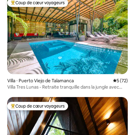
Coup de cœur voyageurs
Coups de cœur voyageurs les plus appréciés
Villa ⋅ Puerto Viejo de Talamanca
Évaluation
5 (72)
Villa Tres Lunas - Retraite tranquille dans la jungle avec
piscine
Coup de cœur voyageurs
Coups de cœur voyageurs les plus appréciés