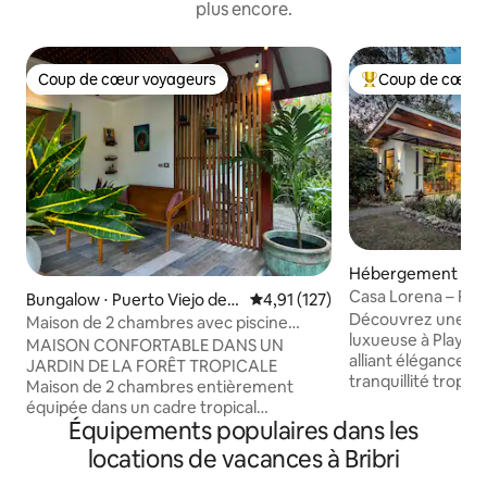
plus encore.
Coup de cœur voyageurs
Coup de cœur 
Coup de cœur voyageurs
Coups de cœur vo
Hébergement ⋅ Pl
Casa Lorena – Ret
Bungalow ⋅ Puerto Viejo de T
Évaluation moyenne sur la base 
4,91 (127)
Piscine et climatis
Découvrez une re
alamanca
Maison de 2 chambres avec piscine
luxueuse à Playa N
privée dans un jardin de jungle
MAISON CONFORTABLE DANS UN
alliant élégance 
JARDIN DE LA FORÊT TROPICALE
tranquillité tropicale. Entrez dan
Maison de 2 chambres entièrement
espaces de vie lu
équipée dans un cadre tropical
des parois de verr
Équipements populaires dans les
merveilleux. Profitez de la nature et
piscine étincelante
observez la faune à Casa Lirio. À
locations de vacances à Bribri
gastronomique bril
distance de marche de magnifiques
travail élégants e