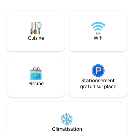
plages (1,5 km), à 5 min en voiture du
tissées, tandis qu
quartier animé de Puerto Viejo et à
sereines avec leur
20 min du parc national de Cahuita. Wi-Fi
offrent des nuits 
par fibre optique, climatisation, cuisine
Rafraîchissez-vous 
entièrement équipée avec tous les
de type spa ou tra
éléments de base et eau en bouteille de
chic. À quelques pas des merveilles de la
18 L. Climatisation. Petit déjeuner 15 $ US
Cuisine
Wifi
nature, ce logemen
par personne et par jour, service de
sophistication en 
blanchisserie payant. La maison se
trouve à la périphérie de la propriété, il y
a donc du bruit de rue.
Stationnement
Piscine
gratuit sur place
Climatisation