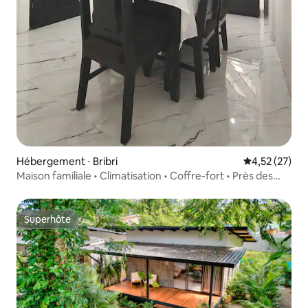
Hébergement ⋅ Bribri
Évaluation mo
4,52 (27)
Maison familiale • Climatisation • Coffre-fort • Près des
plages
Superhôte
Superhôte